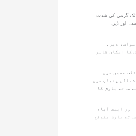
 اسلام آباد، شمالی پنجاب اور بالائی خیبرپختونخوا میں 10 جون تک گرمی کی شدت
سدہ اور ڈیرہ
 سوات، دیر،
 کا امکان ظاہر
ق 11 اور 12 جون سے ملک کے مختلف حصوں میں
شمالی پنجاب میں
ے ساتھ بارش کا
، مانسہرہ اور ایبٹ آباد
ساتھ بارش متوقع