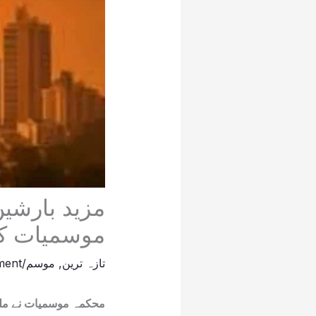
مزید بارشیں
موسمیات کی
تازہ ترین
,
موسم
/
ment
محکمہ موسمیات نے ملک 