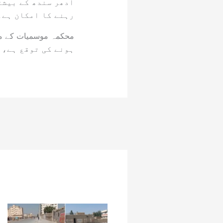
ادھر سندھ کے بیشتر
رہنے کا امکان ہے۔
ہونے کی توقع ہے، ج