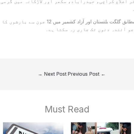
 اضلاع کراچی، حیدرآباد، سکھر اور لاڑکانہ میں گرمی 
محکمہ موسمیات کے مطابق گلگت بلتستان اور آزاد کشمی
و آئندہ دنوں تک جاری رہ سکتا ہے۔
→
Next Post
Previous Post
←
Must Read