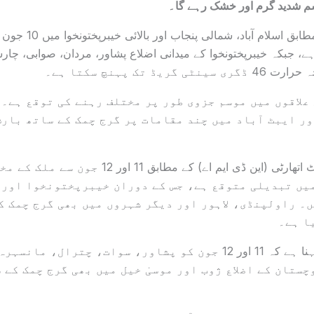
م شدید گرم اور خشک رہے گا۔
محکمہ موسمیات کے مطابق
ہے، جبکہ خیبرپختونخوا کے میدانی اضلاع پشاور، مردان، صوابی، چار
یڈ تک پہنچ سکتا ہے۔
 علاقوں میں موسم جزوی طور پر مختلف رہنے کی توقع ہے۔
ر ایبٹ آباد میں چند مقامات پر گرج چمک کے ساتھ بارش
نیشنل ڈیزاسٹر مینجمنٹ اتھارٹی (این ڈی ایم اے) کے مطاب
یں تبدیلی متوقع ہے، جس کے دوران خیبرپختونخوا اور 
۔ راولپنڈی، لاہور اور دیگر شہروں میں بھی گرج چمک ک
ا ہے۔
محکمہ موسمیات کا کہنا ہے کہ 11 اور 12 جون کو پشاور، سوات، چترال
ستان کے اضلاع ژوب اور موسیٰ خیل میں بھی گرج چمک کے 