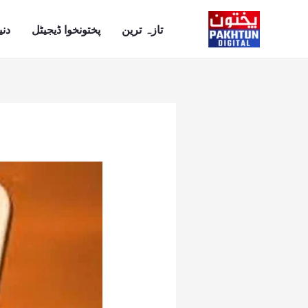
Ski
t
تازہ ترین
پختونخوا ڈیجیٹل
دنی
conten