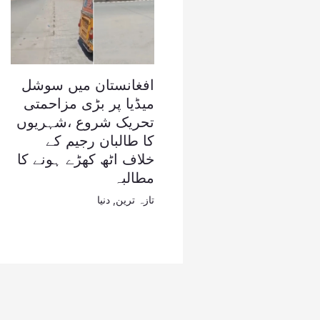
افغانستان میں سوشل
میڈیا پر بڑی مزاحمتی
تحریک شروع ،شہریوں
کا طالبان رجیم کے
خلاف اٹھ کھڑے ہونے کا
مطالبہ
تازہ ترین
,
دنیا