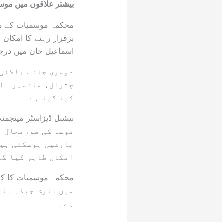
بیشتر علاقوں میں موس
برقرار رہنے کا امکان 
اسماعیل خان میں درجہ حرارت 46 ڈگری سینٹی گر
دوسری جانب بالائی
چترال، مانسہرہ او
کیا گیا ہے۔
موسم کی صورتحال م
بارشیں ہوسکتی ہیں
امکان ظاہر کیا گی
میں بارش جبکہ بلوچ
ہے۔