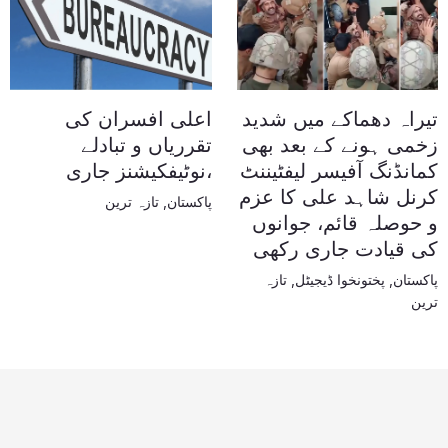
تیراہ دھماکے میں شدید
اعلی افسران کی
زخمی ہونے کے بعد بھی
تقرریاں و تبادلے
کمانڈنگ آفیسر لیفٹیننٹ
،نوٹیفکیشنز جاری
کرنل شاہد علی کا عزم
پاکستان
,
تازہ ترین
و حوصلہ قائم، جوانوں
کی قیادت جاری رکھی
پاکستان
,
پختونخوا ڈیجیٹل
,
تازہ
ترین