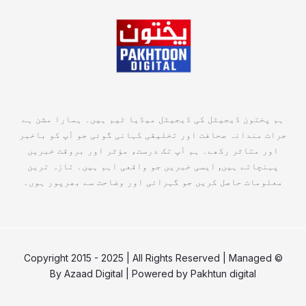
ہم پختون ڈیجیٹل کی ڈیجیٹل میڈیا ٹیم ہیں۔ ہمارا مشن ہے
جرات مندانہ صحافت اور تخلیقی کہانی گوئی جو آپ کو باخبر
اور متاثر رکھے۔ ہم آپ تک درست، مؤثر اور بروقت خبریں
پہنچاتے ہیں, ایسی خبریں جو واقعی اہم ہیں۔ تازہ ترین
معلومات حاصل کریں جو گہرائی اور وضاحت سے بھرپور ہوں۔
© Copyright 2015 - 2025 | All Rights Reserved | Managed
By
Azaad Digital
| Powered by
Pakhtun digital