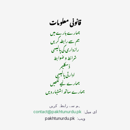
قانونی معلومات
ہمارے بارے میں
ہم سے رابطہ کریں
رازداری کی پالیسی
شرائط و ضوابط
ڈسکلیمر
ادارتی پالیسی
ہمارے لیے لکھیں
ہمارے ساتھ اشتہار دیں
ہم سے رابطہ کریں
ای میل:
contact@pakhtunurdu.pk
ویب:
pakhtunurdu.pk