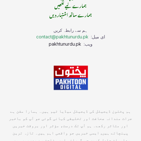
ہمارے لیے لکھیں
ہمارے ساتھ اشتہار دیں
ہم سے رابطہ کریں
ای میل:
contact@pakhtunurdu.pk
ویب:
pakhtunurdu.pk
ہم پختون ڈیجیٹل کی ڈیجیٹل میڈیا ٹیم ہیں۔ ہمارا مشن ہے
جرات مندانہ صحافت اور تخلیقی کہانی گوئی جو آپ کو باخبر
اور متاثر رکھے۔ ہم آپ تک درست، مؤثر اور بروقت خبریں
پہنچاتے ہیں, ایسی خبریں جو واقعی اہم ہیں۔ تازہ ترین
معلومات حاصل کریں جو گہرائی اور وضاحت سے بھرپور ہوں۔