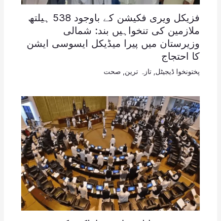
فزیکل ویری فکیشن کے باوجود 538 ہیلتھ
ملازمین کی تنخواہیں بند: شمالی
وزیرستان میں پیرا میڈیکل ایسوسی ایشن
کا احتجاج
پختونخوا ڈیجیٹل
,
تازہ ترین
,
صحت