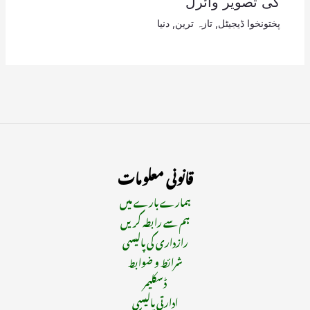
کی تصویر وائرل
پختونخوا ڈیجیٹل
,
تازہ ترین
,
دنیا
قانونی معلومات
ہمارے بارے میں
ہم سے رابطہ کریں
رازداری کی پالیسی
شرائط و ضوابط
ڈسکلیمر
ادارتی پالیسی