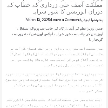
مملکت آصف علی زرداری کے خطاب کے
دوران اپوزیشن کا شور شرابہ
پختونخوا ڈیجیٹل
/
Leave a Comment
/
March 10, 2025
صدر ، وزیراعظم کی آمد ، ارکان کی جانب سے پرتپاک استقبال ،
اپوزیشن کی جانب سے شور شرابہ ، اجلاس اپوزیشن کے نعروں سے
گونجتا رہا
صدر مملکت آصف علی زرداری اور وزیراعظم شہباز کی آمد پر
حکومتی ارکان کی جانب سے پرتپاک استقبال کیاگیا اجلاس کا
باقاعدہ آغاز قومی ترانے کے بعد تلاوت کلام پاک سے ہوا جس
کےبعد نعت رسولؐ مقبول پیش کی گئی ۔
صدر زرداری نے خطاب شروع کیا تو اپوزیشن نے شور شرابہ شروع
کردی ا، صدر نے ہیڈ فون لگا لیا ،شہباز شریف نے بھی ہیڈ فون
لگا لیے ، صدر تقریر کے دورنا اپوزیشن کی جانب دیکھ کر
مسکراتے رہے ۔
اپنے خطاب میں صدر مملکت نے کہاکہ ہمیں ملک میں گڈ گورننس
اور سیاسی استحکام کو فروغ دینا ہے ،ہمیں پاکستان کے روشن