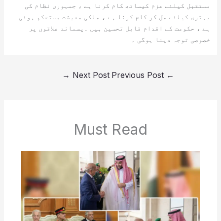
مستقبل کیلئے عزم کیساتھ کام کرنا ہے ، جمہوری نظام کی
بہتری کیلئے مل کر کام کرنا ہے ، ملکی معیشت مستحکم ہوئی
ہے ، حکومت کے اقدام قابل تحسین ہیں ۔پسماند علاقوں پر
خصوصی توجہ دینا ہوگی ۔
→
Next Post
Previous Post
←
Must Read