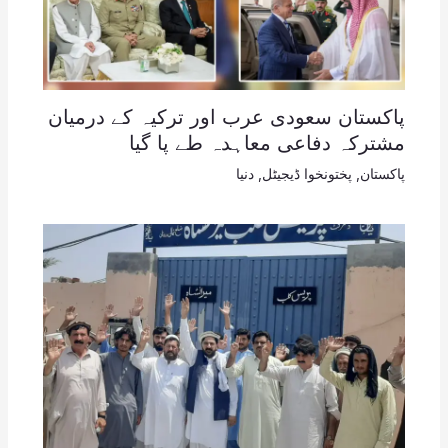
پاکستان سعودی عرب اور ترکیہ کے درمیان
مشترکہ دفاعی معاہدہ طے پا گیا
پاکستان
,
پختونخوا ڈیجیٹل
,
دنیا