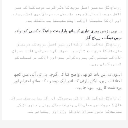
زرتاج گل نے شیر افضل مروت کا ذکر کرتے ہوئے کہا کہ شیر
افضل مروت نو مئی کے بعد مضبوطی سے میدان میں کھڑے ہوئے
اور ان کا سٹیمنا ان کے اپنے سٹیمنا سے مختلف ہے۔
یہ بھی پڑھیں
پوری تیاری کیساتھ پارلیمنٹ جائینگے، کسی کو بولنے
نہیں دینگے ، زرتاج گل
زرتاج گل نے کہا کہ ان کے اور شیر افضل مروت کے درمیان
سٹیمنا کا فرق ہے، تاہم وہ ہمیشہ اپنے سیاسی قائد عمران
خان کے فیصلوں کی پیروی کرتی ہیں اور ان کے ہر فیصلے کو
تسلیم کرتی ہیں۔
انہوں نے اس بات کو بھی واضح کیا کہ اگرچہ پی ٹی آئی میں کچھ
اختلافات ہیں، لیکن پارٹی کے اندر ایک دوسرے کے ساتھ احترام اور
برداشت کا رویہ ہونا چاہیے۔
زرتاج گل نے کہا کہ ان کی موجودگی اور کامیابی صرف عمران
خان کے ووٹ اور حمایت کی بدولت ممکن ہوئی ہے اور ان کی
سیاست کا محور عمران خان کا وژن اور رہنمائی ہے۔