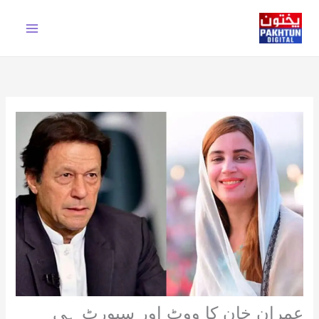
Ski
t
conten
عمران خان کا ووٹ اور سپورٹ ہی