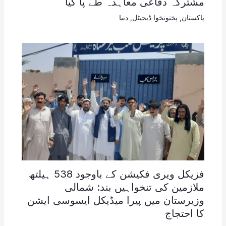
مشترکہ دفاعی معاہدہ طے پا گیا
پاکستان
,
پختونخوا ڈیجیٹل
,
دنیا
فزیکل ویری فکیشن کے باوجود 538 ہیلتھ
ملازمین کی تنخواہیں بند: شمالی
وزیرستان میں پیرا میڈیکل ایسوسی ایشن
کا احتجاج