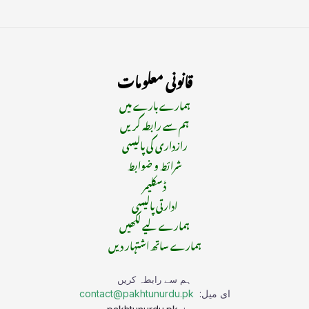
قانونی معلومات
ہمارے بارے میں
ہم سے رابطہ کریں
رازداری کی پالیسی
شرائط و ضوابط
ڈسکلیمر
ادارتی پالیسی
ہمارے لیے لکھیں
ہمارے ساتھ اشتہار دیں
ہم سے رابطہ کریں
ای میل:
contact@pakhtunurdu.pk