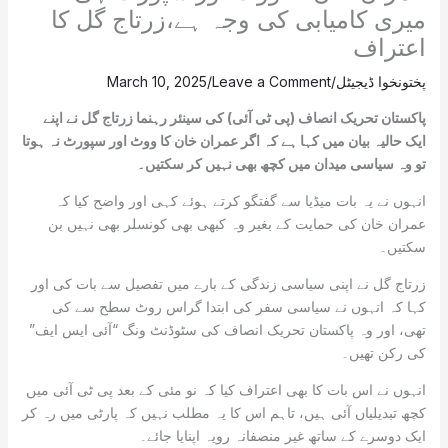
میری کامیابی کی وجہ ہے،زرتاج گل کا
اعتراف
پختونخوا ڈیجیٹل
/
Leave a Comment
/
March 10, 2025
پاکستان تحریک انصاف (پی ٹی آئی) کی سینئر رہنما زرتاج گل نے اپنے
ایک حالیہ بیان میں کہا ہے کہ اگر عمران خان کا ووٹ اور سپورٹ نہ ہوتا
تو وہ سیاسی میدان میں کچھ بھی نہیں کر سکتیں۔
انہوں نے یہ بات میڈیا سے گفتگو کرتے ہوئے کہی اور واضح کیا کہ
عمران خان کی حمایت کے بغیر وہ کبھی بھی کونسلر بھی نہیں بن
سکتیں۔
زرتاج گل نے اپنی سیاسی زندگی کے بارے میں تفصیل سے بات کی اور
کہا کہ انہوں نے سیاسی سفر کی ابتدا گراس روٹ سطح سے کی
تھی، اور وہ پاکستان تحریک انصاف کی سٹوڈنٹ ونگ “آئی ایس ایف”
کی رکن تھیں۔
انہوں نے اس بات کا بھی اعتراف کیا کہ نو مئی کے بعد پی ٹی آئی میں
کچھ تبدیلیاں آئی ہیں، تاہم اس کا یہ مطلب نہیں کہ پارٹی میں رہ کر
ایک دوسرے کے ساتھ غیر منصفانہ رویہ اپنایا جائے۔