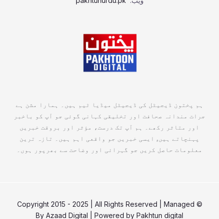
ویب:
pakhtunurdu.pk
ہم پختون ڈیجیٹل کی ڈیجیٹل میڈیا ٹیم ہیں۔ ہمارا مشن ہے
جرات مندانہ صحافت اور تخلیقی کہانی گوئی جو آپ کو باخبر
اور متاثر رکھے۔ ہم آپ تک درست، مؤثر اور بروقت خبریں
پہنچاتے ہیں, ایسی خبریں جو واقعی اہم ہیں۔ تازہ ترین
معلومات حاصل کریں جو گہرائی اور وضاحت سے بھرپور ہوں۔
© Copyright 2015 - 2025 | All Rights Reserved | Managed
By
Azaad Digital
| Powered by
Pakhtun digital