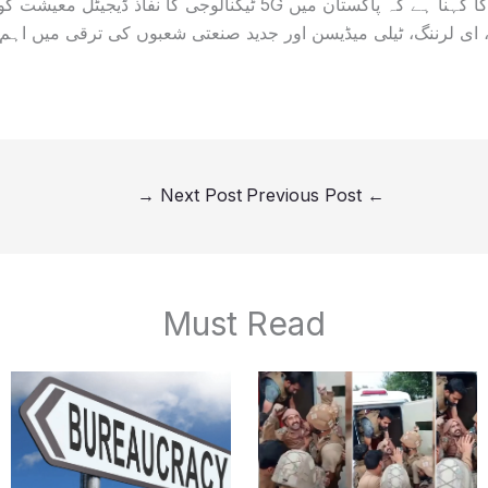
دوسری جانب ماہرین کا کہنا ہے کہ پاکستان میں 5G ٹیکنالوجی کا نفاذ 
 ای لرننگ، ٹیلی میڈیسن اور جدید صنعتی شعبوں کی ترقی میں اہم ک
→
Next Post
Previous Post
←
Must Read