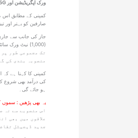
ورک اپگریڈیشن اور 5G سروسز کے آغاز کے لیے بڑے پیمانے پر منصوبہ بندی کا اعلان کر دیا ہے۔
کمپنی کے مطابق اس منص
صارفین کو بہتر اور تی
منصوبہ بندی کی گئ
کمپنی کا کہنا ہے کہ ا
کی درآمد بھی شروع ک
ہو جائے گی۔
یہ بھی پڑھیں :
سموں کی
اس منصوبے سے نہ ص
علاقوں میں بھی ان
جدید ڈیجیٹل تقاضو