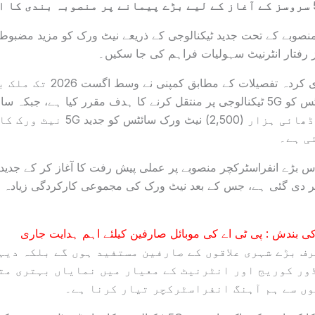
وبے کے تحت جدید ٹیکنالوجی کے ذریعے نیٹ ورک کو مزید مضبوط بنا
ز رفتار انٹرنیٹ سہولیات فراہم کی جا سکیں۔
جاز کی جانب سے جاری کردہ تفصیلا
تک مجموعی طور پر ڈھائی ہزار (2,500) نی
ی ہے۔
س بڑے انفراسٹرکچر منصوبے پر عملی پیش رفت کا آغاز کر کے جدید تر
ر دی گئی ہے، جس کے بعد نیٹ ورک کی مجموعی کارکردگی زیادہ تی
 بندش : پی ٹی اے کی موبائل صارفین کیلئے اہم ہدایت جاری
رف بڑے شہری علاقوں کے صارفین مستفید ہوں گے بلکہ دیہ
ڈور کوریج اور انٹرنیٹ کے معیار میں نمایاں بہتری مت
ں سے ہم آہنگ انفراسٹرکچر تیار کرنا ہے۔