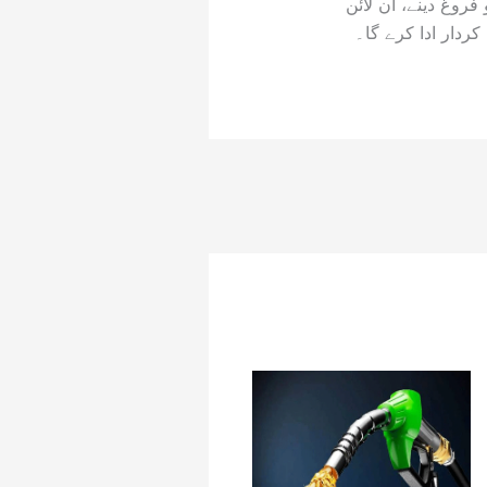
ڈیجیٹل معیشت کو فروغ دینے، آن لائن
ردار ادا کرے گا۔