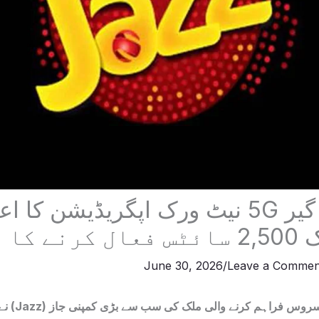
جاز کا ملک گیر 5G نیٹ ورک اپگریڈیشن ک
کا ہدف
June 30, 2026
/
Leave a Commen
پاکستان میں ٹ