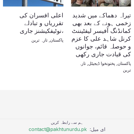
تیراہ دھماکے میں شدید
اعلی افسران کی
زخمی ہونے کے بعد بھی
تقرریاں و تبادلے
کمانڈنگ آفیسر لیفٹیننٹ
،نوٹیفکیشنز جاری
کرنل شاہد علی کا عزم
پاکستان
,
تازہ ترین
و حوصلہ قائم، جوانوں
کی قیادت جاری رکھی
پاکستان
,
پختونخوا ڈیجیٹل
,
تازہ
ترین
ہم سے رابطہ کریں
ای میل:
contact@pakhtunurdu.pk