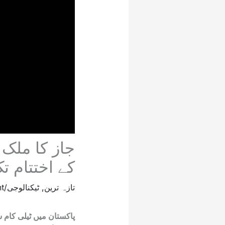
کے اختتام تک 2,500 سائٹس فعال کرنے 
تازہ ترین
,
ٹیکنالوجی
/
t