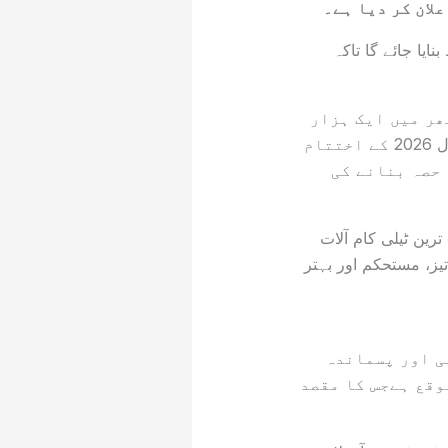
یا جائے گا تاکہ
ت کے مطابق کمپنی نے وسط اگست 2026 تک ملک بھر میں ایک ہزار
(1,000) نیٹ ورک سائٹس کو 5G ٹیکنالوجی پر منتقل کرنے کا ہدف مقرر کیا ہے، جبکہ سال 2026 کے اختتام
ٹ ورک سائٹس کو جدید 5G نیٹ ورک کا حصہ بنانے کی
ین ٹیلی کام آلات
ز، مستحکم اور بہتر
ی اور پسماندہ
وقع ہےجس کا مقصد