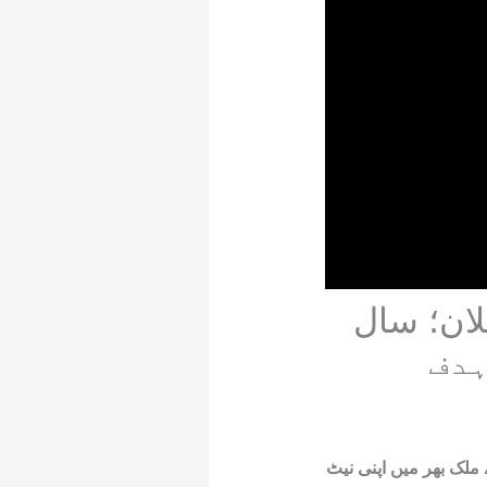
ا اعلان؛ سال
یلی کام سروس فراہم کرنے والی ملک کی سب سے بڑی کمپنی جاز (Jazz) نے ملک بھر میں اپنی نیٹ