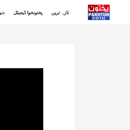
Ski
t
تازہ ترین
پختونخوا ڈیجیٹل
دنی
conten