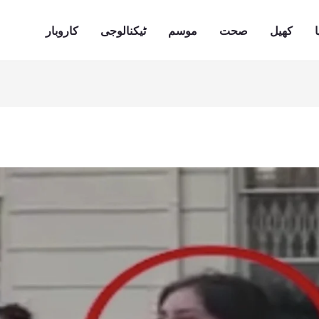
ا
کھیل
صحت
موسم
ٹیکنالوجی
کاروبار