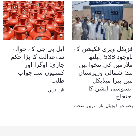
فزیکل ویری فکیشن کے
ایل پی جی کے حوالے
باوجود 538 ہیلتھ
سےعدالت کا بڑا حکم
ملازمین کی تنخواہیں
جاری: اوگرا اور
بند: شمالی وزیرستان
کمپنیوں سے جواب
میں پیرا میڈیکل
طلب
ایسوسی ایشن کا
تازہ ترین
احتجاج
پختونخوا ڈیجیٹل
,
تازہ ترین
,
صحت