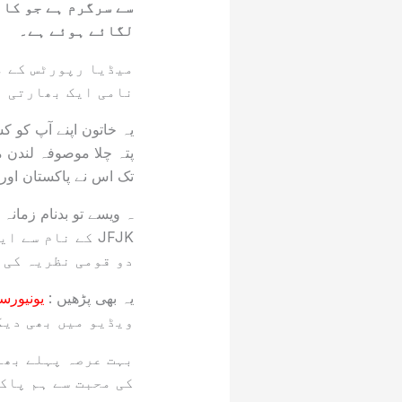
سے سرگرم ہے جو کال
لگائے ہوئے ہے۔
میڈیا رپورٹس کے م
نامی ایک بھارتی ن
یہ خاتون اپنے آپ کو 
پتہ چلا موصوفہ لندن م
تک اس نے پاکستان اور ا
ہ ویسے تو بدنام زمانہ
JFJK کے نام س
دو قومی نظریہ کی 
یہ بھی پڑھیں :
یونیورس
ویڈیو میں بھی دیک
بہت عرصہ پہلے بھار
کی محبت سے ہم پاک