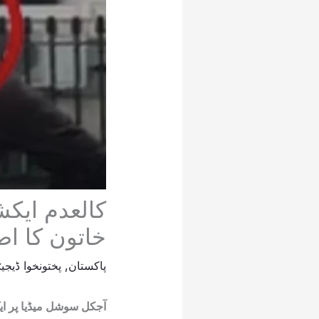
کالعدم ایک
خاتون کا ا
پاکستان
,
پختونخوا ڈیجی