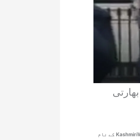
ھارتی
آجکل سوشل میڈیا پر ایک اکاؤنٹ Waheeda Jammu Kashmiri جس کا ہینڈلKashmiriWaheeda کے نام