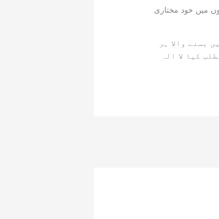
وں میں خود مختاری
 بسنے والا ہر
لب کیا لا الہ