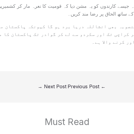
ہ جیسے کارندوں کو یہ مشن دیا کہ قومیت کا نعرہ مار کر کشمیری
 کے ساتھ الحاق پر رضا مند کریں۔
نصوبہ بھی انشاللہ دریا برد ہو گا کیونکہ پاکستان میں
 کراچی تک اور سکردو سے لے کر گوادر تک پاکستان کا مط
ور کرنے والا ہے۔
→
Next Post
Previous Post
←
Must Read