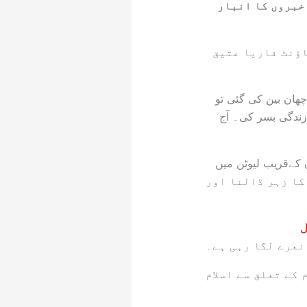
خبروں کا انبار
ؤنٹ فاریا عتیق
چھان بین کی گئی تو
زندگی بسر کی۔ آج
ن کےقریب لیوٹن میں
 کا زہر ڈالنا اور
ل
نعرے لگا رہی ہے۔
 کے تعلق سے اسلام