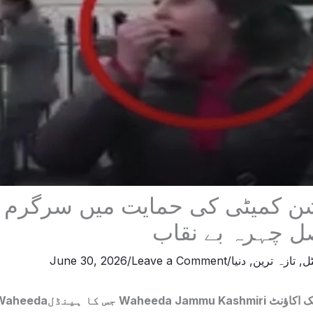
شن کمیٹی کی حمایت میں سرگرم ب
صل چہرہ بے نقاب
ٹل
,
تازہ ترین
,
دنیا
/
Leave a Comment
/
June 30, 2026