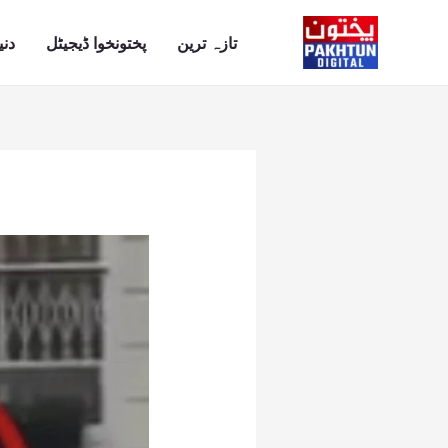
Ski
t
تازہ ترین
پختونخوا ڈیجیٹل
دنی
conten