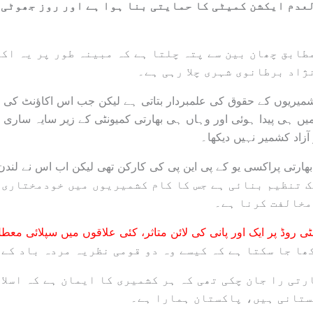
عدم ایکشن کمیٹی کا حمایتی بنا ہوا ہے اور روز جھوٹی 
طابق چھان بین سے پتہ چلتا ہے کہ مبینہ طور پر یہ اکا
ژاد برطانوی شہری چلا رہی ہے۔
کشمیریوں کے حقوق کی علمبردار بتاتی ہے لیکن جب اس اکاؤنٹ کی 
یں ہی پیدا ہوئی اور وہاں ہی بھارتی کمیونٹی کے زیر سایہ ساری 
ٓزاد کشمیر نہیں دیکھا۔
 بھارتی پراکسی یو کے پی این پی کی کارکن تھی لیکن اب اس نے لند
ے ایک تنظیم بنائی ہے جس کا کام کشمیریوں میں خودمختاری
مخالفت کرنا ہے۔
ٹی روڈ پر ایک اور پانی کی لائن متاثر، کئی علاقوں میں سپلائی معط
ھا جا سکتا ہے کہ کیسے وہ دو قومی نظریہ مردہ باد کے 
تی را جان چکی تھی کہ ہر کشمیری کا ایمان ہے کہ اسلام
ستانی ہیں، پاکستان ہمارا ہے۔