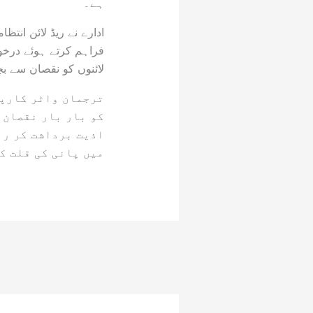
ہے۔
ادارے نے ریڈ لائن انتظ
فراہم کرتے ہوئے درخوا
لائنوں کو نقصان سے بچ
ترجمان واٹر کارپو
کو بار بار نقصان 
اذیت برداشت کر رہ
میں پانی کی قلت ک