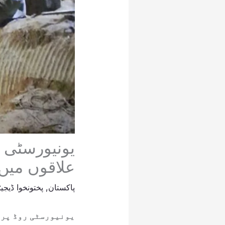
یونیورسٹی ر
علاقوں میں
پاکستان
,
پختونخوا ڈیجی
یونیورسٹی روڈ پر ج