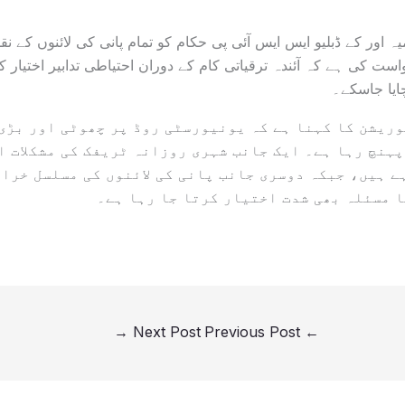
امیہ اور کے ڈبلیو ایس ایس آئی پی حکام کو تمام پانی کی لائنوں کے ن
ست کی ہے کہ آئندہ ترقیاتی کام کے دوران احتیاطی تدابیر اختیار ک
ایا جاسکے۔
ریشن کا کہنا ہے کہ یونیورسٹی روڈ پر چھوٹی اور بڑی 
پہنچ رہا ہے۔ ایک جانب شہری روزانہ ٹریفک کی مشکلات ا
ے ہیں، جبکہ دوسری جانب پانی کی لائنوں کی مسلسل خراب
ا مسئلہ بھی شدت اختیار کرتا جا رہا ہے۔
→
Next Post
Previous Post
←