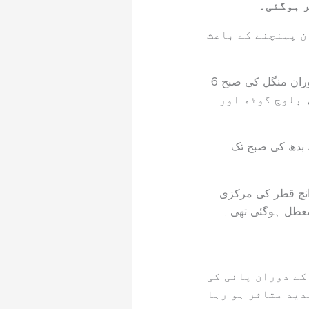
ر ہوگئی۔
ن پہنچنے کے باعث
واٹر کارپوریشن کے مطابق یونیورسٹی روڈ پر کے فور آگمینٹیشن منصوبے کے تحت کام کے دوران منگل کی صبح 6
، جس کے نتیجے میں گلشن اقبال بلاک 13 ڈی تھری، بلوچ گوٹھ اور
 بدھ کی صبح تک
قبل یونیورسٹی روڈ پر پرانی سبزی منڈی کے قریب ریڈ لائن منصوبے کے دوران 55 انچ قطر کی مرکزی
معطل ہوگئی تھی۔
کے دوران پانی کی
دید متاثر ہو رہا