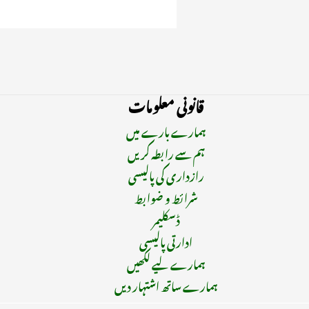
قانونی معلومات
ہمارے بارے میں
ہم سے رابطہ کریں
رازداری کی پالیسی
شرائط و ضوابط
ڈسکلیمر
ادارتی پالیسی
ہمارے لیے لکھیں
ہمارے ساتھ اشتہار دیں