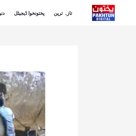
Ski
t
تازہ ترین
پختونخوا ڈیجیٹل
دنی
conten