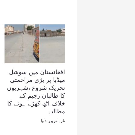
افغانستان میں سوشل
میڈیا پر بڑی مزاحمتی
تحریک شروع ،شہریوں
کا طالبان رجیم کے
خلاف اٹھ کھڑے ہونے کا
مطالبہ
تازہ ترین
,
دنیا