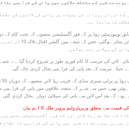
 ہونے سے شہر کے مختلف علاقوں میں پانی کی فراہمی متاث
کے دوران روزانہ کی بنیاد پر پانی کی لائنوں کو نقصا
کلات کا سامنا ہے۔
انچ قطر کی پانی کی لائن متاثر ہوگئی
انی کی سپلائی بند ہوگئی۔
تاثرہ لائن کی مرمت کا کام فوری طور پر شروع کردیا گیا ہے، جسے
، جبکہ مرمت کے بعد پانی کی فراہمی بحال کردی جائے گی۔
اس سے 
ثر ہوئی تھی، جس سے شہر کے متعدد علاقوں میں پانی کی فراہمی 
ہونے کے بعد اس لائن سے پانی کی سپلائی دوبارہ بحال کردی گئی۔
کی قیمت سے متعلق وزیرپٹرولیم پرویز ملک کا اہم بیان
ام کے مطابق ریڈ لائن اور کے فور آگمینٹیشن منصوبوں 
ر ہورہی ہیں، جس سے شہر میں پانی کی فراہمی کا نظام ش