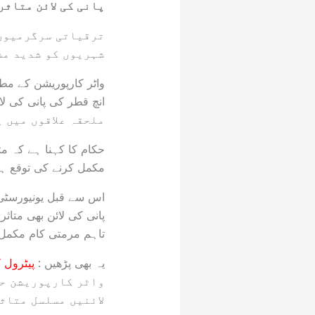
پانی کی لائن متاثر
ترقیاتی سرگرمیوں 
شہریوں کو شدید مش
ملحقہ علاقوں میں پ
حکام کا کہنا ہے کہ م
مکمل کرنے کی توقع ہے
پانی کی لائن بھی متا
تاہم مرمتی کام مکمل 
یہ بھی پڑھیں :
پیٹرول 
واٹر کارپوریشن حک
لائنیں مسلسل متاث