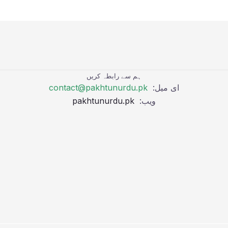
ہم سے رابطہ کریں
ای میل:
contact@pakhtunurdu.pk
ویب:
pakhtunurdu.pk