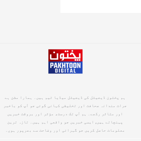
ہم پختون ڈیجیٹل کی ڈیجیٹل میڈیا ٹیم ہیں۔ ہمارا مشن ہے
جرات مندانہ صحافت اور تخلیقی کہانی گوئی جو آپ کو باخبر
اور متاثر رکھے۔ ہم آپ تک درست، مؤثر اور بروقت خبریں
پہنچاتے ہیں, ایسی خبریں جو واقعی اہم ہیں۔ تازہ ترین
معلومات حاصل کریں جو گہرائی اور وضاحت سے بھرپور ہوں۔