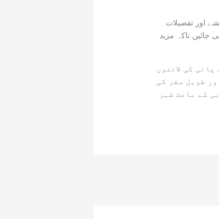
قشے اور تفصیلات
ی جائیں تاکہ مزید
پانی کی لائنوں
ور طویل سفر کی
ی کے باعث شہر