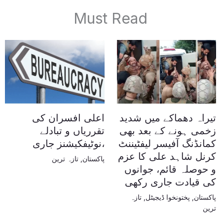
Must Read
تیراہ دھماکے میں شدید
اعلی افسران کی
زخمی ہونے کے بعد بھی
تقرریاں و تبادلے
کمانڈنگ آفیسر لیفٹیننٹ
،نوٹیفکیشنز جاری
کرنل شاہد علی کا عزم
پاکستان
,
تازہ ترین
و حوصلہ قائم، جوانوں
کی قیادت جاری رکھی
پاکستان
,
پختونخوا ڈیجیٹل
,
تازہ
ترین