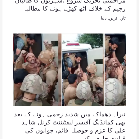
مزاحمتی تحریک شروع ،شہریوں کا طالبان
رجیم کے خلاف اٹھ کھڑے ہونے کا مطالبہ
تازہ ترین
,
دنیا
تیراہ دھماکے میں شدید زخمی ہونے کے بعد
بھی کمانڈنگ آفیسر لیفٹیننٹ کرنل شاہد
علی کا عزم و حوصلہ قائم، جوانوں کی
قیادت جاری رکھی