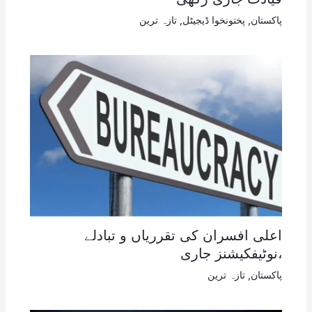
پاکستان
,
پختونخوا ڈیجیٹل
,
تازہ ترین
اعلی افسران کی تقرریاں و تبادلے
،نوٹیفکیشنز جاری
پاکستان
,
تازہ ترین