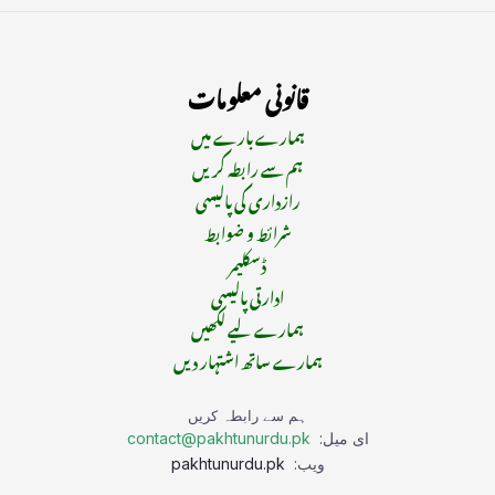
قانونی معلومات
ہمارے بارے میں
ہم سے رابطہ کریں
رازداری کی پالیسی
شرائط و ضوابط
ڈسکلیمر
ادارتی پالیسی
ہمارے لیے لکھیں
ہمارے ساتھ اشتہار دیں
ہم سے رابطہ کریں
ای میل:
contact@pakhtunurdu.pk
ویب:
pakhtunurdu.pk