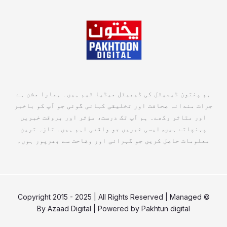
ہم پختون ڈیجیٹل کی ڈیجیٹل میڈیا ٹیم ہیں۔ ہمارا مشن ہے
جرات مندانہ صحافت اور تخلیقی کہانی گوئی جو آپ کو باخبر
اور متاثر رکھے۔ ہم آپ تک درست، مؤثر اور بروقت خبریں
پہنچاتے ہیں, ایسی خبریں جو واقعی اہم ہیں۔ تازہ ترین
معلومات حاصل کریں جو گہرائی اور وضاحت سے بھرپور ہوں۔
© Copyright 2015 - 2025 | All Rights Reserved | Managed
By
Azaad Digital
| Powered by
Pakhtun digital