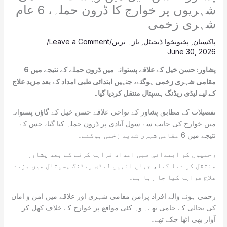
شہریوں پر خوارج کا ڈرون حملہ، 6 عام
شہری زخمی
پاکستان
,
پختونخوا ڈیجیٹل
,
تازہ ترین
/
Leave a Comment
/
June 30, 2026
پشاور: حسن خیل کے علاقے پستوانہ میں ڈرون حملے کے نتیجے میں 6
مقامی شہری زخمی ہوگئے، جنہیں ابتدائی طبی امداد کے بعد مزید علاج
کے لیے لیڈی ریڈنگ ہسپتال منتقل کردیا گیا۔
تفصیلات کے مطابق پشاور کے نواحی علاقے حسن خیل کے گاؤں پستوانہ
میں خوارج کی جانب سے سول آبادی پر ڈرون حملہ کیا گیا، جس کے
نتیجے میں 6 مقامی شہری شدید زخمی ہوگئے۔
زخمیوں کو ابتدائی طبی امداد فراہم کرنے کے بعد پشاور
منتقل کر دیا گیا، جہاں انہیں لیڈی ریڈنگ ہسپتال میں مزید
علاج فراہم کیا جا رہا ہے۔
زخمی ہونے والے افراد پرامن مقامی شہری اور علاقے میں امن و امان
کی بحالی کے حامی تھے۔ وہ کئی مواقع پر خوارج کے خلاف کھل کر
آواز بھی اٹھا چکے تھے۔