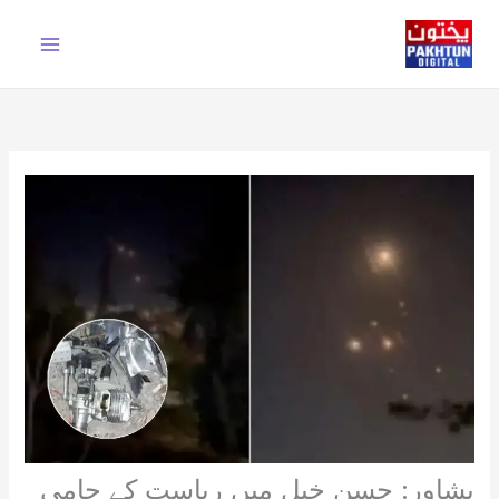
Ski
t
conten
پشاور: حسن خیل میں ریاست کے حامی