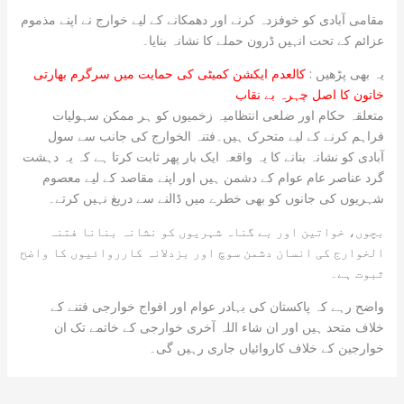
مقامی آبادی کو خوفزدہ کرنے اور دھمکانے کے لیے خوارج نے اپنے مذموم
عزائم کے تحت انہیں ڈرون حملے کا نشانہ بنایا۔
یہ بھی پڑھیں :
کالعدم ایکشن کمیٹی کی حمایت میں سرگرم بھارتی
خاتون کا اصل چہرہ بے نقاب
متعلقہ حکام اور ضلعی انتظامیہ زخمیوں کو ہر ممکن سہولیات
فراہم کرنے کے لیے متحرک ہیں۔فتنہ الخوارج کی جانب سے سول
آبادی کو نشانہ بنانے کا یہ واقعہ ایک بار پھر ثابت کرتا ہے کہ یہ دہشت
گرد عناصر عام عوام کے دشمن ہیں اور اپنے مقاصد کے لیے معصوم
شہریوں کی جانوں کو بھی خطرے میں ڈالنے سے دریغ نہیں کرتے۔
بچوں، خواتین اور بے گناہ شہریوں کو نشانہ بنانا فتنہ
الخوارج کی انسان دشمن سوچ اور بزدلانہ کارروائیوں کا واضح
ثبوت ہے۔
واضح رہے کہ پاکستان کی بہادر عوام اور افواج خوارجی فتنے کے
خلاف متحد ہیں اور ان شاء اللہ آخری خوارجی کے خاتمے تک ان
خوارجین کے خلاف کاروائیاں جاری رہیں گی۔