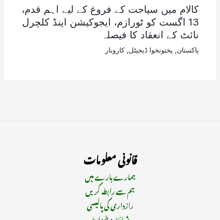
کالام میں سیاحت کے فروغ کے لیے اہم قدم،
13 اگست کو ٹورازم، ایجوکیشن اینڈ کلچرل
نائٹ کے انعقاد کا فیصلہ
پاکستان
,
پختونخوا ڈیجیٹل
,
کاروبار
قانونی معلومات
ہمارے بارے میں
ہم سے رابطہ کریں
رازداری کی پالیسی
شرائط و ضوابط