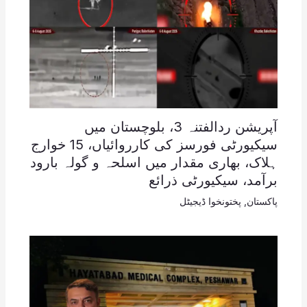
آپریشن ردالفتنہ 3، بلوچستان میں
سیکیورٹی فورسز کی کارروائیاں، 15 خوارج
ہلاک، بھاری مقدار میں اسلحہ و گولہ بارود
برآمد، سیکیورٹی ذرائع
پاکستان
,
پختونخوا ڈیجیٹل