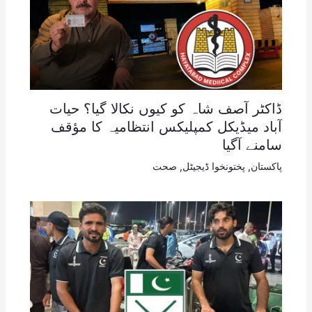
ڈاکٹر آصف شاہ کو کیوں نکالا گیا؟ حیات
آباد میڈیکل کمپلیکس انتظامیہ کا مؤقف
سامنے آگیا
پاکستان
,
پختونخوا ڈیجیٹل
,
صحت