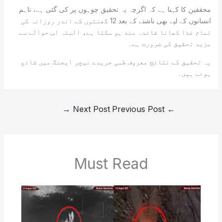
محققین کا کہنا ہے کہ اگرچہ یہ تحقیق چوہوں پر کی گئی ہے، تاہم
انسانوں کے لیے بھی ناشتے کے بعد 12 گھنٹوں کے اندر روزانہ کی
تمام غذا کھانا فائدہ مند ہو سکتا ہے، البتہ اس حوالے سے
مزید تحقیق کی ضرورت ہے۔
یہ تحقیق کے نتائج معروف طبی جریدے نیچر ایجنگ میں شائع
ہوئے ہیں۔
→
Next Post
Previous Post
←
Must Read