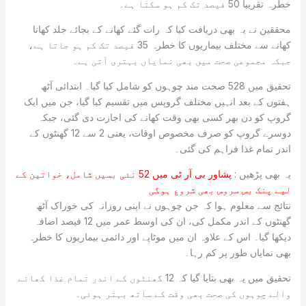
خطرہ تقریباً 50 فیصد تک کم ہو سکتا ہے۔
محققین نے یہ بھی دریافت کیا کہ رات گئے کھانے کے بجائے جلد کھانا
کھانے سے مختلف بیماریوں کا خطرہ 35 فیصد تک کم ہو جاتا ہے،
جبکہ مجموعی صحت میں بھی نمایاں بہتری آتی ہے۔
تحقیق میں 528 صحت مند چوہوں کو شامل کیا گیا۔ ابتدائی آٹھ
ہفتوں کے بعد انہیں مختلف گروپس میں تقسیم کیا گیا، جن میں ایک
گروپ کو دن بھر کسی بھی وقت کھانے کی اجازت دی گئی، جبکہ
دوسرے گروپ کو صرف مخصوص اوقات، یعنی 2 سے 12 گھنٹوں کے
اندر تمام غذا فراہم کی گئی۔
یہ بھی پڑھیں :
پشاور بی آر ٹی میں 52 نئی بسیں شامل، خواتین کے
لیے پنک بس سروس بھی شروع ہوگی
نتائج سے معلوم ہوا کہ جن چوہوں نے اپنی روزانہ کی خوراک آٹھ
گھنٹوں کے اندر مکمل کی، ان کی اوسط عمر میں 12 فیصد اضافہ
دیکھا گیا۔ اس کے علاوہ ان میں موٹاپے اور دائمی بیماریوں کا خطرہ
بھی نمایاں طور پر کم رہا۔
تحقیق میں یہ بھی بتایا گیا کہ 12 گھنٹوں کے اندر تمام غذا کھانے
والے چوہوں کی صحت بھی وقت کے ساتھ بہتر ہوئی۔