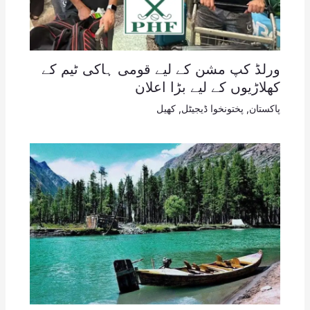
ورلڈ کپ مشن کے لیے قومی ہاکی ٹیم کے
کھلاڑیوں کے لیے بڑا اعلان
پاکستان
,
پختونخوا ڈیجیٹل
,
کھیل