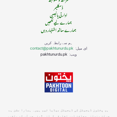
ڈسکلیمر
ادارتی پالیسی
ہمارے لیے لکھیں
ہمارے ساتھ اشتہار دیں
ہم سے رابطہ کریں
ای میل:
contact@pakhtunurdu.pk
ویب:
pakhtunurdu.pk
ہم پختون ڈیجیٹل کی ڈیجیٹل میڈیا ٹیم ہیں۔ ہمارا مشن ہے
جرات مندانہ صحافت اور تخلیقی کہانی گوئی جو آپ کو باخبر