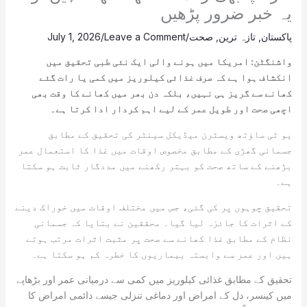
یہ خبر ضرور پڑھیں
پاکستان
,
تازہ ترین
,
صحت
/
Leave a Comment
/
July 1, 2026
واشنگٹن: امریکا میں ہونے والی ایک نئی طبی تحقیق میں
انکشاف ہوا ہے کہ صرف غذائی کیلوریز میں کمی یا رات گئے
کھانے سے گریز ہی نہیں، بلکہ دن بھر میں کھانے کا وقت بھی
اچھی صحت اور طویل عمر کے لیے اہم کردار ادا کرتا ہے۔
یو ٹی ساؤتھ ویسٹرن میڈیکل سینٹر کی تحقیق کے مطابق
جسمانی گھڑی کے مطابق مخصوص اوقات میں غذا کا استعمال عمر
بڑھنے کے ساتھ صحت کو بہتر رکھنے میں مددگار ثابت ہو سکتا
ہے۔
تحقیق چوہوں پر کی گئی، جس میں مختلف اوقات میں خوراک دینے
کے اثرات کا جائزہ لیا گیا۔ محققین نے بتایا کہ جسمانی
نظام کے مطابق غذا کھانے سے صحت پر مثبت اثرات مرتب ہوتے
ہیں اور عمر سے وابستہ بیماریوں کا خطرہ کم ہو سکتا ہے۔
تحقیق کے مطابق غذائی کیلوریز میں کمی سے درمیانی عمر اور بڑھاپے
میں کینسر، دل کے امراض اور دماغی تنزلی جیسے دائمی امراض کا