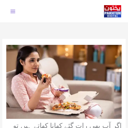
Ski
t
conten
اگر آپ بھی رات گئے کھانا کھاتے ہیں تو