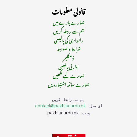
قانونی معلومات
ہمارے بارے میں
ہم سے رابطہ کریں
رازداری کی پالیسی
شرائط و ضوابط
ڈسکلیمر
ادارتی پالیسی
ہمارے لیے لکھیں
ہمارے ساتھ اشتہار دیں
ہم سے رابطہ کریں
ای میل:
contact@pakhtunurdu.pk
ویب:
pakhtunurdu.pk