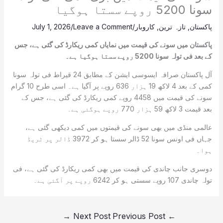
سونا 5200 روپے سستا ہوگیا
پاکستان
,
تازہ ترین
,
کاروبار
/
Leave a Comment
/
July 1, 2026
پاکستان میں سونے کی قیمت میں نمایاں کمی ریکارڈ کی گئی ہے، جس
کے بعد فی تولہ سونا 5200 روپے سستا ہوگیا ہے۔
آل پاکستان صرافہ ایسوسی ایشن کے مطابق 24 قیراط فی تولہ سونا
کمی کے بعد 4 لاکھ 19 ہزار 636 روپے پر آگیا ہے۔ اسی طرح 10 گرام
سونے کی قیمت میں 4458 روپے کمی ریکارڈ کی گئی ہے، جس کے
بعد قیمت 3 لاکھ 59 ہزار 770 روپے ہوگئی ہے۔
عالمی منڈی میں بھی سونے کی قیمتوں میں کمی دیکھی گئی ہے،
جہاں فی اونس سونا 52 ڈالر سستا ہو کر 3972 ڈالر پر ٹریڈ
ہوا۔
دوسری جانب چاندی کی قیمت میں بھی کمی ریکارڈ کی گئی ہے، فی
تولہ چاندی 107 روپے سستی ہو کر 6242 روپے پر آگئی ہے۔
→
Next Post
Previous Post
←