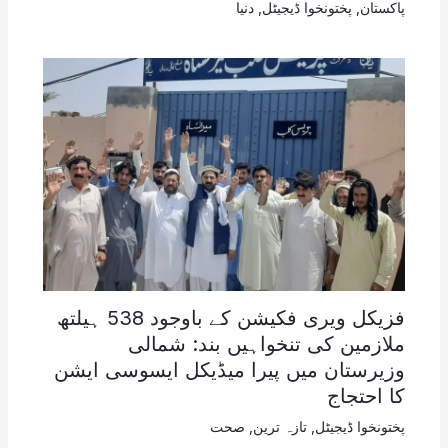
پاکستان
,
پختونخوا ڈیجیٹل
,
دنیا
فزیکل ویری فکیشن کے باوجود 538 ہیلتھ
ملازمین کی تنخواہیں بند: شمالی
وزیرستان میں پیرا میڈیکل ایسوسی ایشن
کا احتجاج
پختونخوا ڈیجیٹل
,
تازہ ترین
,
صحت