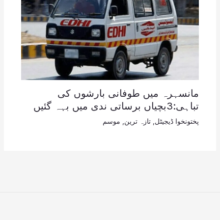
مانسہرہ میں طوفانی بارشوں کی
تباہی:3بچیاں برساتی ندی میں بہہ گئیں
پختونخوا ڈیجیٹل
,
تازہ ترین
,
موسم