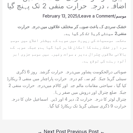
اضافہ، درجہ حرارت منفی 2 تک پہنچ گیا
موسم
/
Leave a Comment
/
February 13, 2025
خشک سردی کے باعث صوبے کر مختلف علاقوں میں درجہ حرارت
منفی2 سینٹی گریڈ تک گر گیا ہے۔
محکمہ موسمیات کی رپورٹ میں‌ صوبے کے بیشتر اضلاع میں موسم
سرد اور خشک رہنے کا امکان ظاہر کیا گیا ہے، جبکہ صوبہ کے
بالائی علاقوں چترال ،دیر ، سوات وغیرہ میں‌ موسم جزوی ابر
آلود رہنے کی توقع ہے۔
صوبائی درالحکومت پشاور میں‌درجہ حرارت گزشتہ روز 6 ڈگری
سینٹی گریڈ جبکہ کم سے کم درجہ حرارت پاراچنار میں منفی 3 ریکارڈ
کیا گیا ، سیاحتی مقامات مالم جبہ اور کالام میں‌درجہ حرارت منفی 2
جبکہ ضلع چترال اور دروش میں صفر رہا۔
چترال لوئر کا درجہ حرارت 2، دیر 4 اور ڈیرہ اسماعیل خان کا درجہ
حرارت 9 ڈگری سینٹی گریڈ تک ریکارڈ کیا گیا۔
→
Next Post
Previous Post
←