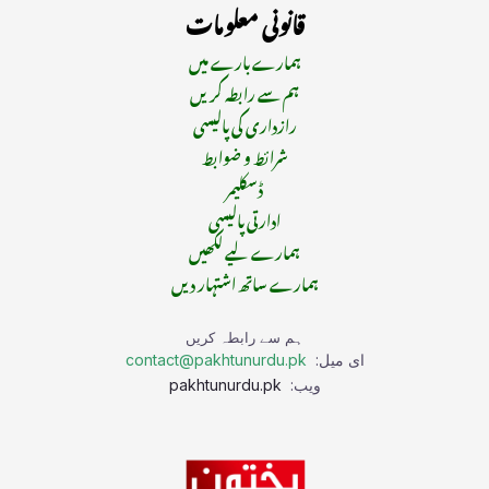
قانونی معلومات
ہمارے بارے میں
ہم سے رابطہ کریں
رازداری کی پالیسی
شرائط و ضوابط
ڈسکلیمر
ادارتی پالیسی
ہمارے لیے لکھیں
ہمارے ساتھ اشتہار دیں
ہم سے رابطہ کریں
ای میل:
contact@pakhtunurdu.pk
ویب:
pakhtunurdu.pk