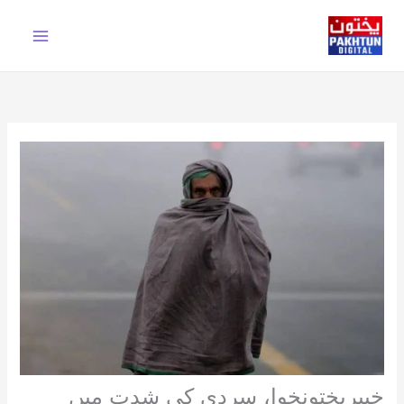
Ski
t
conten
خیبرپختونخوا، سردی کی شدت میں