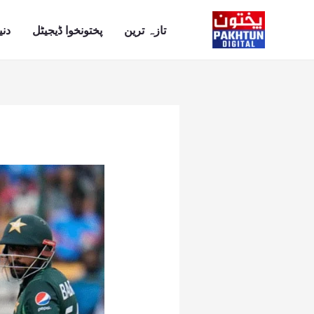
Ski
t
تازہ ترین
پختونخوا ڈیجیٹل
دنی
conten