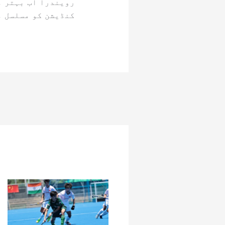
رویندرا اب بہتر م
کنڈیشن کو مسلسل م