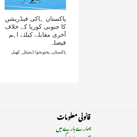
پاکستان ہاکی فیڈریشن
کا جنوبی کوریا کے خلاف
آخری مقابلے کیلئے اہم
فیصلہ
پاکستان
,
پختونخوا ڈیجیٹل
,
کھیل
قانونی معلومات
ہمارے بارے میں