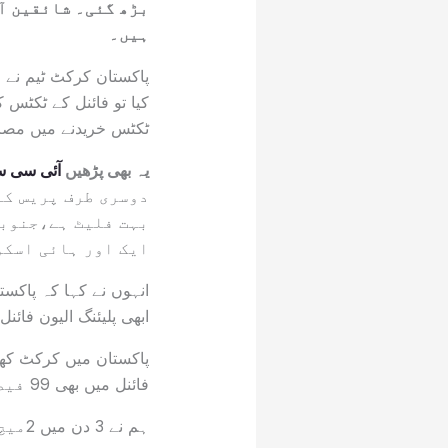
بڑھ گئی۔ شائقین آ
ہیں۔
پاکستان کرکٹ ٹیم نے ج
کیا تو فائنل کے ٹکٹس 
ٹکٹس خریدنے میں مصر
یہ بھی پڑھیں
آئی سی س
دوسری طرف پریس کا
بہت فلیٹ ہے،جنوبی
ایک اور ہائی اسکو
انہوں نے کہا کہ پاکست
ابھی پلیئنگ الیون فائن
پاکستان میں کرکٹ کھیل
فائنل میں بھی 99 فیصدتماشائی ہمارے خلاف ہی ہونگے۔
ہم ن