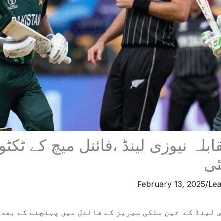
ابلہ نیوزی لینڈ ،فائنل میچ کے ٹکٹ
ئی
February 13, 2025
/
Le
 لینڈ کے تین ملکی سیریز کے فائنل میں پہنچنے کے بعد 