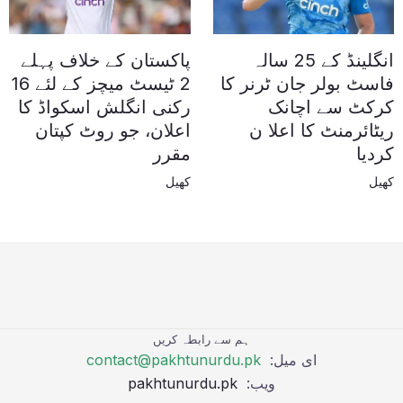
انگلینڈ کے 25 سالہ
پاکستان کے خلاف پہلے
فاسٹ بولر جان ٹرنر کا
2 ٹیسٹ میچز کے لئے 16
کرکٹ سے اچانک
رکنی انگلش اسکواڈ کا
ریٹائرمنٹ کا اعلا ن
اعلان، جو روٹ کپتان
کردیا
مقرر
کھیل
کھیل
ہم سے رابطہ کریں
ای میل:
contact@pakhtunurdu.pk
ویب:
pakhtunurdu.pk