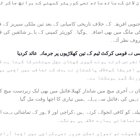
ن لائن کے ساتھ ساتھ نجی کوریئر کمپنی کے برانچ جاکر ٹ
نوبی افریقہ کے خلاف تاریخی کامیابی کے بعد تین ملکی سیریز کے فائ
کی مانگ میں بھی اضافہ ہوگیا۔ کوریئر کمپنی کے باہر شائقین کی 
وف نظر آئے۔
ی نے قومی کرکٹ ٹیم کے تین کھلاڑیوں پر جرمانہ عائد کردیا
نفرنس کرتے ہوئے کیوی کپتان مچل سینٹنرکا کہنا ہے ک
 افریقا کیخلاف پاکستان نے ہدف کے تعاقب میں اچھی ب
رنگ گیم ہوسکتا ہے۔
ان نے آخری میچ میں شاندار کھیلا،فائنل میں بھی ایک زبردست میچ ک
ل نہیں کی ،فائنل سے پہلے ہمیں تیاری کا اچھا وقت مل گیا۔
نے کو کافی انجوائے کرتے ہیں ،کراچی اور لاہور کے تماشائی بہت ا
ے 3 دن میں 2میچ کھیلے تو تھوڑی تھکن ضرور تھی،کراچی میں اچھا آ