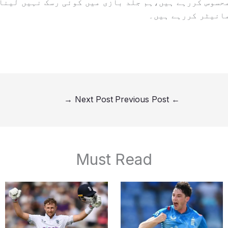
حسوس کررہے ہیں،ہم جلد بازی میں کوئی رسک نہیں لینا
انیٹر کررہے ہیں۔
→
Next Post
Previous Post
←
Must Read