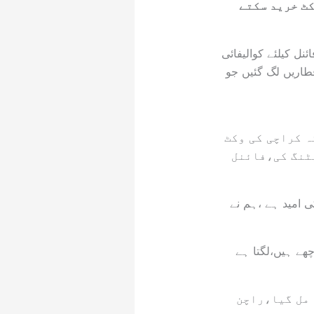
کٹ خرید سکتے
نل کیلئے کوالیفائی
قطاریں لگ گئیں جو
ہ کراچی کی وکٹ
یٹنگ کی،فائنل
ی امید ہے ،ہم نے
چھے ہیں،لگتا ہے
رام مل گیا،راچن