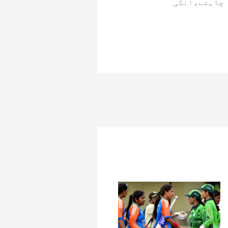
 چاہتے،انکی