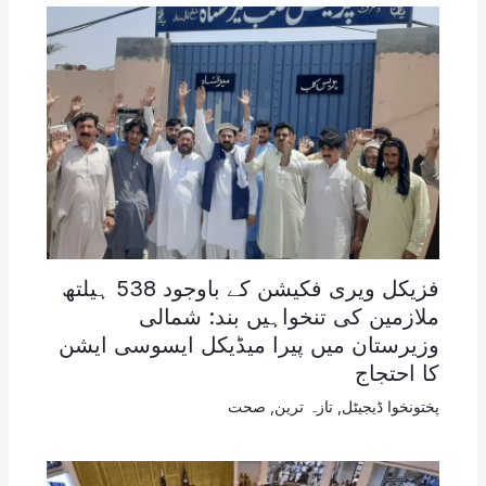
فزیکل ویری فکیشن کے باوجود 538 ہیلتھ
ملازمین کی تنخواہیں بند: شمالی
وزیرستان میں پیرا میڈیکل ایسوسی ایشن
کا احتجاج
پختونخوا ڈیجیٹل
,
تازہ ترین
,
صحت