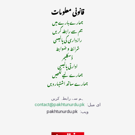
قانونی معلومات
ہمارے بارے میں
ہم سے رابطہ کریں
رازداری کی پالیسی
شرائط و ضوابط
ڈسکلیمر
ادارتی پالیسی
ہمارے لیے لکھیں
ہمارے ساتھ اشتہار دیں
ہم سے رابطہ کریں
ای میل:
contact@pakhtunurdu.pk
ویب:
pakhtunurdu.pk