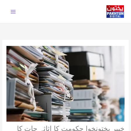
Ski
t
conten
خیبر پختونخوا حکومت کا اثاثہ جات کا