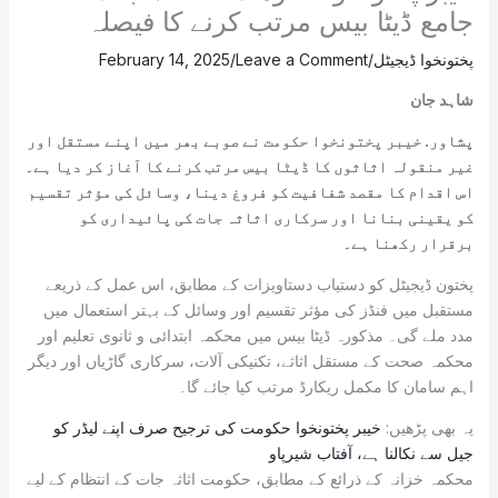
جامع ڈیٹا بیس مرتب کرنے کا فیصلہ
پختونخوا ڈیجیٹل
/
Leave a Comment
/
February 14, 2025
شاہد جان
پشاور. خیبر پختونخوا حکومت نے صوبے بھر میں اپنے مستقل اور
غیر منقولہ اثاثوں کا ڈیٹا بیس مرتب کرنے کا آغاز کر دیا ہے۔
اس اقدام کا مقصد شفافیت کو فروغ دینا، وسائل کی مؤثر تقسیم
کو یقینی بنانا اور سرکاری اثاثہ جات کی پائیداری کو
برقرار رکھنا ہے۔
پختون ڈیجیٹل کو دستیاب دستاویزات کے مطابق، اس عمل کے ذریعے
مستقبل میں فنڈز کی مؤثر تقسیم اور وسائل کے بہتر استعمال میں
مدد ملے گی۔ مذکورہ ڈیٹا بیس میں محکمہ ابتدائی و ثانوی تعلیم اور
محکمہ صحت کے مستقل اثاثے، تکنیکی آلات، سرکاری گاڑیاں اور دیگر
اہم سامان کا مکمل ریکارڈ مرتب کیا جائے گا۔
یہ بھی پڑھیں:
خیبر پختونخوا حکومت کی ترجیح صرف اپنے لیڈر کو
جیل سے نکالنا ہے، آفتاب شیرپاو
محکمہ خزانہ کے ذرائع کے مطابق، حکومت اثاثہ جات کے انتظام کے لیے