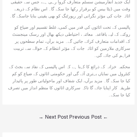
ایک جدید انفارمیشن سسٹم متعارف کروا رہی ہے، جس سے حقیقی
وقت میں ڈیٹا بیس کو برقرار رکھا جا سکے گا۔ اس نظام کے ذریعے
اثاثہ جات کی مؤثر نگرانی اور رپورٹنگ کو بھی یقینی بنایا جاسکے گا۔
پالیسی کے تحت اثاثوں کی قدر میں کمی، غلط تقسیم اور ضیاع کو
روکنے کے لیے باقاعدہ معائنہ، احتیاطی دیکھ بھال اور رسک مینجمنٹ
کے اقدامات متعارف کرائے جائیں گے۔ مزید برآں، تمام سطحوں پر
سرکاری ملازمین کو اثاثہ جات کے مؤثر انتظام کے حوالے سے تربیت
فراہم کی جائے گی۔
محکمہ خزانہ کے ذرائع کا کہنا ہے کہ اس پالیسی کے نفاذ سے بجٹ کے
کنٹرول میں نمایاں بہتری آئے گی اور حکومتی اثاثوں کے ضیاع کو کم
کیا جا سکے گا۔ مزید برآں، ایک شفاف اور ماحولیاتی طور پر پائیدار
طریقہ کار اپنایا جائے گا تاکہ سرکاری اثاثوں کا منظم انداز میں تصرف
کیا جا سکے۔
→
Next Post
Previous Post
←