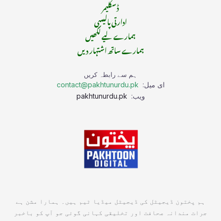
ڈسکلیمر
ادارتی پالیسی
ہمارے لیے لکھیں
ہمارے ساتھ اشتہار دیں
ہم سے رابطہ کریں
ای میل:
contact@pakhtunurdu.pk
ویب:
pakhtunurdu.pk
ہم پختون ڈیجیٹل کی ڈیجیٹل میڈیا ٹیم ہیں۔ ہمارا مشن ہے
جرات مندانہ صحافت اور تخلیقی کہانی گوئی جو آپ کو باخبر