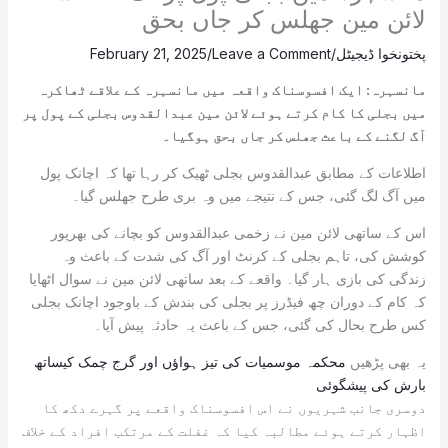
لائن مین جھلس کر جاں بحق
پختونخوا ڈیجیٹل
/
Leave a Comment
/
February 21, 2025
مانسہرہ: ایک افسوسناک واقعہ میں مانسہرہ کے علاقے ٹھاکرہ
میں بجلی کا کام کرتے ہوئے لائن مین عبدالقدوس بجلی کے پول پر
آگ لگنے کے باعث جھلس کر جاں بحق ہوگیا۔
اطلاعات کے مطابق عبدالقدوس بجلی ٹھیک کر رہا تھا کہ اچانک پول
میں آگ لگ گئی، جس کے نتیجے میں وہ بری طرح جھلس گیا۔
اس کے ساتھی لائن مین نے زخمی عبدالقدوس کو بچانے کی بھرپور
کوشش کی، تاہم بجلی کے کرنٹ اور آگ کی شدت کے باعث وہ
زندگی کی بازی ہار گیا۔ واقعے کے بعد ساتھی لائن مین نے سوال اٹھایا
کہ کام کے دوران چھ فیڈرز پر بجلی کی بندش کے باوجود اچانک بجلی
کس طرح بحال کی گئی، جس کے باعث یہ حادثہ پیش آیا۔
یہ بھی پڑھیں
محکمہ موسمیات کی تیز ہواؤں اور گرج چمک کیساتھ
بارش کی پیشگوئی
دوسری جانب شہریوں نے اس افسوسناک واقعے پر گہرے دکھ کا
اظہار کرتے ہوئے مطالبہ کیا کہ غفلت کے مرتکب افراد کے خلاف