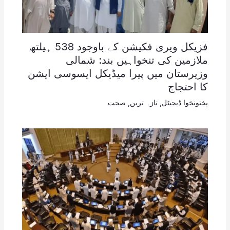
فزیکل ویری فکیشن کے باوجود 538 ہیلتھ
ملازمین کی تنخواہیں بند: شمالی
وزیرستان میں پیرا میڈیکل ایسوسی ایشن
کا احتجاج
پختونخوا ڈیجیٹل
,
تازہ ترین
,
صحت