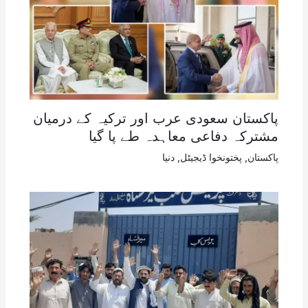
پاکستان سعودی عرب اور ترکیہ کے درمیان
مشترکہ دفاعی معاہدہ طے پا گیا
پاکستان
,
پختونخوا ڈیجیٹل
,
دنیا