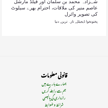
شہزادہ محمد بن سلمان اور فیلڈ مارشل
عاصم منیر کی ملاقات، احترام بھرے سیلوٹ
کی تصویر وائرل
پختونخوا ڈیجیٹل
,
تازہ ترین
,
دنیا
قانونی معلومات
ہمارے بارے میں
ہم سے رابطہ کریں
رازداری کی پالیسی
شرائط و ضوابط