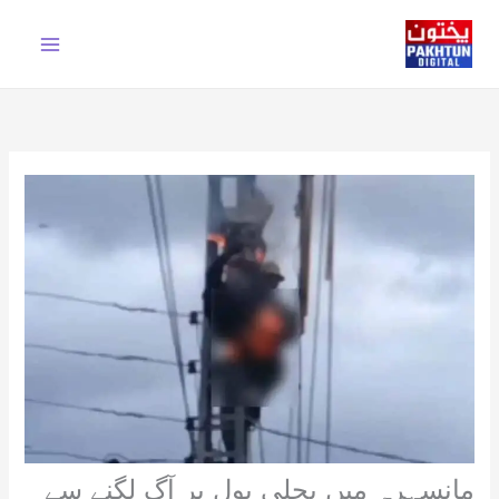
Ski
t
conten
مانسہرہ میں بجلی پول پر آگ لگنے سے