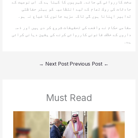
سخت کارروائی کی جائے۔ شہریوں کا کہنا ہے کہ اس نوعیت کے
حادثات کی روک تھام کے لیے انتظامیہ کو بہتر حفاظتی
تدابیر اپنانا ہوں گی تاکہ مزید جانوں کا ضیاع نہ ہو۔
مقامی حکام نے واقعے کی تحقیقات شروع کر دی ہیں اور ذمہ
داروں کے خلاف قانونی کارروائی کرنے کی یقین دہانی کرائی
ہے۔
→
Next Post
Previous Post
←
Must Read