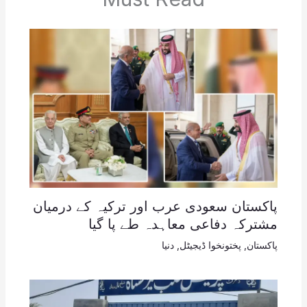
پاکستان سعودی عرب اور ترکیہ کے درمیان
مشترکہ دفاعی معاہدہ طے پا گیا
پاکستان
,
پختونخوا ڈیجیٹل
,
دنیا