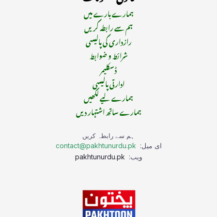
ہمارے بارے میں
ہم سے رابطہ کریں
رازداری کی پالیسی
شرائط و ضوابط
ڈسکلیمر
ادارتی پالیسی
ہمارے لیے لکھیں
ہمارے ساتھ اشتہار دیں
ہم سے رابطہ کریں
ای میل:
contact@pakhtunurdu.pk
ویب:
pakhtunurdu.pk