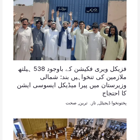
فزیکل ویری فکیشن کے باوجود 538 ہیلتھ
ملازمین کی تنخواہیں بند: شمالی
وزیرستان میں پیرا میڈیکل ایسوسی ایشن
کا احتجاج
پختونخوا ڈیجیٹل
,
تازہ ترین
,
صحت