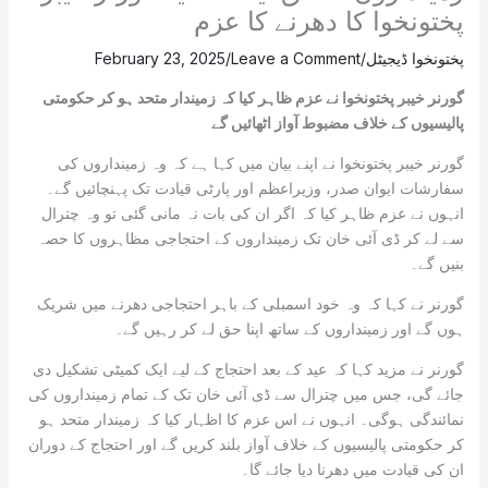
پختونخوا کا دھرنے کا عزم
پختونخوا ڈیجیٹل
/
Leave a Comment
/
February 23, 2025
گورنر خیبر پختونخوا نے عزم ظاہر کیا کہ زمیندار متحد ہو کر حکومتی
پالیسیوں کے خلاف مضبوط آواز اٹھائیں گے
گورنر خیبر پختونخوا نے اپنے بیان میں کہا ہے کہ وہ زمینداروں کی
سفارشات ایوان صدر، وزیراعظم اور پارٹی قیادت تک پہنچائیں گے۔
انہوں نے عزم ظاہر کیا کہ اگر ان کی بات نہ مانی گئی تو وہ چترال
سے لے کر ڈی آئی خان تک زمینداروں کے احتجاجی مظاہروں کا حصہ
بنیں گے۔
گورنر نے کہا کہ وہ خود اسمبلی کے باہر احتجاجی دھرنے میں شریک
ہوں گے اور زمینداروں کے ساتھ اپنا حق لے کر رہیں گے۔
گورنر نے مزید کہا کہ عید کے بعد احتجاج کے لیے ایک کمیٹی تشکیل دی
جائے گی، جس میں چترال سے ڈی آئی خان تک کے تمام زمینداروں کی
نمائندگی ہوگی۔ انہوں نے اس عزم کا اظہار کیا کہ زمیندار متحد ہو
کر حکومتی پالیسیوں کے خلاف آواز بلند کریں گے اور احتجاج کے دوران
ان کی قیادت میں دھرنا دیا جائے گا۔