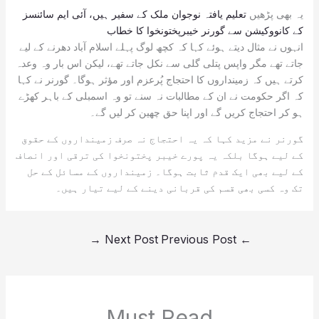
یہ بھی پڑھیں
تعلیم یافتہ نوجوان ملک کے سفیر ہیں، آئی ایم سائنسز
کے کانووکیشن سے گورنر خیبرپختونخوا کا خطاب
انہوں نے مثال دیتے ہوئے کہا کہ کچھ لوگ پہلے اسلام آباد دھرنے کے لیے
جاتے تھے مگر واپس پتلی گلی سے نکل جاتے تھے، لیکن اس بار وہ وعدہ
کرتے ہیں کہ زمینداروں کا احتجاج پُرعزم اور مؤثر ہوگا۔ گورنر نے کہا
کہ اگر حکومت نے ان کے مطالبات نہ سنے تو وہ اسمبلی کے باہر کھڑے
ہو کر احتجاج کریں گے اور اپنا حق چھین کر لیں گے۔
گورنر نے مزید کہا کہ یہ احتجاج نہ صرف زمینداروں کے حقوق
کے لیے ہوگا بلکہ یہ پورے خیبر پختونخوا کی ترقی اور انصاف
کے لیے بھی ایک قدم ثابت ہوگا۔ زمینداروں کے مسائل کے حل
تک وہ کسی بھی قسم کی قربانی دینے کے لیے تیار ہیں۔
→
Next Post
Previous Post
←
Must Read