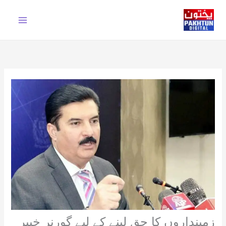
Ski
t
conten
زمینداروں کا حق لینے کے لیے گورنر خیبر