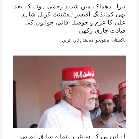
تیراہ دھماکے میں شدید زخمی ہونے کے بعد
بھی کمانڈنگ آفیسر لیفٹیننٹ کرنل شاہد
علی کا عزم و حوصلہ قائم، جوانوں کی
قیادت جاری رکھی
پاکستان
,
پختونخوا ڈیجیٹل
,
تازہ ترین
اے این پی کے سینئر رہنما و سابق ایم پی