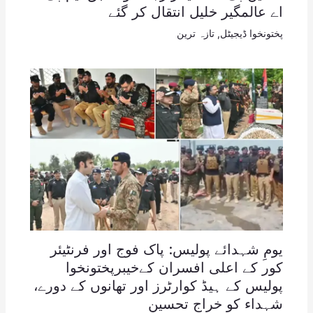
اے عالمگیر خلیل انتقال کر گئے
پختونخوا ڈیجیٹل
,
تازہ ترین
یومِ شہدائے پولیس: پاک فوج اور فرنٹیئر
کور کے اعلی افسران کےخیبرپختونخوا
پولیس کے ہیڈ کوارٹرز اور تھانوں کے دورے،
شہداء کو خراجِ تحسین