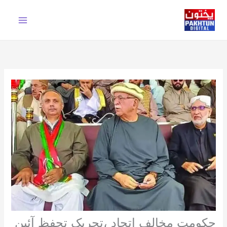
Ski
t
conten
حکومت مخالف اتحاد ،تحریک تحفظ آئین