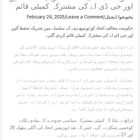
اور جی ڈی اے کی مشترکہ کمیٹی قائم
پختونخوا ڈیجیٹل
/
Leave a Comment
/
February 24, 2025
حکومت مخالف اتحاد کو توسیع دینے کے سلسلے میں تحریک تحفظ آئین
اور جی ڈی اے کی مشترکہ کمیٹی قائم کردی گئی۔
ذرائع کے مطابق حکومت کے خلاف گرینڈ اپوزیشن الائنس کو
توسیع دینے کے معاملے میں پیش رفت ہوئی ہے، جس کے مطابق
تحریک تحفظ آئین پاکستان اور گرینڈ ڈیموکریٹک الائنس کی
مشترکہ کمیٹی تشکیل دے دی گئی ۔
مشترکہ کمیٹی میں جی ڈی اے سے ڈاکٹر صفدر عباسی، سردار
رحیم، زین شاہ اور حسنین مرزا جبکہ تحریک تحفظ آئین
پاکستان سے سلمان اکرم راجا، صاحبزادہ حامد رضا، ناصر
شیرازی، حلیم عادل شیخ، ساجد ترین اور اخونزادہ حسین
یوسفزئی کو نامزد کیا گیا ہے۔
ذرائع نے بتایا کہ کمیٹی مشترکہ سیاسی جدوجہد کے بنیادی نکات
کوحتمی شکل دے گی، جس کے بعد اپوزیشن اتحاد کی اگلی بیٹھک 26
اور 27 فروری کو اسلام آباد میں ہوگی۔