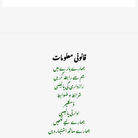
قانونی معلومات
ہمارے بارے میں
ہم سے رابطہ کریں
رازداری کی پالیسی
شرائط و ضوابط
ڈسکلیمر
ادارتی پالیسی
ہمارے لیے لکھیں
ہمارے ساتھ اشتہار دیں