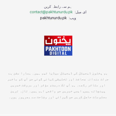
ہم سے رابطہ کریں
ای میل:
contact@pakhtunurdu.pk
ویب:
pakhtunurdu.pk
ہم پختون ڈیجیٹل کی ڈیجیٹل میڈیا ٹیم ہیں۔ ہمارا مشن ہے
جرات مندانہ صحافت اور تخلیقی کہانی گوئی جو آپ کو باخبر
اور متاثر رکھے۔ ہم آپ تک درست، مؤثر اور بروقت خبریں
پہنچاتے ہیں, ایسی خبریں جو واقعی اہم ہیں۔ تازہ ترین
معلومات حاصل کریں جو گہرائی اور وضاحت سے بھرپور ہوں۔