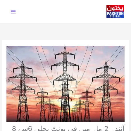
Ski
t
conten
آئندہ 2 ماہ میں فی یونٹ بجلی 6سے 8