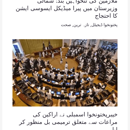
ملازمین کی تنخواہیں بند: شمالی
وزیرستان میں پیرا میڈیکل ایسوسی ایشن
کا احتجاج
پختونخوا ڈیجیٹل
,
تازہ ترین
,
صحت
خیبرپختونخوا اسمبلی نے اراکین کی
مراعات سے متعلق ترمیمی بل منظور کر
لیا