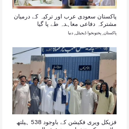
پاکستان سعودی عرب اور ترکیہ کے درمیان
مشترکہ دفاعی معاہدہ طے پا گیا
پاکستان
,
پختونخوا ڈیجیٹل
,
دنیا
فزیکل ویری فکیشن کے باوجود 538 ہیلتھ