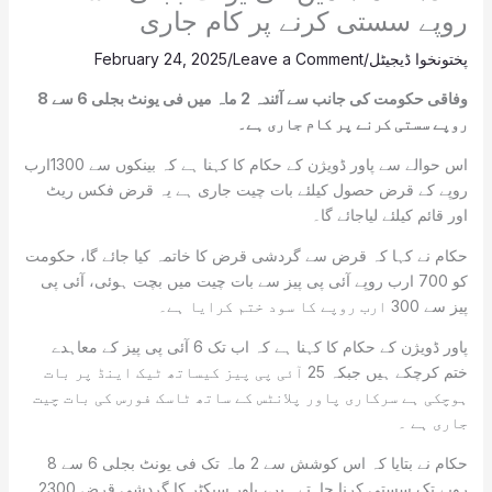
روپے سستی کرنے پر کام جاری
پختونخوا ڈیجیٹل
/
Leave a Comment
/
February 24, 2025
وفاقی حکومت کی جانب سے آئندہ 2 ماہ میں فی یونٹ بجلی 6 سے 8
روپے سستی کرنے پر کام جاری ہے۔
اس حوالے سے پاور ڈویژن کے حکام کا کہنا ہے کہ بینکوں سے 1300ارب
روپے کے قرض حصول کیلئے بات چیت جاری ہے یہ قرض فکس ریٹ
اور قائم کیلئے لیاجائے گا۔
حکام نے کہا کہ قرض سے گردشی قرض کا خاتمہ کیا جائے گا، حکومت
کو 700 ارب روپے آئی پی پیز سے بات چیت میں بچت ہوئی، آئی پی
پیز سے 300 ارب روپے کا سود ختم کرایا ہے۔
پاور ڈویژن کے حکام کا کہنا ہے کہ اب تک 6 آئی پی پیز کے معاہدے
ختم کرچکے ہیں جبکہ 25 آئی پی پیز کیساتھ ٹیک اینڈ پر بات
ہوچکی ہے سرکاری پاور پلانٹس کے ساتھ ٹاسک فورس کی بات چیت
جاری ہے ۔
حکام نے بتایا کہ اس کوشش سے 2 ماہ تک فی یونٹ بجلی 6 سے 8
روپے تک سستی کرنا چاہتے ہیں، پاور سیکٹر کا گردشی قرض 2300