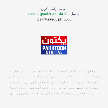
ہم سے رابطہ کریں
ای میل:
contact@pakhtunurdu.pk
ویب:
pakhtunurdu.pk
ہم پختون ڈیجیٹل کی ڈیجیٹل میڈیا ٹیم ہیں۔ ہمارا مشن ہے
جرات مندانہ صحافت اور تخلیقی کہانی گوئی جو آپ کو باخبر
اور متاثر رکھے۔ ہم آپ تک درست، مؤثر اور بروقت خبریں
پہنچاتے ہیں, ایسی خبریں جو واقعی اہم ہیں۔ تازہ ترین
معلومات حاصل کریں جو گہرائی اور وضاحت سے بھرپور ہوں۔