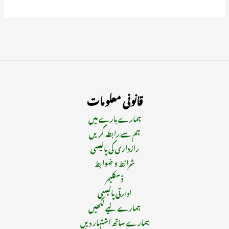
قانونی معلومات
ہمارے بارے میں
ہم سے رابطہ کریں
رازداری کی پالیسی
شرائط و ضوابط
ڈسکلیمر
ادارتی پالیسی
ہمارے لیے لکھیں
ہمارے ساتھ اشتہار دیں