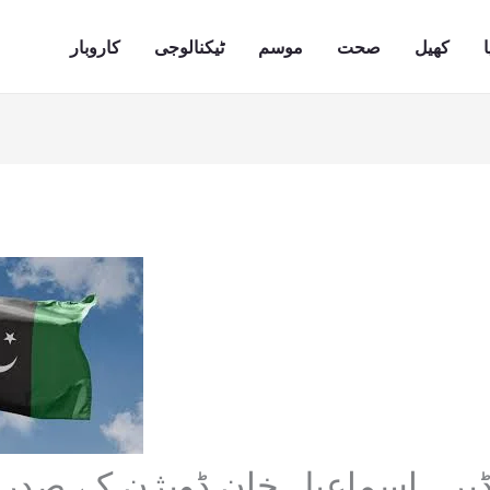
ا
کھیل
صحت
موسم
ٹیکنالوجی
کاروبار
 ڈیرہ اسماعیل خان ڈویژن کے صدر