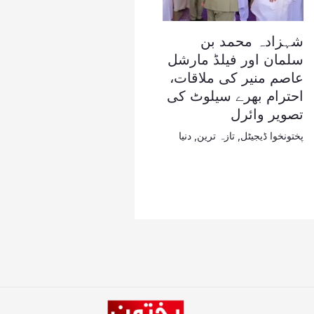
شہزادہ محمد بن
سلمان اور فیلڈ مارشل
عاصم منیر کی ملاقات،
احترام بھرے سیلوٹ کی
تصویر وائرل
پختونخوا ڈیجیٹل
,
تازہ ترین
,
دنیا