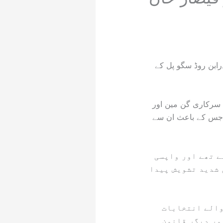
رابن روڈ سگو پل کے
ں سرکاری گن مین اور
ے، جس کے باعث ان سے
ے تھے اور واپسی
 شدید تشویش پیدا
والے انتخابات
ور دیگر قانون