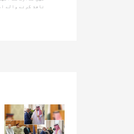
نافذ کرنے والے اد