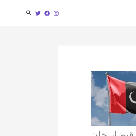
Search
 قیضار خان