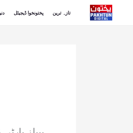
Ski
t
تازہ ترین
پختونخوا ڈیجیٹل
دنی
conten
پیپلز پارٹی