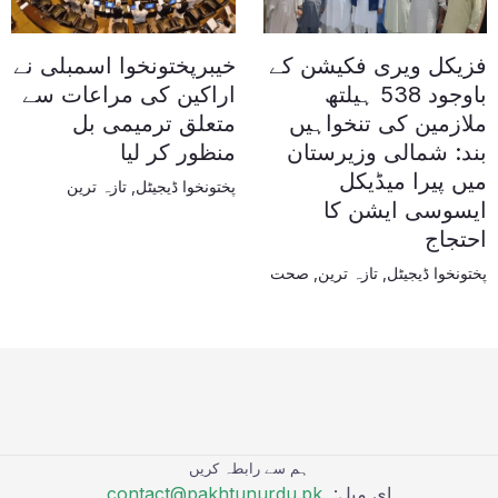
فزیکل ویری فکیشن کے
خیبرپختونخوا اسمبلی نے
باوجود 538 ہیلتھ
اراکین کی مراعات سے
ملازمین کی تنخواہیں
متعلق ترمیمی بل
بند: شمالی وزیرستان
منظور کر لیا
میں پیرا میڈیکل
پختونخوا ڈیجیٹل
,
تازہ ترین
ایسوسی ایشن کا
احتجاج
پختونخوا ڈیجیٹل
,
تازہ ترین
,
صحت
ہم سے رابطہ کریں
ای میل:
contact@pakhtunurdu.pk