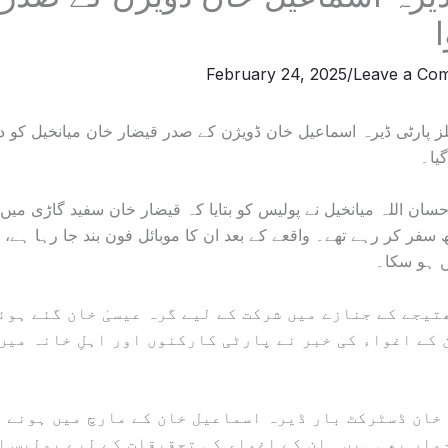
February 24, 2025
/
Leave a Co
لز پارٹی ڈیرہ اسماعیل خان ڈویژن کے صدر قیضار خان میانخیل کو د
یا۔
سان اللہ میانخیل نے پولیس کو بتایا کہ قیضار خان سفید گاڑی می
ھ سفر کر رہے تھے۔ واقعے کے بعد ان کا موبائل فون بند جا رہا ہ
ں ہو سکا۔
تیجے کے جنازے میں شرکت کے لیے گرہ عیسیٰ خان گئے ہوئ
 کے اغواء کی خبر نے پارٹی کارکنوں اور اہلِ خانہ میں
خان ڈسٹرکٹ بار ڈیرہ اسماعیل خان کے مارچ میں ہونے 
وار بھی ہیں۔ ان کے اغواء کی تحقیقات کے لیے پولیس ا