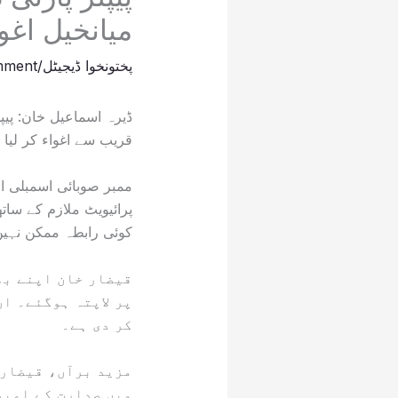
میانخیل اغوا
پختونخوا ڈیجیٹل
/
mment
ڈیرہ اسماعیل خان: پیپ
قریب سے اغواء کر لیا گ
ممبر صوبائی اسمبلی اح
پرائیویٹ ملازم کے سات
کوئی رابطہ ممکن نہی
قیضار خان اپنے بھ
پر لاپتہ ہوگئے۔ ان
کر دی ہے۔
مزید برآں، قیضار 
میں صدارت کے امید