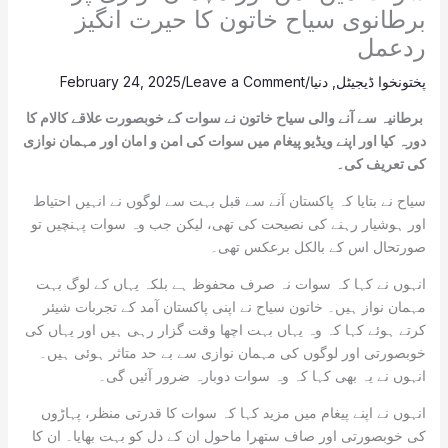
برطانوی سیاح خاتون کا حیرت انگیز
ردعمل
پختونخوا ڈیجیٹل
,
دنیا
/
Leave a Comment
/
February 24, 2025
برطانیہ سے آنے والی سیاح خاتون نے سوات کے خوبصورت علاقے کالام کا
دورہ کیا اور اپنے ویڈیو پیغام میں سوات کی امن و امان اور مہمان نوازی
کی تعریف کی۔
سیاح نے بتایا کہ پاکستان آنے سے قبل بہت سے لوگوں نے انہیں احتیاط
اور ہوشیار رہنے کی نصیحت کی تھی، لیکن جب وہ سوات پہنچیں تو
صورتحال اس کے بالکل برعکس تھی۔
انہوں نے کہا کہ سوات نہ صرف محفوظ ہے بلکہ یہاں کے لوگ بہت
مہمان نواز ہیں۔ خاتون سیاح نے اپنی پاکستان آمد کے تجربات شیئر
کرتے ہوئے کہا کہ وہ یہاں بہت اچھا وقت گزار رہی ہیں اور یہاں کی
خوبصورتی اور لوگوں کی مہمان نوازی سے بے حد متاثر ہوئی ہیں۔
انہوں نے یہ بھی کہا کہ وہ سوات دوبارہ ضرور آئیں گی۔
انہوں نے اپنے پیغام میں مزید کہا کہ سوات کا قدرتی منظر، پہاڑوں
کی خوبصورتی اور صاف ستھرا ماحول ان کے دل کو بہت بھایا۔ ان کا