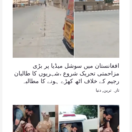
افغانستان میں سوشل میڈیا پر بڑی
مزاحمتی تحریک شروع ،شہریوں کا طالبان
رجیم کے خلاف اٹھ کھڑے ہونے کا مطالبہ
تازہ ترین
,
دنیا