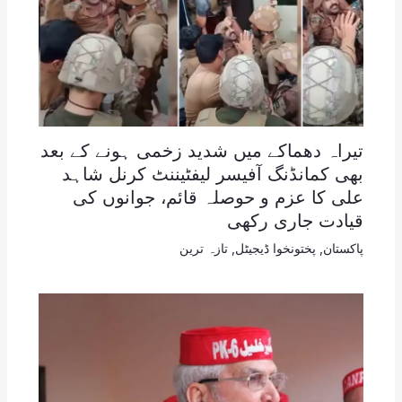
تیراہ دھماکے میں شدید زخمی ہونے کے بعد
بھی کمانڈنگ آفیسر لیفٹیننٹ کرنل شاہد
علی کا عزم و حوصلہ قائم، جوانوں کی
قیادت جاری رکھی
پاکستان
,
پختونخوا ڈیجیٹل
,
تازہ ترین