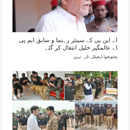
اے این پی کے سینئر رہنما و سابق ایم پی
اے عالمگیر خلیل انتقال کر گئے
پختونخوا ڈیجیٹل
,
تازہ ترین