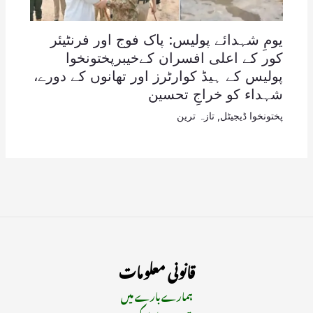
یومِ شہدائے پولیس: پاک فوج اور فرنٹیئر
کور کے اعلی افسران کےخیبرپختونخوا
پولیس کے ہیڈ کوارٹرز اور تھانوں کے دورے،
شہداء کو خراجِ تحسین
پختونخوا ڈیجیٹل
,
تازہ ترین
قانونی معلومات
ہمارے بارے میں