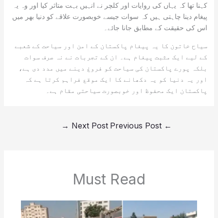
کہنا تھا کہ یہاں کی روایات اور کلچر نے انہیں بہت متاثر کیا اور وہ یہ
پیغام دینا چاہتی ہیں کہ سوات جیسے خوبصورت علاقے کو دنیا بھر میں
اس کی حقیقت کے مطابق جانا جائے۔
سیاح خاتون کا یہ پیغام پاکستان کے امن اور سیاحت کے شعبے
کے لیے ایک مثبت پیغام ہے۔ ان کے تجربات نے نہ صرف سوات
بلکہ پورے پاکستان کی سیاحت کو فروغ دینے میں مدد دی ہے،
اور یہ دنیا کو یہ دکھانے کا ایک موقع فراہم کرتا ہے کہ
پاکستان ایک محفوظ اور خوبصورت سیاحتی مقام ہے۔
→
Next Post
Previous Post
←
Must Read