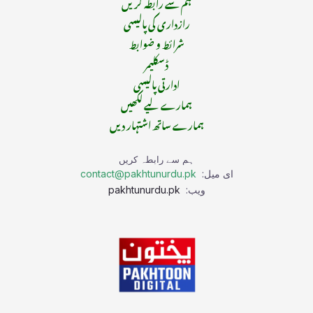
ہم سے رابطہ کریں
رازداری کی پالیسی
شرائط و ضوابط
ڈسکلیمر
ادارتی پالیسی
ہمارے لیے لکھیں
ہمارے ساتھ اشتہار دیں
ہم سے رابطہ کریں
ای میل:
contact@pakhtunurdu.pk
ویب:
pakhtunurdu.pk