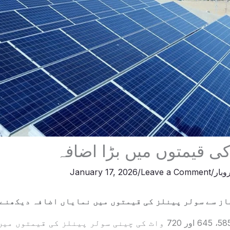
کی قیمتوں میں بڑا اضافہ
وبار
/
Leave a Comment
/
January 17, 2026
مقامی مارکیٹوں میں 585، 645 اور 720 واٹ کی چینی سولر پینلز کی قی