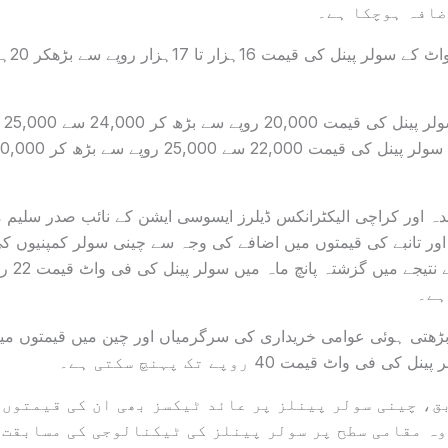
ضافہ ہوچکا ہے۔
اسی 
نندہ اور کراچی الیکٹرانکس ڈیلرز ایسوسی ایشن کے نائب صدر سلیم 
ور تانبے کی قیمتوں میں اضافے کی وجہ سے چینی سولر کمپنیوں کی
ہے۔
کہ بڑھتی ہوئی عوامی خریداری کی سرگرمیاں اور چین میں قیمتوں م
فی واٹ قیمت 40 روپے تک پہنچ سکتی ہے۔
ق، چینی سولر پینلز پر عائد ٹیکسز بھی ان کی قیمتوں 
اوہ مقامی سطح پر سولر پینلز کی ٹیکنالوجی کی مسابقت 