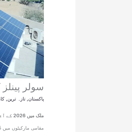
سولر پینلز 
پاکستان
,
تازہ ترین
,
کار
ملک میں 2026 کے آغاز سے سولر پینلز کی قیمتوں میں نمایاں اضافہ دیکھنے کو ملا ہے۔