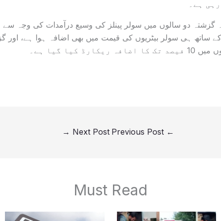
رہی ہے۔
 کہ گزشتہ دو سالوں میں سولر پینلز کی وسیع درآمدات کی وجہ سے 
ے ساتھ ہی سولر بیٹریوں کی قیمت میں بھی اضافہ ہوا ہے، اور گز
کارڈ کیا گیا ہے۔
→
Next Post
Previous Post
←
Must Read