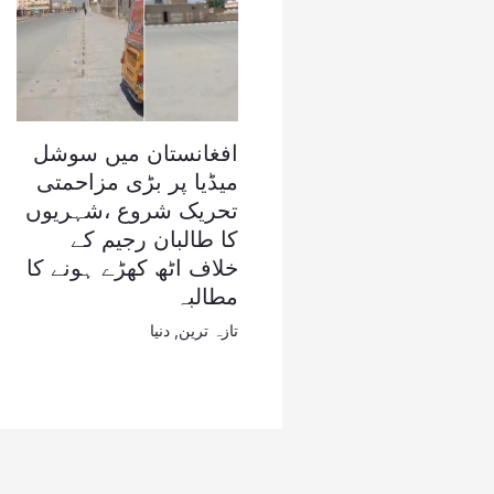
افغانستان میں سوشل
میڈیا پر بڑی مزاحمتی
تحریک شروع ،شہریوں
کا طالبان رجیم کے
خلاف اٹھ کھڑے ہونے کا
مطالبہ
تازہ ترین
,
دنیا