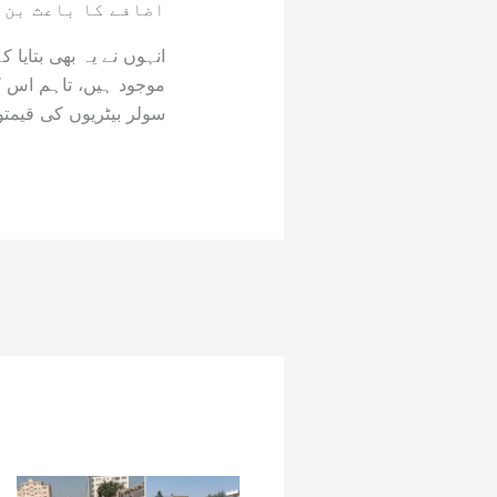
اضافے کا باعث بن 
انہوں نے یہ بھی بتایا
موجود ہیں، تاہم اس ک
سولر بیٹریوں کی قیمتوں میں 10 فیصد تک کا اضافہ ری