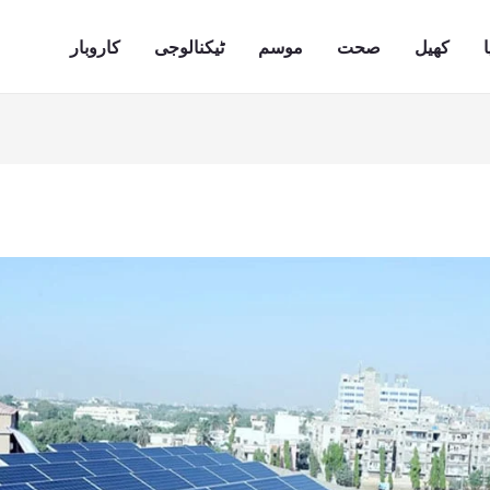
ا
کھیل
صحت
موسم
ٹیکنالوجی
کاروبار