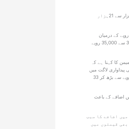
جسکے نتیجے میں 585واٹ کے سولر پینل کی قیمت 16ہزار تا 17ہزار روپے سے بڑھکر 20ہزار سے 21ہزار
طرح 645 واٹ سولر پینل کی قیمت 20,000 روپے سے بڑھ کر 24,000 سے 25,000 روپے کے درمیان
ہوگئی جبکہ 720 واٹ سولر پینل کی قیمت 22,000 سے 25,000 روپے سے بڑھ کر 30,000 سے 35,000 روپے
میمن کا کہنا ہے کہ
 پیداواری لاگت میں
اضافہ ہوا ہے۔ اس کے نتیجے میں گزشتہ پانچ ماہ میں سولر پینل کی فی واٹ قیمت 22 روپے سے بڑھ کر 33
یں اضافے کے باعث
میں اضافے کا سبب
بھی قیمتوں میں