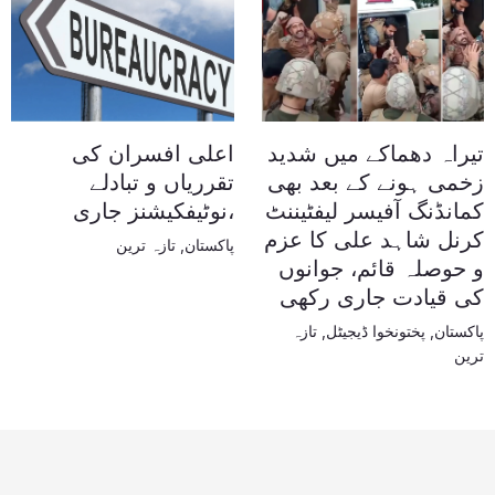
تیراہ دھماکے میں شدید
اعلی افسران کی
زخمی ہونے کے بعد بھی
تقرریاں و تبادلے
کمانڈنگ آفیسر لیفٹیننٹ
،نوٹیفکیشنز جاری
کرنل شاہد علی کا عزم
پاکستان
,
تازہ ترین
و حوصلہ قائم، جوانوں
کی قیادت جاری رکھی
پاکستان
,
پختونخوا ڈیجیٹل
,
تازہ
ترین