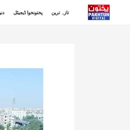
Ski
t
تازہ ترین
پختونخوا ڈیجیٹل
دنی
conten