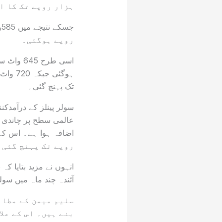
ہزار روپے تک کا ا
روپے ہوگئی۔
تک پہنچ گئی۔
سولر پینلز کے درآمدک
عالمی سطح پر چاندی ا
روپے تک پہنچ گئی 
انہوں نے مزید بتایا 
آئندہ چند ماہ میں سولر پینل کی 
سلیم میمن کے مطاب
بنے ہیں۔ اس کے عل