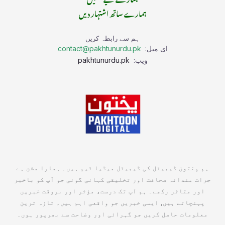
ہمارے ساتھ اشتہار دیں
ہم سے رابطہ کریں
ای میل:
contact@pakhtunurdu.pk
ویب:
pakhtunurdu.pk
ہم پختون ڈیجیٹل کی ڈیجیٹل میڈیا ٹیم ہیں۔ ہمارا مشن ہے
جرات مندانہ صحافت اور تخلیقی کہانی گوئی جو آپ کو باخبر
اور متاثر رکھے۔ ہم آپ تک درست، مؤثر اور بروقت خبریں
پہنچاتے ہیں, ایسی خبریں جو واقعی اہم ہیں۔ تازہ ترین
معلومات حاصل کریں جو گہرائی اور وضاحت سے بھرپور ہوں۔