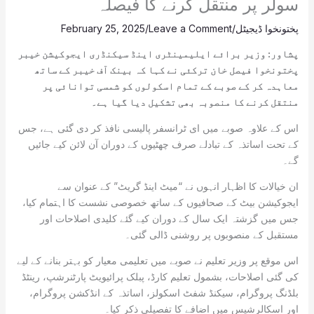
سولر پر منتقل کرنے کا فیصلہ
پختونخوا ڈیجیٹل
/
Leave a Comment
/
February 25, 2025
پشاور: وزیر برائے ایلیمینٹری اینڈ سیکنڈری ایجوکیشن خیبر
پختونخوا فیصل خان ترکئی نے کہا کہ بینک آف خیبر کے ساتھ
معاہدہ کر کے صوبے کے تمام اسکولوں کو شمسی توانائی پر
منتقل کرنے کا منصوبہ بھی تشکیل دیا گیا ہے۔
اس کے علاوہ صوبے میں ای ٹرانسفر پالیسی نافذ کر دی گئی ہے، جس
کے تحت اساتذہ کے تبادلے صرف چھٹیوں کے دوران آن لائن کیے جائیں
گے۔
ان خیالات کا اظہار انہوں نے “میٹ اینڈ گریٹ” کے عنوان سے
ایجوکیشن بیٹ کے صحافیوں کے ساتھ خصوصی نشست کا اہتمام کیا،
جس میں گزشتہ ایک سال کے دوران کیے گئے کلیدی اصلاحات اور
مستقبل کے منصوبوں پر روشنی ڈالی گئی۔
اس موقع پر وزیر تعلیم نے صوبے میں تعلیمی معیار کو بہتر بنانے کے لیے
کی گئی اصلاحات، بشمول تعلیم کارڈ، پبلک پرائیویٹ پارٹنرشپ، رینٹڈ
بلڈنگ پروگرام، سیکنڈ شفٹ اسکولز، اساتذہ کے انڈکشن پروگرام،
اور اسکالرشپس میں اضافے کا تفصیلی ذکر کیا۔