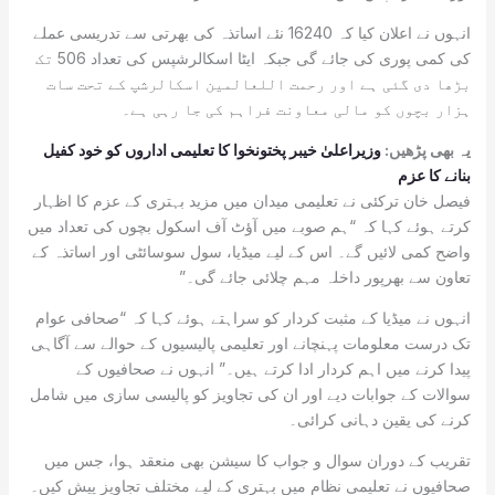
انہوں نے اعلان کیا کہ 16240 نئے اساتذہ کی بھرتی سے تدریسی عملے
کی کمی پوری کی جائے گی جبکہ ایٹا اسکالرشپس کی تعداد 506 تک
بڑھا دی گئی ہے اور رحمت اللعالمین اسکالرشپ کے تحت سات
ہزار بچوں کو مالی معاونت فراہم کی جا رہی ہے۔
یہ بھی پڑھیں:
وزیراعلیٰ خیبر پختونخوا کا تعلیمی اداروں کو خود کفیل
بنانے کا عزم
فیصل خان ترکئی نے تعلیمی میدان میں مزید بہتری کے عزم کا اظہار
کرتے ہوئے کہا کہ “ہم صوبے میں آؤٹ آف اسکول بچوں کی تعداد میں
واضح کمی لائیں گے۔ اس کے لیے میڈیا، سول سوسائٹی اور اساتذہ کے
تعاون سے بھرپور داخلہ مہم چلائی جائے گی۔”
انہوں نے میڈیا کے مثبت کردار کو سراہتے ہوئے کہا کہ “صحافی عوام
تک درست معلومات پہنچانے اور تعلیمی پالیسیوں کے حوالے سے آگاہی
پیدا کرنے میں اہم کردار ادا کرتے ہیں۔” انہوں نے صحافیوں کے
سوالات کے جوابات دیے اور ان کی تجاویز کو پالیسی سازی میں شامل
کرنے کی یقین دہانی کرائی۔
تقریب کے دوران سوال و جواب کا سیشن بھی منعقد ہوا، جس میں
صحافیوں نے تعلیمی نظام میں بہتری کے لیے مختلف تجاویز پیش کیں۔