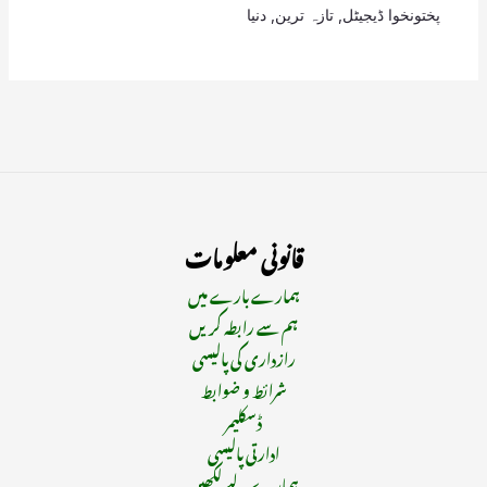
پختونخوا ڈیجیٹل
,
تازہ ترین
,
دنیا
قانونی معلومات
ہمارے بارے میں
ہم سے رابطہ کریں
رازداری کی پالیسی
شرائط و ضوابط
ڈسکلیمر
ادارتی پالیسی
ہمارے لیے لکھیں