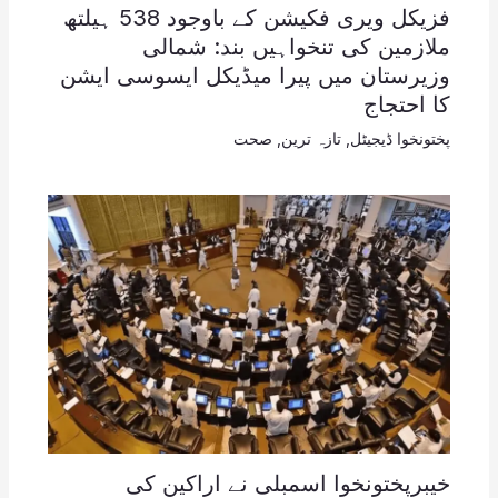
فزیکل ویری فکیشن کے باوجود 538 ہیلتھ
ملازمین کی تنخواہیں بند: شمالی
وزیرستان میں پیرا میڈیکل ایسوسی ایشن
کا احتجاج
پختونخوا ڈیجیٹل
,
تازہ ترین
,
صحت
خیبرپختونخوا اسمبلی نے اراکین کی