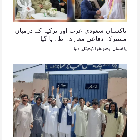
پاکستان سعودی عرب اور ترکیہ کے درمیان
مشترکہ دفاعی معاہدہ طے پا گیا
پاکستان
,
پختونخوا ڈیجیٹل
,
دنیا