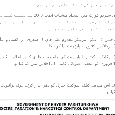
وم علی خان کی خدمات حاصل کر لی ہیں۔
بیرسٹر مخدوم علی خان سپریم کورٹ میں انسداد 
ں گے۔ اس حوالے سے ایکسائز ، ٹیکسیشن اینڈ نارکاٹکس
عدہ اعلامیہ بھی جاری کر دیا ہے۔
5 لاکھ روپے فیس کے علاوہ بیرسٹر مخدوم علی خان کے سفری ، رہائشی و د
 نارکاٹکس کنڑول ڈیپارٹمنٹ ادا کرے گا۔
ڈ نارکاٹکس کنڑول ڈیپارٹمنٹ کی جانب سے جاری کردہ اعلامیہ کے م
ے اس مقدمے کیلئے ایڈوکیٹ جنرل کو نظر انداز کرتے ہوئے پرائیوی
ا تھا۔