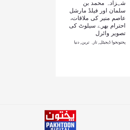
شہزادہ محمد بن
سلمان اور فیلڈ مارشل
عاصم منیر کی ملاقات،
احترام بھرے سیلوٹ کی
تصویر وائرل
پختونخوا ڈیجیٹل
,
تازہ ترین
,
دنیا