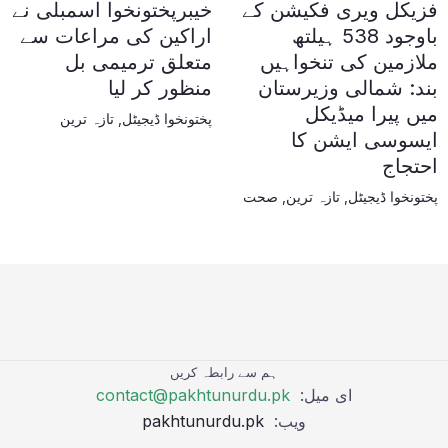
فزیکل ویری فکیشن کے
خیبرپختونخوا اسمبلی نے
باوجود 538 ہیلتھ
اراکین کی مراعات سے
ملازمین کی تنخواہیں
متعلق ترمیمی بل
بند: شمالی وزیرستان
منظور کر لیا
میں پیرا میڈیکل
پختونخوا ڈیجیٹل
,
تازہ ترین
ایسوسی ایشن کا
احتجاج
پختونخوا ڈیجیٹل
,
تازہ ترین
,
صحت
ہم سے رابطہ کریں
ای میل:
contact@pakhtunurdu.pk
ویب:
pakhtunurdu.pk