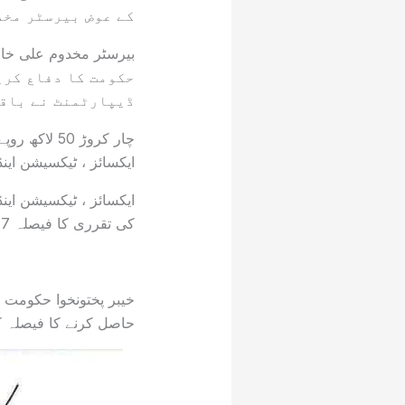
کے عوض بیرسٹر مخد
حکومت کا دفاع کری
ڈیپارٹمنٹ نے باقا
چار کروڑ 0
ایکسائز ، ٹیکسیشن اینڈ
ایکسائز ، ٹیکسیشن این
کی تقرری کا فیصلہ 17 فروری کو منعقدہ صوبائی کابینہ کے اجلاس میں کیا گیا تھا۔
خیبر پختونخوا حکومت ن
حاصل کرنے کا فیصلہ کی