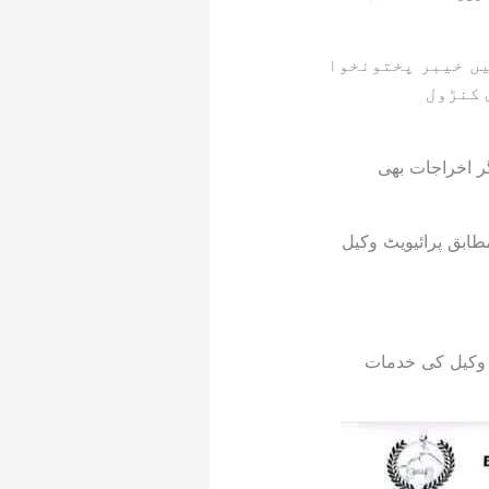
منشیات ایکٹ 2019 سے متعلق کیس میں خیبر پختونخوا
 کنڑول
یگر اخراجات بھی
طابق پرائیویٹ وکیل
ٹ وکیل کی خدمات