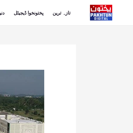
Ski
t
تازہ ترین
پختونخوا ڈیجیٹل
دنی
conten