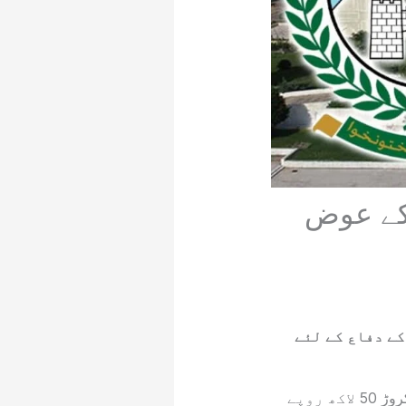
 کے عوض
ے دفاع کے لئے
تفصیلات کے مطابق صوبائی کابینہ کے فیصلے کی روشنی میں خیبر پختونخوا حکومت نے 4 کروڑ 50 لاکھ روپے