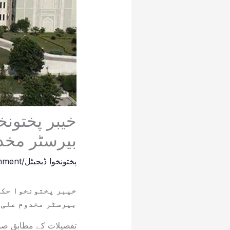
خیبر پختون
بیرسٹر مخد
پختونخوا ڈیجیٹل
/
mment
خیبر پختونخوا حکو
بیرسٹر مخدوم علی 