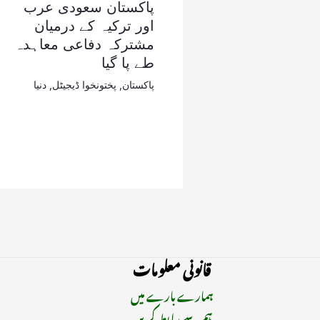
پاکستان سعودی عرب
اور ترکیہ کے درمیان
مشترکہ دفاعی معاہدہ
طے پا گیا
پاکستان
,
پختونخوا ڈیجیٹل
,
دنیا
قانونی معلومات
ہمارے بارے میں
ہم سے رابطہ کریں