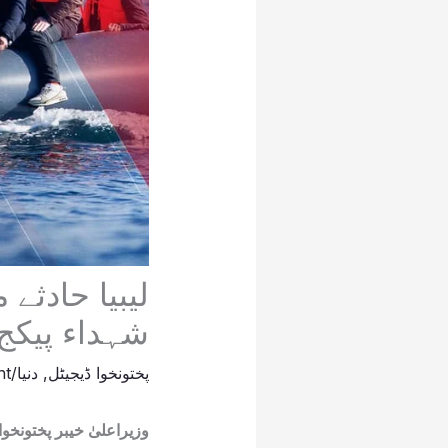
لیبیا حادثے
شہداء پیکج 
پختونخوا ڈیجیٹل
,
دنیا
/
nt
وزیراعلیٰ خیبر پختونخو