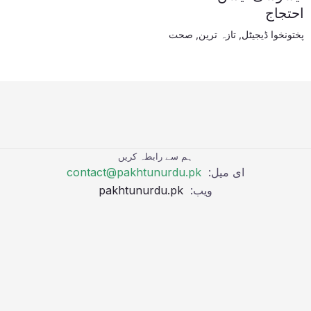
احتجاج
پختونخوا ڈیجیٹل
,
تازہ ترین
,
صحت
ہم سے رابطہ کریں
ای میل:
contact@pakhtunurdu.pk
ویب:
pakhtunurdu.pk