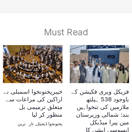
Must Read
فزیکل ویری فکیشن کے
خیبرپختونخوا اسمبلی نے
باوجود 538 ہیلتھ
اراکین کی مراعات سے
ملازمین کی تنخواہیں
متعلق ترمیمی بل
بند: شمالی وزیرستان
منظور کر لیا
میں پیرا میڈیکل
پختونخوا ڈیجیٹل
,
تازہ ترین
ایسوسی ایشن کا