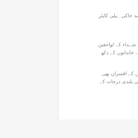
 خاکی ہیلی کاپٹر
شہداء کے لواحقین
ے خاندانوں کے دکھ
 ریسکیو 1122 اور سول ایوی ایشن کے افسران بھی
ی بلندی درجات کے