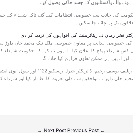
ہونے والے پاکستانیوں کے جسد خاکی وصول کیے۔
کومت کی جانب سے خصوصی انتظامات کیے گئے تاکہ شہداء کے جسد
علاقوں تک پہنچائے جا سکیں۔
ٹر فخر زمان نے ریٹائرمنٹ کی افواہوں کی تردید کر دی
وا کی خصوصی ہدایت پر معاون خصوصی ملک نیک محمد خان داوڑ نے 
ھ روپے فی کس شہداء پیکج کا اعلان کیا۔ انہوں نے کہا کہ حکومت شہداء ک
اور انہیں ہر ممکن تعاون فراہم کیا جائے گا۔
اس موقع پر سیکرٹری ریلیف یوسف رحیم، ڈائریکٹر جنرل
مد خان داوڑ نے لواحقین سے دلی تعزیت کا اظہار کیا اور شہداء ک
→
Next Post
Previous Post
←