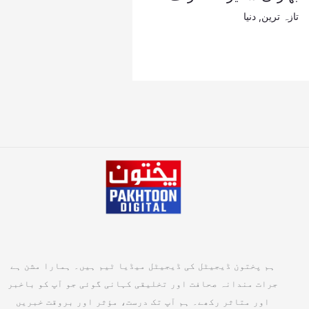
تازہ ترین
,
دنیا
ہم پختون ڈیجیٹل کی ڈیجیٹل میڈیا ٹیم ہیں۔ ہمارا مشن ہے
جرات مندانہ صحافت اور تخلیقی کہانی گوئی جو آپ کو باخبر
اور متاثر رکھے۔ ہم آپ تک درست، مؤثر اور بروقت خبریں