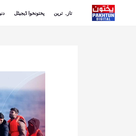
Ski
t
تازہ ترین
پختونخوا ڈیجیٹل
دنی
conten