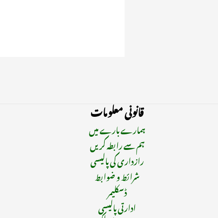
قانونی معلومات
ہمارے بارے میں
ہم سے رابطہ کریں
رازداری کی پالیسی
شرائط و ضوابط
ڈسکلیمر
ادارتی پالیسی