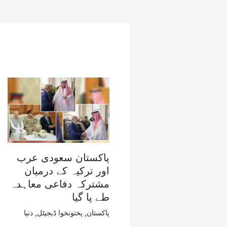
پاکستان سعودی عرب
اور ترکیہ کے درمیان
مشترکہ دفاعی معاہدہ
طے پا گیا
پاکستان
,
پختونخوا ڈیجیٹل
,
دنیا