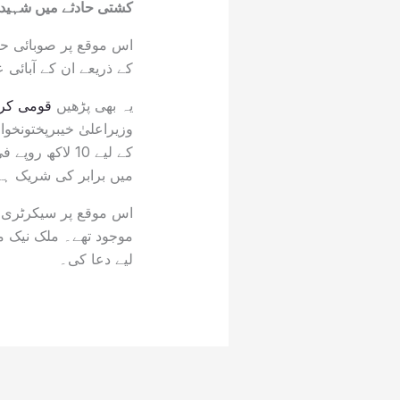
کشتی حادثے میں شہید 
اس موقع پر صوبائی ح
کے ذریعے ان کے آبائی 
یہ بھی پڑھیں
قومی کرک
وزیراعلیٰ خیبرپختونخ
کے لیے 10 لاک
میں برابر کی شریک ہے 
موجود تھے۔ ملک نیک مح
لیے دعا کی۔