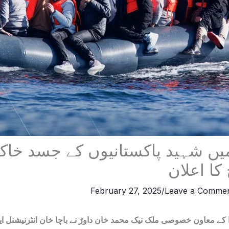
 میں شہید پاکستانیوں کے جسد خا
کا اعلان
February 27, 2025
/
Leave a Comme
ا کے معاون خصوصی ملک نیک محمد خان داوڑ نے باچا خان انٹرنیشنل ایئر