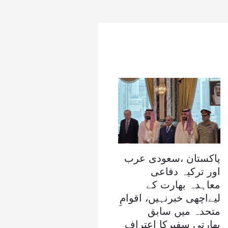
پاکستان ،سعودی عرب
اور ترکیہ دفاعی
معاہدہ بھارت کے
لیےاچھی خبرنہیں، اقوامِ
متحدہ میں سابق
بھارتی سفیرکا اعتراف