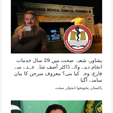
پشاور، شعبۂ صحت میں 29 سال خدمات
انجام دینے والے ڈاکٹر آصف شاہ عہدے سے
فارغ، وجہ کیا بنی؟ معروف سرجن کا بیان
سامنے آگیا
پاکستان
,
پختونخوا ڈیجیٹل
,
صحت