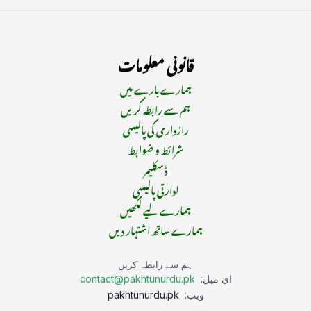
قانونی معلومات
ہمارے بارے میں
ہم سے رابطہ کریں
رازداری کی پالیسی
شرائط و ضوابط
ڈسکلیمر
ادارتی پالیسی
ہمارے لیے لکھیں
ہمارے ساتھ اشتہار دیں
ہم سے رابطہ کریں
ای میل:
contact@pakhtunurdu.pk
ویب:
pakhtunurdu.pk