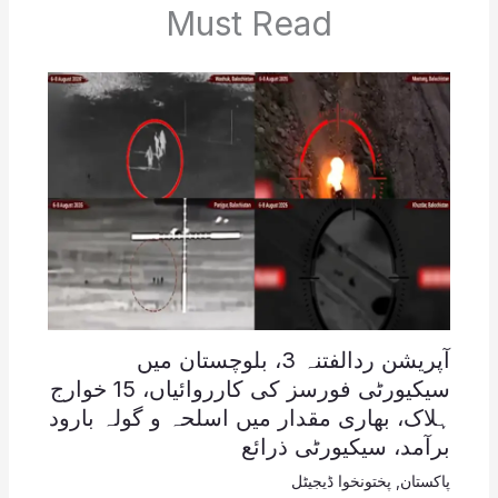
Must Read
آپریشن ردالفتنہ 3، بلوچستان میں
سیکیورٹی فورسز کی کارروائیاں، 15 خوارج
ہلاک، بھاری مقدار میں اسلحہ و گولہ بارود
برآمد، سیکیورٹی ذرائع
پاکستان
,
پختونخوا ڈیجیٹل