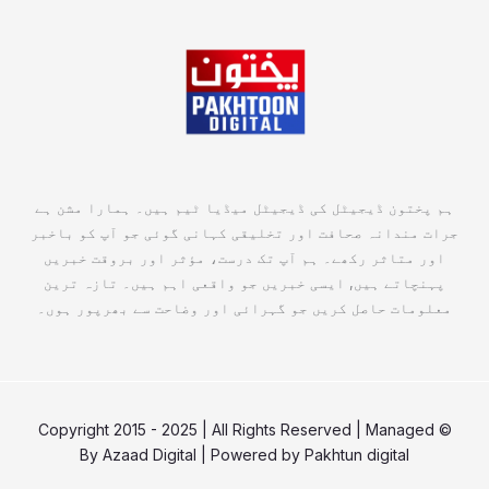
ہم پختون ڈیجیٹل کی ڈیجیٹل میڈیا ٹیم ہیں۔ ہمارا مشن ہے
جرات مندانہ صحافت اور تخلیقی کہانی گوئی جو آپ کو باخبر
اور متاثر رکھے۔ ہم آپ تک درست، مؤثر اور بروقت خبریں
پہنچاتے ہیں, ایسی خبریں جو واقعی اہم ہیں۔ تازہ ترین
معلومات حاصل کریں جو گہرائی اور وضاحت سے بھرپور ہوں۔
© Copyright 2015 - 2025 | All Rights Reserved | Managed
By
Azaad Digital
| Powered by
Pakhtun digital