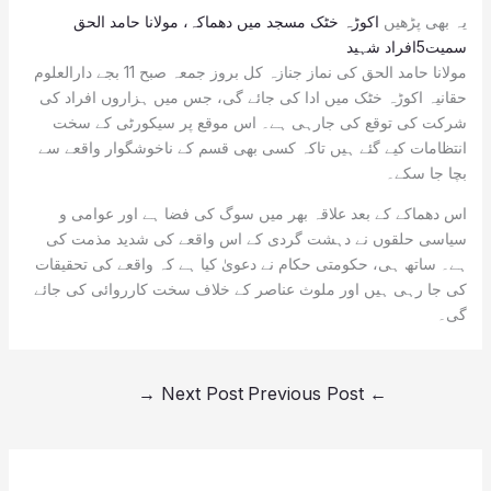
یہ بھی پڑھیں
اکوڑہ خٹک مسجد میں دھماکہ، مولانا حامد الحق
سمیت5افراد شہید
مولانا حامد الحق کی نماز جنازہ کل بروز جمعہ صبح 11 بجے دارالعلوم
حقانیہ اکوڑہ خٹک میں ادا کی جائے گی، جس میں ہزاروں افراد کی
شرکت کی توقع کی جارہی ہے۔ اس موقع پر سیکورٹی کے سخت
انتظامات کیے گئے ہیں تاکہ کسی بھی قسم کے ناخوشگوار واقعے سے
بچا جا سکے۔
اس دھماکے کے بعد علاقہ بھر میں سوگ کی فضا ہے اور عوامی و
سیاسی حلقوں نے دہشت گردی کے اس واقعے کی شدید مذمت کی
ہے۔ ساتھ ہی، حکومتی حکام نے دعویٰ کیا ہے کہ واقعے کی تحقیقات
کی جا رہی ہیں اور ملوث عناصر کے خلاف سخت کارروائی کی جائے
گی۔
→
Next Post
Previous Post
←