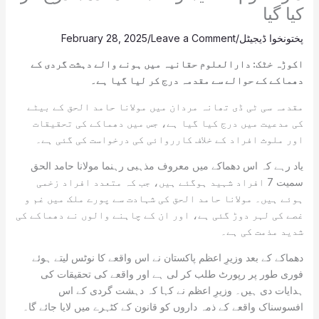
کیا گیا
پختونخوا ڈیجیٹل
/
Leave a Comment
/
February 28, 2025
اکوڑہ خٹک: دارالعلوم حقانیہ میں ہونے والے دہشت گردی کے
دھماکے کے حوالے سے مقدمہ درج کر لیا گیا ہے۔
مقدمہ سی ٹی ڈی تھانہ مردان میں مولانا حامد الحق کے بیٹے
کی مدعیت میں درج کیا گیا ہے، جس میں دھماکے کی تحقیقات
اور ملوث افراد کے خلاف کارروائی کی درخواست کی گئی ہے۔
یاد رہے کہ اس دھماکے میں معروف مذہبی رہنما مولانا حامد الحق
سمیت 7 افراد شہید ہوگئے ہیں، جب کہ متعدد افراد زخمی
ہوئے ہیں۔ مولانا حامد الحق کی شہادت سے پورے ملک میں غم و
غصے کی لہر دوڑ گئی ہے، اور ان کے چاہنے والوں نے دھماکے کی
شدید مذمت کی ہے۔
دھماکے کے بعد وزیرِ اعظم پاکستان نے اس واقعے کا نوٹس لیتے ہوئے
فوری طور پر رپورٹ طلب کر لی ہے اور واقعے کی تحقیقات کی
ہدایات دی ہیں۔ وزیرِ اعظم نے کہا کہ دہشت گردی کے اس
افسوسناک واقعے کے ذمہ داروں کو قانون کے کٹہرے میں لایا جائے گا۔