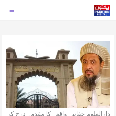
Ski
t
conten
دارالعلوم حقانیہ واقعہ کا مقدمہ درج کر