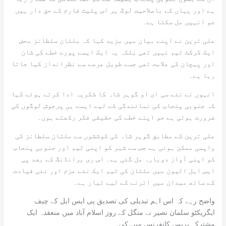
ہے اور یہاں کے باصلاحیت لوگ ہر اس پلیٹ فارم کے حق دار ہیں
جو انہیں مل سکتا ہے۔
علی ترین نے اپنے بیان میں مزید کہا کہ ملتان سلطانز محض
ایک کرکٹ ٹیم نہیں تھی بلکہ یہ ایک ایسے پورے خطے کی شان
اور پہچان کی علامت تھی جسے طویل عرصے سے نظرانداز کیا جاتا
رہا ہے۔
انہوں نے نئے سی ای او گوہر شاہ کا شکریہ ادا کرتے ہوئے کہا
کہ جنوبی پنجاب کی نمائندگی کے لیے ایسے ہی پرجوش لوگوں کی
ضرورت ہوتی ہے جو اپنے خطے کی حقیقی فکر رکھتے ہوں۔
علی ترین کے مطابق گوہر شاہ کی کوششوں سے ملتان سلطانز کی
واپسی ممکن ہوئی ہے جس سے شہر کو اپنی ٹیم اور جنوبی پنجاب
کو اپنی آواز دوبارہ مل گئی ہے۔ اس ری برانڈنگ کے بعد پی
ایس ایل الیون میں ملتان کی ٹیم ایک نئے عزم اور نئی قیادت
کے ساتھ میدان میں اترنے کے لیے تیار ہے۔
واضح رہے کہ اس اہم تبدیلی کی تصدیق پی ایس ایل کے چیف
ایگزیکٹو سلمان نصیر نے منگل کے روز اسلام آباد میں منعقدہ ایک
مشترکہ پریس کانفرنس میں کی۔