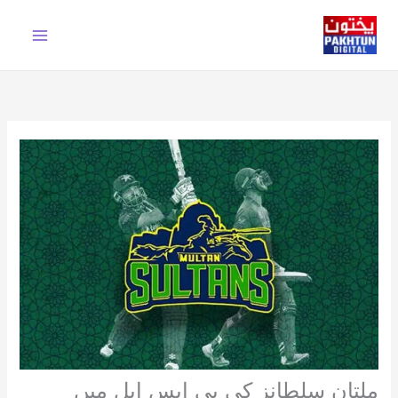
Ski
t
conten
ملتان سلطانز کی پی ایس ایل میں