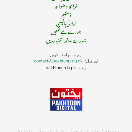
شرائط و ضوابط
ڈسکلیمر
ادارتی پالیسی
ہمارے لیے لکھیں
ہمارے ساتھ اشتہار دیں
ہم سے رابطہ کریں
ای میل:
contact@pakhtunurdu.pk
ویب:
pakhtunurdu.pk
ہم پختون ڈیجیٹل کی ڈیجیٹل میڈیا ٹیم ہیں۔ ہمارا مشن ہے