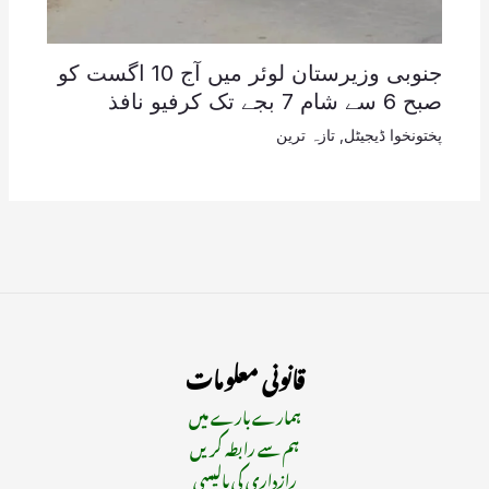
جنوبی وزیرستان لوئر میں آج 10 اگست کو
صبح 6 سے شام 7 بجے تک کرفیو نافذ
پختونخوا ڈیجیٹل
,
تازہ ترین
قانونی معلومات
ہمارے بارے میں
ہم سے رابطہ کریں
رازداری کی پالیسی