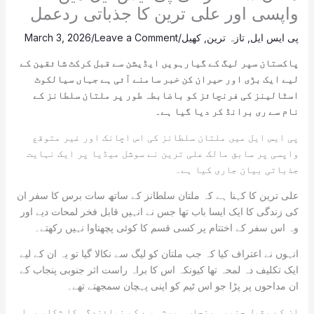
واپسی اور علی ترین کا جذباتی ردعمل
پی ایس ایل
,
تازہ ترین
,
کھیل
/
Leave a Comment
/
March 3, 2026
پاکستان سپر لیگ کے گیارہویں ایڈیشن سے قبل کرکٹ شائقین کے
لیے ایک بڑی اور حیران کن خبر سامنے آئی ہے جہاں سیالکوٹ
اسٹالینز کی فرنچائز کو باضابطہ طور پر ملتان سلطانز کے
نام سے ری برانڈ کر دیا گیا ہے۔
پی ایس ایل میں ملتان سلطانز کی اس اچانک اور غیر متوقع
واپسی پر سابق مالک علی ترین نے سوشل میڈیا پر ایک نہایت
جذباتی بیان جاری کیا ہے۔
علی ترین کا کہنا ہے کہ ملتان سلطانز کے ساتھ سات برس کا سفر ان
کی زندگی کا ایک ایسا باب تھا جس نے انہیں قابل فخر لمحات دیے اور
وہ اس سفر کے اختتام پر کسی قسم کا کوئی پچھتاوا نہیں رکھتے۔
انہوں نے اعتراف کیا کہ جب ملتان کو لیگ سے نکالا گیا تو یہ ان کے لیے
ایک تکلیف دہ لمحہ تھا کیونکہ اس کا براہ راست اثر جنوبی پنجاب کے
ان مداحوں پر پڑا جو اس ٹیم کو اپنی پہچان سمجھتے تھے۔
ان کے بقول جنوبی پنجاب ہمیشہ سے کم نمائندگی کا شکار رہا