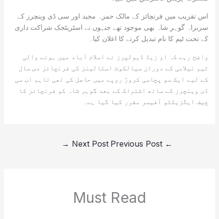
اس تقریب میں فرنچائز کے مالک حمزہ مجید اور سی ڈی وینچرز کے
سربراہ گوہر شاہ بھی موجود تھے جنہوں نے اسٹریٹجک شراکت داری
کے تحت ٹیم کا نام تبدیل کرنے کا اعلان کیا۔
واضح رہے کہ او زیڈ ڈیولپرز نے اسلام آباد میں ہونے والی
ٹیم نیلامی کے دوران سیالکوٹ اسٹالینز کی فرنچائز دس سال
کے لیے ایک سو پچاسی کروڑ روپے میں حاصل کی تھی تاہم اب سی
ڈی وینچرز کے ساتھ اشتراک کے بعد گوہر شاہ کو فرنچائز کا
چیف ایگزیکٹو آفیسر مقرر کیا گیا ہے۔
→
Next Post
Previous Post
←
Must Read