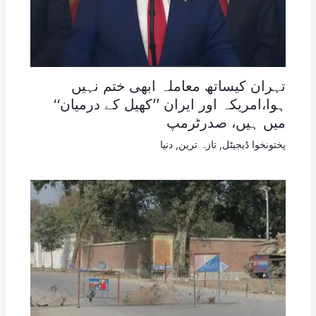
تہران کیساتھ معاملہ ابھی ختم نہیں
ہوا،امریکہ اور ایران ’’کھیل کے درمیان‘‘
میں ہیں، صدرٹرمپ
پختونخوا ڈیجیٹل
,
تازہ ترین
,
دنیا