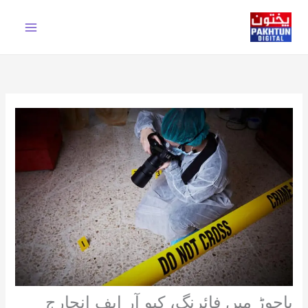
Ski
t
conten
باجوڑ میں فائرنگ، کیو آر ایف انچارج