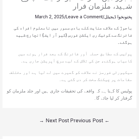
شہید، ملزمان فرار
پختونخوا ڈیجیٹل
/
Leave a Comment
/
March 2, 2025
باجوڑ کے علاقے عنایت کلے بادی سمور میں نامعلوم افراد کی
فائرنگ سے کوئیک ری ایکشن فورس (کیو آر ایف) انچارج شہید
ہوگئے۔
پولیس کے مطابق حملہ آور فائرنگ کے بعد فرار ہونے میں
کامیاب ہوگئے، جن کی تلاش کے لیے سرچ آپریشن جاری ہے۔
سیکیورٹی فورسز نے علاقے کو گھیرے میں لے لیا ہے اور مختلف
مقامات پر چیکنگ سخت کر دی گئی ہے۔
پولیس کا کہنا ہے کہ واقعے کی تحقیقات جاری ہیں اور جلد ملزمان کو
گرفتار کر لیا جائے گا۔
→
Next Post
Previous Post
←