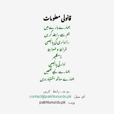
قانونی معلومات
ہمارے بارے میں
ہم سے رابطہ کریں
رازداری کی پالیسی
شرائط و ضوابط
ڈسکلیمر
ادارتی پالیسی
ہمارے لیے لکھیں
ہمارے ساتھ اشتہار دیں
ہم سے رابطہ کریں
ای میل:
contact@pakhtunurdu.pk
ویب:
pakhtunurdu.pk