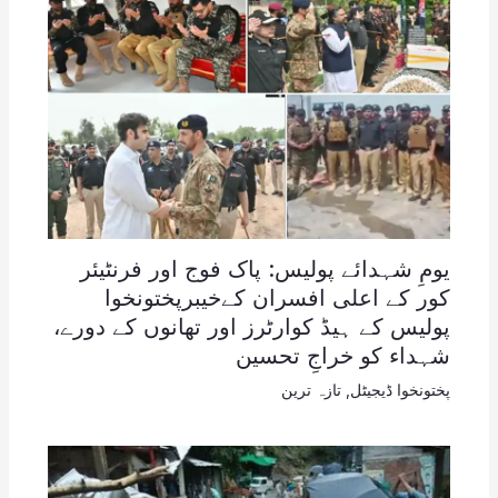
یومِ شہدائے پولیس: پاک فوج اور فرنٹیئر
کور کے اعلی افسران کےخیبرپختونخوا
پولیس کے ہیڈ کوارٹرز اور تھانوں کے دورے،
شہداء کو خراجِ تحسین
پختونخوا ڈیجیٹل
,
تازہ ترین