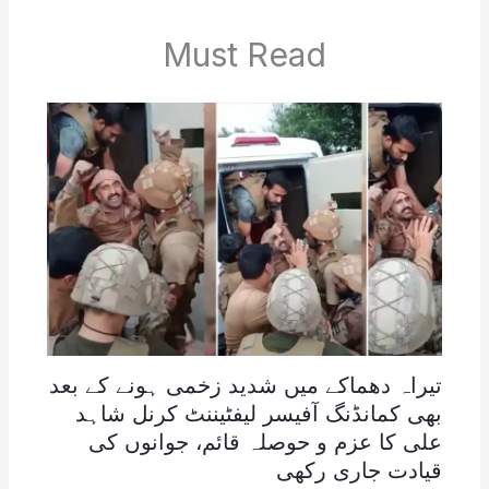
Must Read
تیراہ دھماکے میں شدید زخمی ہونے کے بعد
بھی کمانڈنگ آفیسر لیفٹیننٹ کرنل شاہد
علی کا عزم و حوصلہ قائم، جوانوں کی
قیادت جاری رکھی