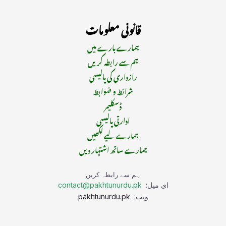
قانونی معلومات
ہمارے بارے میں
ہم سے رابطہ کریں
رازداری کی پالیسی
شرائط و ضوابط
ڈسکلیمر
ادارتی پالیسی
ہمارے لیے لکھیں
ہمارے ساتھ اشتہار دیں
ہم سے رابطہ کریں
ای میل:
contact@pakhtunurdu.pk
ویب:
pakhtunurdu.pk