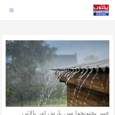
Ski
t
conten
خیبر پختونخوا میں بارش اور بالائی