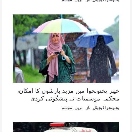
خیبر پختونخوا میں مزید بارشوں کا امکان،
محکمہ موسمیات نے پیشگوئی کردی
پختونخوا ڈیجیٹل
,
تازہ ترین
,
موسم