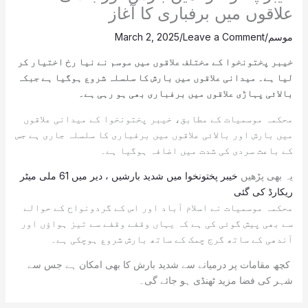
علاقوں میں برفباری کا آغاز
موسم
/
Leave a Comment
/
March 2, 2025
خیبر پختونخوا کے مختلف علاقوں میں موسم نے نیا رخ اختیار کر
لیا ہے۔ میدانی علاقوں میں بارش کا سلسلہ شروع ہوگیا ہے جبکہ
بالائی پہاڑی علاقوں میں برفباری بھی ہو رہی ہے۔
محکمہ موسمیات کے مطابق، خیبر پختونخوا کے میدانی علاقوں
میں بارش اور بالائی علاقوں میں برفباری کا سلسلہ جاری ہے جس
کے باعث سردی کی شدت میں اضافہ ہوگیا ہے۔
یہ بھی پڑھیں
خیبر پختونخوا میں شدید بارشیں ، دیر میں 61 ملی میٹر
ریکارڈ کی گئی
محکمہ موسمیات نے اسلام آباد اور اس کے گردونواح کے حوالے
سے بھی پیش گوئی کی ہے کہ یہاں وقفے وقفے سے تیز ہواؤں اور
آندھی کے ساتھ گرج چمک کے ساتھ بارش شروع ہوچکی ہے۔
کچھ مقامات پر درمیانے سے شدید بارش کا بھی امکان ہے جس سے
شہر کی فضا مزید ٹھنڈی ہو جائے گی۔