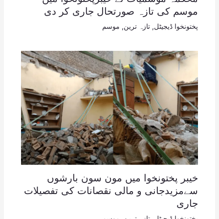
موسم کی تازہ صورتحال جاری کر دی
پختونخوا ڈیجیٹل
,
تازہ ترین
,
موسم
خیبر پختونخوا میں مون سون بارشوں
سےمزیدجانی و مالی نقصانات کی تفصیلات
جاری
پختونخوا ڈیجیٹل
,
تازہ ترین
,
موسم