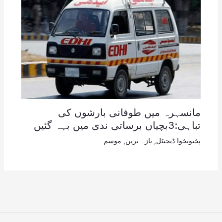
مانسہرہ میں طوفانی بارشوں کی
تباہی:3بچیاں برساتی ندی میں بہہ گئیں
پختونخوا ڈیجیٹل
,
تازہ ترین
,
موسم