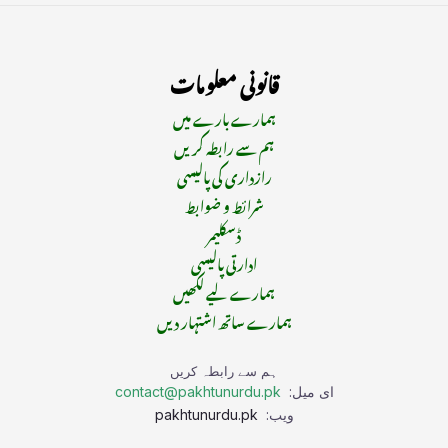
قانونی معلومات
ہمارے بارے میں
ہم سے رابطہ کریں
رازداری کی پالیسی
شرائط و ضوابط
ڈسکلیمر
ادارتی پالیسی
ہمارے لیے لکھیں
ہمارے ساتھ اشتہار دیں
ہم سے رابطہ کریں
ای میل:
contact@pakhtunurdu.pk
ویب:
pakhtunurdu.pk