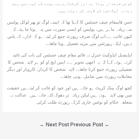
کوئی قرضدار ہوتا ہے اور گرفتاری سے بچنے کے لیے بھی بہت
زیادہ لوگ خود کو لاپتہ کر دیتے ہیں۔
جس قایمقام چیف جسٹس کا کہنا تھا کہ ایسے لوگ تو پھر لوکل پولیس
سے زیادہ ماہر ہیں، پولیس کو ایسی صورت میں پتہ ہونا چاہیئے کہ
کیوں غائب ہے،اپ لوگ صرف رپورٹ جمع کر لیتے ہو کہ ادارے کے پاس
نہیں، اپکے رپورٹس میں مزید تفصیل ہونا چاھئے،
ایڈیشنل ایڈوکیٹ جنرل نے قائم مقام چیف جسٹس کی بات کی تائید
کرتے ہوئے کہا کہ یہ اچھی تجویز ہے، ایس ایچ او کو ہر لاپتہ شخص کا
تفصیلی رپورٹ جمع کرنا چاھئے، لاپتہ شخص کا کردار، کاروبار اور دیگر
معاملات رپورٹ میں شامل ہونی چاھئے،
کچھ لوگ بینک کرپٹ ہو جاتے ہیں اور خود کو غائب کر لیتےہیں حقیقت
میں بھی لاپتہ ہوتے ہیں لیکن زیادہ تر دھوکےکئے جاتے ہیں۔ عدالت نے
متعلقہ حکام کو نوٹس جاری کرکے رپورٹ طلب کرلی
→
Next Post
Previous Post
←