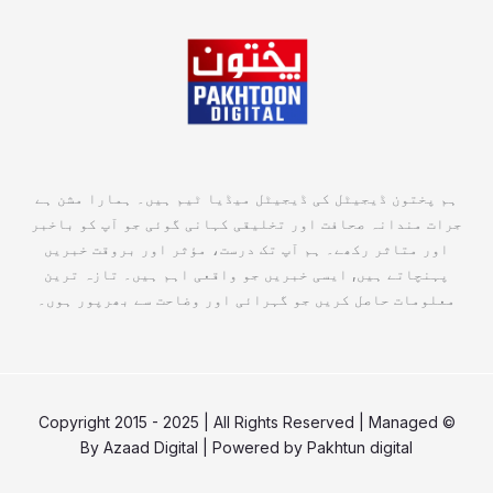
ہم پختون ڈیجیٹل کی ڈیجیٹل میڈیا ٹیم ہیں۔ ہمارا مشن ہے
جرات مندانہ صحافت اور تخلیقی کہانی گوئی جو آپ کو باخبر
اور متاثر رکھے۔ ہم آپ تک درست، مؤثر اور بروقت خبریں
پہنچاتے ہیں, ایسی خبریں جو واقعی اہم ہیں۔ تازہ ترین
معلومات حاصل کریں جو گہرائی اور وضاحت سے بھرپور ہوں۔
© Copyright 2015 - 2025 | All Rights Reserved | Managed
By
Azaad Digital
| Powered by
Pakhtun digital