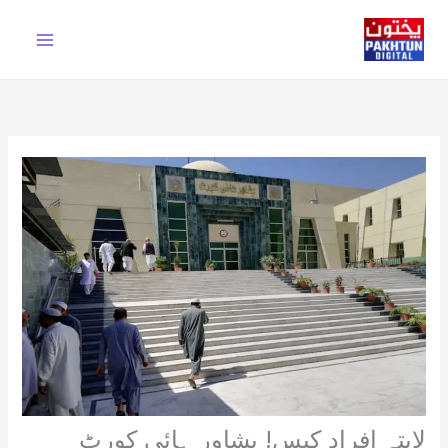
Ski
t
conten
لاپتہ افراد کیس! پشاور ہائی کورٹ