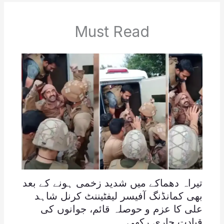
Must Read
تیراہ دھماکے میں شدید زخمی ہونے کے بعد
بھی کمانڈنگ آفیسر لیفٹیننٹ کرنل شاہد
علی کا عزم و حوصلہ قائم، جوانوں کی
قیادت جاری رکھی