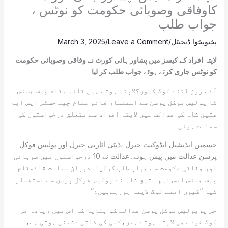
کاوفاقی وصوبائی حکومت کو نوٹس ،
جواب طلب
پختونخوا ڈیجیٹل
/
Leave a Comment
/
March 3, 2025
لاپتہ افراد کے کیسز میں پشاور ہائی کورٹ نے وفاقی وصوبائی حکومت
کو نوٹس جاری کرتے ہوئے جواب طلب کر لیا
آئے روز اتنے لوگ کیوں؟لاپتہ ہوتے ہیں قائم مقام چیف جسٹس
کا پولیس فوکل پرسن سے استفسار قائم مقام چیف جسٹس ایس ایم
عتیق شاہ کی عدالت میں لاپتہ افراد سے متعلق درخواستوں کی
سماعت ہوئی
جسمیں ایڈیشنل ایڈوکیٹ جنرل ،ڈپٹی اٹارنی جنرل اور پولیس فوکل
پرسن عدالت میں پیش ہوئے۔عدالت نے 10 درخواستوں میں صوبائی
اور وفاقی حکومت سے جواب طلب کرلیا۔دوران سماعت قائمقام
چیف جسٹس ایس ایم عتیق شاہ نے پولیس فوکل پرسن سے استفسار
کیا “کیوں اتنے لوگ لاپتہ ہورہےہیں؟”
جس پرپولیس فوکل پرسن عدالت کو بتایا کہ اس میں زیادہ تر
لوگ خود بھی لاپتہ ہوتے ہیں،کسی کی ذاتی دشمنی ہوتی ہے،