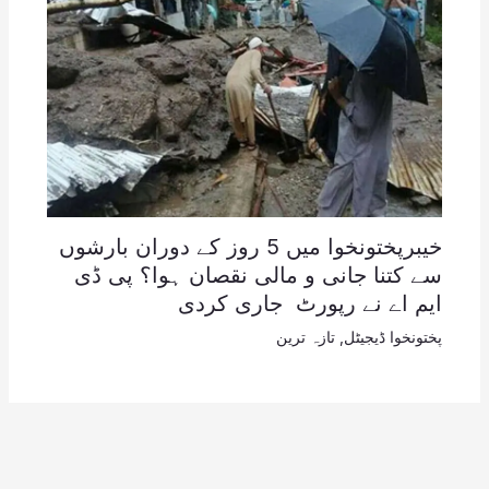
خیبرپختونخوا میں 5 روز کے دوران بارشوں
سے کتنا جانی و مالی نقصان ہوا؟ پی ڈی
ایم اے نے رپورٹ جاری کردی
پختونخوا ڈیجیٹل
,
تازہ ترین