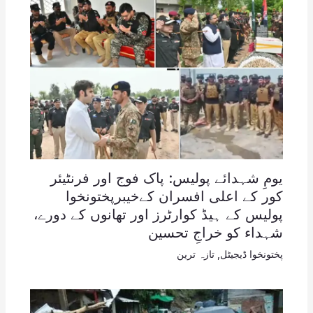
یومِ شہدائے پولیس: پاک فوج اور فرنٹیئر
کور کے اعلی افسران کےخیبرپختونخوا
پولیس کے ہیڈ کوارٹرز اور تھانوں کے دورے،
شہداء کو خراجِ تحسین
پختونخوا ڈیجیٹل
,
تازہ ترین