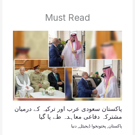
Must Read
پاکستان سعودی عرب اور ترکیہ کے درمیان
مشترکہ دفاعی معاہدہ طے پا گیا
پاکستان
,
پختونخوا ڈیجیٹل
,
دنیا