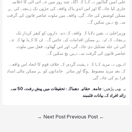
علی امین گنڈاپور نے کہا کہ اگلے چند روز میں جے آئی آٹی کا اعلامیہ
جاری کیا جائے گا اور اس اندوہناک واقعے کی جڑوں تک پہنچنے کی ہر
ممکن کوشش کی جائے گی، واقعے میں ملوث عناصر قانون کی گرفت
سے بچ نہیں سکیں گے۔
وزیراعلیٰ نے یقین دلایا کہ واقعے کے ذمہ داروں کو کیفر کردار تک
پہنچانے کے لیے ہر ممکن اقدامات کیے جائیں گے۔ ان کا کہنا تھا کہ جے
آئی ٹی جلد تشکیل دی جائے گی، اور اس گھناونے فعل میں ملوث
عناصر قانون کی گرفت سے نہیں بچ سکیں گے۔
انہوں نے مزید کہا کہ دہشت گردی کے خلاف قوم کا اتحاد اس واقعے
کے بعد مزید مضبوط ہوگا اور متاثرہ خاندانوں کو ہر ممکن مالی امداد
فراہم کی جائے گی۔
یہ بھی پڑھیں:
جامعہ حقانیہ دھماکہ: تحقیقات میں پیش رفت، 50 سے
زائد افراد کے بیانات قلمبند
→
Next Post
Previous Post
←