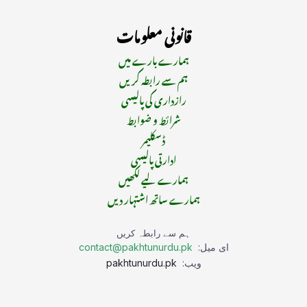
قانونی معلومات
ہمارے بارے میں
ہم سے رابطہ کریں
رازداری کی پالیسی
شرائط و ضوابط
ڈسکلیمر
ادارتی پالیسی
ہمارے لیے لکھیں
ہمارے ساتھ اشتہار دیں
ہم سے رابطہ کریں
ای میل:
contact@pakhtunurdu.pk
ویب:
pakhtunurdu.pk