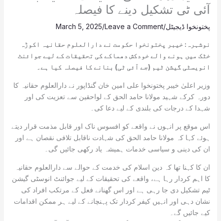
آئی ٹی تشکیل دینے کا فیصلہ
پختونخوا ڈیجیٹل
/
Leave a Comment
/
March 5, 2025
نوشہرہ: خیبر پختونخوا حکومت نے دارالعلوم حقانیہ اکوڑہ
خٹک میں ہونے والے خودکش دھماکے کی تحقیقات کے لیے جوائنٹ
انویسٹی گیشن ٹیم (جے آئی ٹی) بنانے کا فیصلہ کیا ہے۔
وزیر اعلیٰ خیبر پختونخوا علی امین خان گنڈاپور نے دارالعلوم حقانیہ کا
دورہ کرکے شہید مولانا حامد الحق کے لواحقین سے تعزیت کی اور
شہدا کے درجات کی بلندی کے لیے دعا کی۔
اس موقع پر انہوں نے واقعے کو افسوس ناک اور قابل مذمت قرار دیتے
ہوئے کہا کہ مولانا حامد الحق کی شہادت ناقابل تلافی نقصان ہے اور
ان کی دینی و سیاسی خدمات ہمیشہ یاد رکھی جائیں گی۔
ان کا کہنا تھا کہ دین اسلام کی خدمت کے حوالے سے دارالعلوم حقانیہ
کا اہم کردار رہا ہے، واقعے کی تحقیقات کے لیے جوائنٹ انوسٹی گیشن
ٹیم تشکیل دی جا رہی ہے اور اس گھنانے فعل کے مرتکب افراد کی
نشان دہی اور انہیں کیفر کردار تک پہنچانے کے لیے ہر ممکن اقدامات
کیے جائیں گے۔