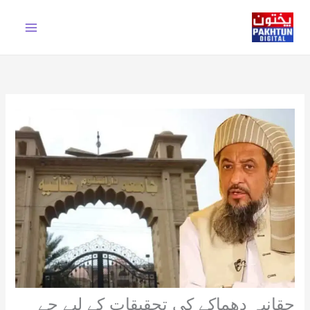
Ski
t
conten
حقانیہ دھماکے کی تحقیقات کے لیے جے