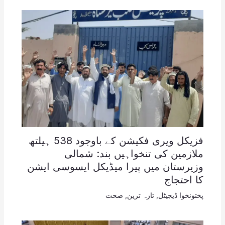
فزیکل ویری فکیشن کے باوجود 538 ہیلتھ
ملازمین کی تنخواہیں بند: شمالی
وزیرستان میں پیرا میڈیکل ایسوسی ایشن
کا احتجاج
پختونخوا ڈیجیٹل
,
تازہ ترین
,
صحت