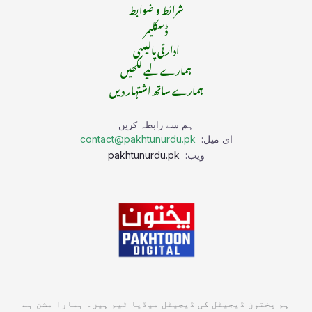
شرائط و ضوابط
ڈسکلیمر
ادارتی پالیسی
ہمارے لیے لکھیں
ہمارے ساتھ اشتہار دیں
ہم سے رابطہ کریں
ای میل:
contact@pakhtunurdu.pk
ویب:
pakhtunurdu.pk
ہم پختون ڈیجیٹل کی ڈیجیٹل میڈیا ٹیم ہیں۔ ہمارا مشن ہے