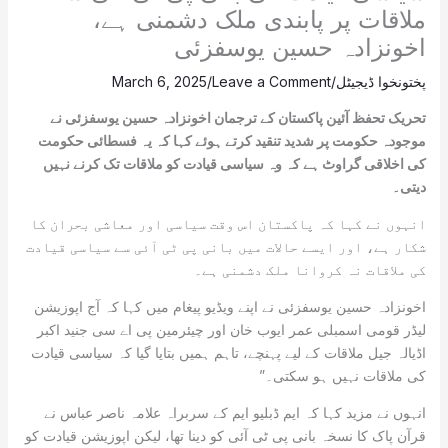
ملاقات پر پابندی ملک دشمنی ہے،
اخونزادہ حسین یوسفزئی
پختونخوا ڈیجیٹل
/
Leave a Comment
/
March 6, 2025
تحریک تحفظ آئین پاکستان کے ترجمان اخونزادہ حسین یوسفزئی نے
موجودہ حکومت پر شدید تنقید کرتے ہوئے کہا کہ یہ فسطائی حکومت
کی اخلاقی گراوٹ ہے کہ وہ سیاسی قیادت کو ملاقات تک کرنے نہیں
دیتی۔
انہوں نے کہا کہ پاکستان اس وقت سیاسی اور معاشی بحران کا
شکار ہے، اور ایسے حالات میں بانی پی ٹی آئی سے سیاسی قیادت
کی ملاقات نہ کروانا ملک دشمنی ہے۔
اخونزادہ حسین یوسفزئی نے اپنے ویڈیو پیغام میں کہا کہ آج اپوزیشن
لیڈر قومی اسمبلی عمر ایوب خان اور چیئرمین پی اے سی جنید اکبر
اڈیالہ جیل ملاقات کے لیے پہنچے، تاہم ہمیں بتایا گیا کہ سیاسی قیادت
کی ملاقات نہیں ہو سکتی۔”
انہوں نے مزید کہا کہ ایم ڈبلیو ایم کے سربراہ علامہ ناصر عباس نے
قرآن پاک کا نسخہ بانی پی ٹی آئی کو دینا تھا، لیکن اپوزیشن قیادت کو