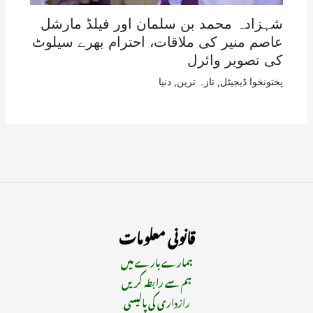
شہزادہ محمد بن سلمان اور فیلڈ مارشل
عاصم منیر کی ملاقات، احترام بھرے سیلوٹ
کی تصویر وائرل
پختونخوا ڈیجیٹل
,
تازہ ترین
,
دنیا
قانونی معلومات
ہمارے بارے میں
ہم سے رابطہ کریں
رازداری کی پالیسی