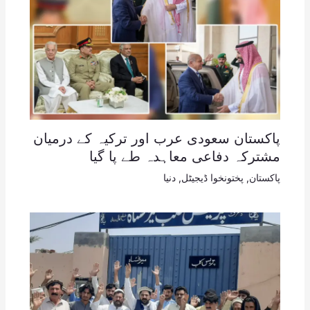
پاکستان سعودی عرب اور ترکیہ کے درمیان
مشترکہ دفاعی معاہدہ طے پا گیا
پاکستان
,
پختونخوا ڈیجیٹل
,
دنیا