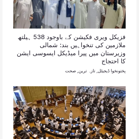
فزیکل ویری فکیشن کے باوجود 538 ہیلتھ
ملازمین کی تنخواہیں بند: شمالی
وزیرستان میں پیرا میڈیکل ایسوسی ایشن
کا احتجاج
پختونخوا ڈیجیٹل
,
تازہ ترین
,
صحت