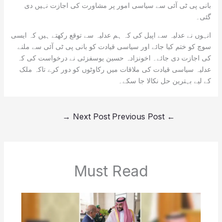
بانی پی ٹی آئی سے سیاسی امور پر مشاورت کی اجازت نہیں دی
گئی۔
انہوں نے عدلیہ سے اپیل کی کہ ہم عدلیہ سے توقع رکھتے ہیں کہ ایسی
سوچ کو ختم کیا جائے اور سیاسی قیادت کو بانی پی ٹی آئی سے ملنے
کی اجازت دی جائے۔ اخونزادہ حسین یوسفزئی نے درخواست کی کہ
عدلیہ سیاسی قیادت کی ملاقات میں رکاوٹوں کو دور کرے تاکہ ملک
کے لیے بہترین حل نکالا جا سکے۔
→
Next Post
Previous Post
←
Must Read