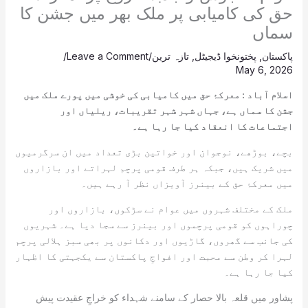
حق کی کامیابی پر ملک بھر میں جشن کا
سماں
پاکستان
,
پختونخوا ڈیجیٹل
,
تازہ ترین
/
Leave a Comment
/
May 6, 2026
اسلام آباد : معرکۂ حق میں کامیابی کی خوشی میں پورے ملک میں
جشن کا سماں ہے، جہاں شہر شہر تقریبات، ریلیاں اور
اجتماعات کا انعقاد کیا جا رہا ہے۔
بچے، بوڑھے، نوجوان اور خواتین بڑی تعداد میں ان سرگرمیوں
میں شریک ہیں، جبکہ ہر طرف قومی پرچم لہراتے اور بازاروں
میں معرکۂ حق کے بینرز آویزاں نظر آ رہے ہیں۔
ملک کے مختلف شہروں میں عوام نے سڑکوں، بازاروں اور
چوراہوں کو قومی پرچموں اور بینرز سے سجا دیا ہے۔ شہریوں
کی جانب سے گھروں، گاڑیوں اور دکانوں پر بھی سبز ہلالی پرچم
لہرا کر وطن سے محبت اور افواجِ پاکستان سے یکجہتی کا اظہار
کیا جا رہا ہے۔
پشاور میں قلعہ بالا حصار کے سامنے شہداء کو خراجِ عقیدت پیش