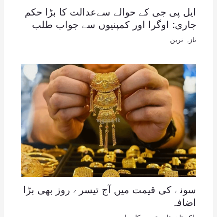
ایل پی جی کے حوالے سےعدالت کا بڑا حکم
جاری: اوگرا اور کمپنیوں سے جواب طلب
تازہ ترین
سونے کی قیمت میں آج تیسرے روز بھی بڑا
اضافہ