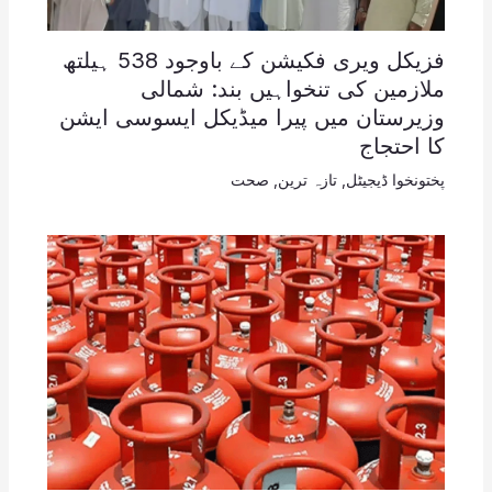
فزیکل ویری فکیشن کے باوجود 538 ہیلتھ
ملازمین کی تنخواہیں بند: شمالی
وزیرستان میں پیرا میڈیکل ایسوسی ایشن
کا احتجاج
پختونخوا ڈیجیٹل
,
تازہ ترین
,
صحت