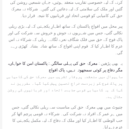
کرنے کے لیے خصوصی تقاریب منعقد ہوئیں، جہاں شمعیں روشن کی
گئیں اور ملک کی سلامتی کے لیے دعائیں کی گئیں۔ شرکاء نے معرکۂ
حق کی کامیابی کو قومی اتحاد اور قربانیوں کا نتیجہ قرار دیا۔
پیر محل میں افواجِ پاکستان کے ساتھ اظہارِ یکجہتی کے لیے بڑی ریلی
نکالی گئی، جس میں شہریوں نے جوش و خروش سے شرکت کی اور
پاک فوج کے حق میں فلک شگاف نعرے لگائے۔ ریلی کے شرکاء نے اس
عزم کا اظہار کیا کہ قوم اپنی افواج کے ساتھ شانہ بشانہ کھڑی رہے
گی۔
یہ بھی پڑھیں :
معرکۂ حق کی پہلی سالگرہ: پاکستان امن کا خواہاں،
مگر دفاع پر کوئی سمجھوتہ نہیں، پاک افواج
ساہیوال میں منعقدہ پروقار تقریب میں معرکۂ حق کی کامیابی
پر پاک فوج کو زبردست خراجِ تحسین پیش کیا گیا۔ مقررین نے
کہا کہ یہ کامیابی قومی جذبے، اتحاد اور قربانیوں کی روشن
مثال ہے۔
چنیوٹ میں بھی معرکۂ حق کی مناسبت سے ریلی نکالی گئی، جس
میں ہر عمر کے افراد نے شرکت کی۔ شرکاء نے قومی پرچم اٹھا کر
حب الوطنی کا اظہار کیا اور ملک کے دفاع کے لیے مکمل یکجہتی کا
عزم دہرایا۔