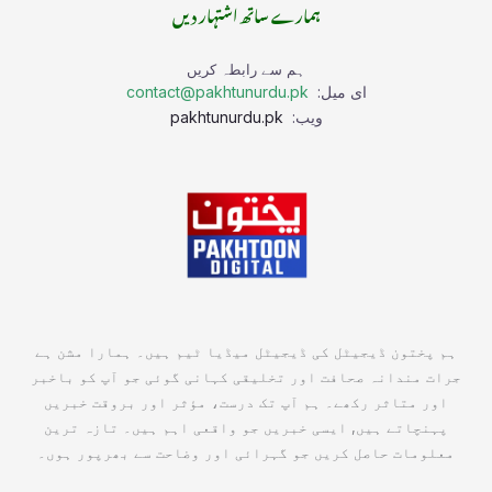
ہمارے ساتھ اشتہار دیں
ہم سے رابطہ کریں
ای میل:
contact@pakhtunurdu.pk
ویب:
pakhtunurdu.pk
ہم پختون ڈیجیٹل کی ڈیجیٹل میڈیا ٹیم ہیں۔ ہمارا مشن ہے
جرات مندانہ صحافت اور تخلیقی کہانی گوئی جو آپ کو باخبر
اور متاثر رکھے۔ ہم آپ تک درست، مؤثر اور بروقت خبریں
پہنچاتے ہیں, ایسی خبریں جو واقعی اہم ہیں۔ تازہ ترین
معلومات حاصل کریں جو گہرائی اور وضاحت سے بھرپور ہوں۔