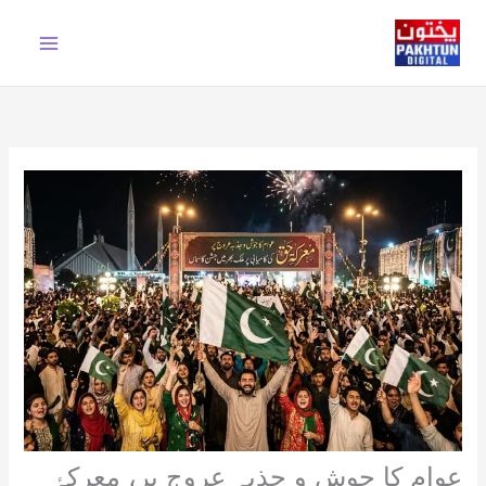
Ski
t
conten
عوام کا جوش و جذبہ عروج پر، معرکۂ