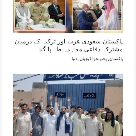
پاکستان سعودی عرب اور ترکیہ کے درمیان
مشترکہ دفاعی معاہدہ طے پا گیا
پاکستان
,
پختونخوا ڈیجیٹل
,
دنیا