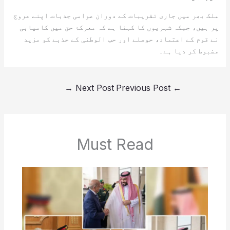
ملک بھر میں جاری تقریبات کے دوران عوامی جذبات اپنے عروج
پر ہیں، جبکہ شہریوں کا کہنا ہے کہ معرکۂ حق میں کامیابی
نے قوم کے اعتماد، حوصلے اور حب الوطنی کے جذبے کو مزید
مضبوط کر دیا ہے۔
→
Next Post
Previous Post
←
Must Read