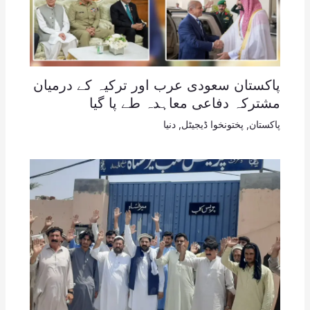
پاکستان سعودی عرب اور ترکیہ کے درمیان
مشترکہ دفاعی معاہدہ طے پا گیا
پاکستان
,
پختونخوا ڈیجیٹل
,
دنیا