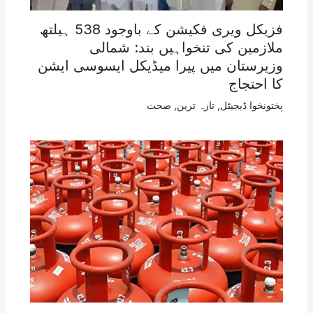
فزیکل ویری فکیشن کے باوجود 538 ہیلتھ
ملازمین کی تنخواہیں بند: شمالی
وزیرستان میں پیرا میڈیکل ایسوسی ایشن
کا احتجاج
پختونخوا ڈیجیٹل
,
تازہ ترین
,
صحت