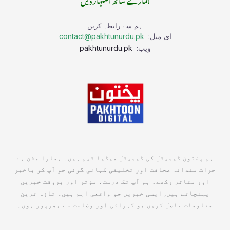
ہم سے رابطہ کریں
ای میل:
contact@pakhtunurdu.pk
ویب:
pakhtunurdu.pk
ہم پختون ڈیجیٹل کی ڈیجیٹل میڈیا ٹیم ہیں۔ ہمارا مشن ہے
جرات مندانہ صحافت اور تخلیقی کہانی گوئی جو آپ کو باخبر
اور متاثر رکھے۔ ہم آپ تک درست، مؤثر اور بروقت خبریں
پہنچاتے ہیں, ایسی خبریں جو واقعی اہم ہیں۔ تازہ ترین
معلومات حاصل کریں جو گہرائی اور وضاحت سے بھرپور ہوں۔