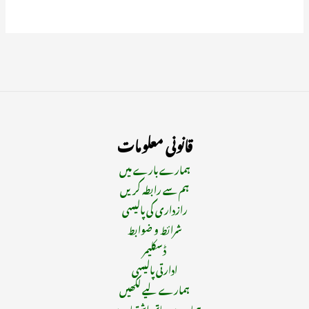
قانونی معلومات
ہمارے بارے میں
ہم سے رابطہ کریں
رازداری کی پالیسی
شرائط و ضوابط
ڈسکلیمر
ادارتی پالیسی
ہمارے لیے لکھیں
ہمارے ساتھ اشتہار دیں