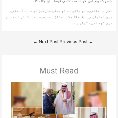
جس کے بعد اس حوالے سے حتمی فیصلہ کیا جائے گا۔
اگر یہ منظوری ہو جاتی ہے تو بجلی صارفین کو ماہانہ بلوں
میں نمایاں ریلیف ملنے کا امکان ہے، جس سے مہنگائی کے دباؤ
میں کچھ کمی متوقع ہے۔
→
Next Post
Previous Post
←
Must Read