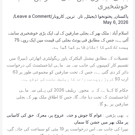
خوشخبری
پاکستان
,
پختونخوا ڈیجیٹل
,
تازہ ترین
,
کاروبار
/
Leave a Comment
/
May 6, 2026
اسلام آباد : ملک بھر کے بجلی صارفین کے لیے ایک بڑی خوشخبری سامنے
آئی ہے، جس کے مطابق فی یونٹ بجلی کی قیمت میں ایک روپے 75
پیسے تک کمی کا امکان ظاہر کیا گیا ہے۔
تفصیلات کے مطابق نیشنل الیکٹرک پاور ریگولیٹری اتھارٹی (نیپرا) میں
تقسیم کار کمپنیوں کی جانب سے سہ ماہی ایڈجسٹمنٹ کی درخواست
دائر کر دی گئی ہے، جس کے تحت صارفین کو مجموعی طور پر 63
ارب 93 کروڑ روپے سے زائد کا ریلیف ملنے کی توقع ہے۔
حکام کا کہنا ہے کہ یہ مجوزہ ریلیف 2026 کی پہلی سہ ماہی
ایڈجسٹمنٹ کے تحت دیا جائے گا، جس کا اطلاق ملک بھر کے بجلی
صارفین پر ہو گا۔
یہ بھی پڑھیں :
عوام کا جوش و جذبہ عروج پر، معرکۂ حق کی کامیابی
پر ملک بھر میں جشن کا سماں
نیپرا کی جانب سے اس درخواست پر 19 مئی کو سماعت کی جائے گی،