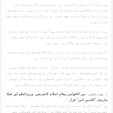
پی آئی اے اب بھی پاکستان اور سعودی عرب کے درمیان سفر
کرنے والے لاکھوں مسافروں کے لیے ایک اہم ذریعہ ہے، خاص طور
پر ان افراد کے لیے جو حج، عمرہ یا روزگار کے سلسلے میں سفر
کرتے ہیں۔
پروازوں کے شیڈول کے حوالے سے پی آئی اے نے واضح کیا ہے کہ
کراچی، لاہور اور اسلام آباد سے ریاض اور دمام کے لیے ہفتہ
وار متعدد پروازیں چلائی جا رہی ہیں۔
ان پروازوں میں زیادہ تر براہ راست فلائٹس شامل ہیں، جس سے
مسافروں کا سفر مختصر اور آسان ہو جاتا ہے۔
ایئر لائن کے ترجمان کا کہنا ہے کہ مسافر ٹکٹ کی بکنگ پہلے
سے کر لیں کیونکہ رعایتی کرایوں کے باعث سیٹیں جلد بک ہونے
کا امکان ہے۔ ٹکٹ پی آئی اے کی آفیشل ویب سائٹ، کال سینٹر
اور مجاز ٹریول ایجنٹس کے ذریعے حاصل کیے جا سکتے ہیں۔
یہ بھی پڑھیں :
بین الاقوامی پیغامِ اسلام کانفرنس، وزیراعظم اور فیلڈ
مارشل “قائدینِ امن” قرار
پی آئی اے کی جانب سے کرایوں میں کمی کا فیصلہ ایک ایسے وقت
میں سامنے آیا ہے جب عالمی سطح پر ایندھن کی قیمتوں میں