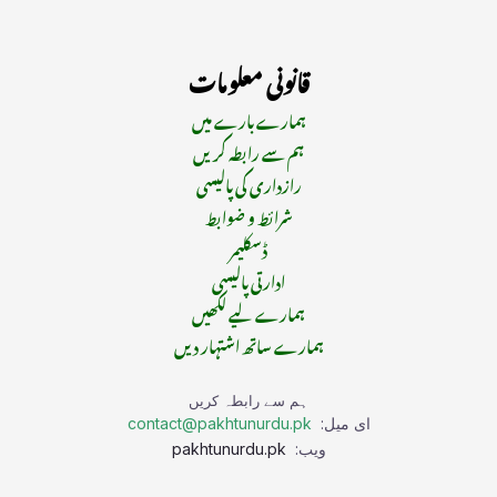
قانونی معلومات
ہمارے بارے میں
ہم سے رابطہ کریں
رازداری کی پالیسی
شرائط و ضوابط
ڈسکلیمر
ادارتی پالیسی
ہمارے لیے لکھیں
ہمارے ساتھ اشتہار دیں
ہم سے رابطہ کریں
ای میل:
contact@pakhtunurdu.pk
ویب:
pakhtunurdu.pk