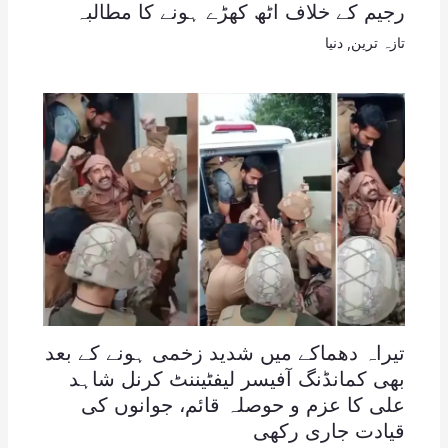
رجیم کے خلاف اٹھ کھڑے ہونے کا مطالبہ
تازہ ترین
,
دنیا
تیراہ دھماکے میں شدید زخمی ہونے کے بعد
بھی کمانڈنگ آفیسر لیفٹیننٹ کرنل شاہد
علی کا عزم و حوصلہ قائم، جوانوں کی
قیادت جاری رکھی