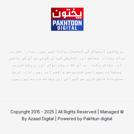
ہم پختون ڈیجیٹل کی ڈیجیٹل میڈیا ٹیم ہیں۔ ہمارا مشن ہے
جرات مندانہ صحافت اور تخلیقی کہانی گوئی جو آپ کو باخبر
اور متاثر رکھے۔ ہم آپ تک درست، مؤثر اور بروقت خبریں
پہنچاتے ہیں, ایسی خبریں جو واقعی اہم ہیں۔ تازہ ترین
معلومات حاصل کریں جو گہرائی اور وضاحت سے بھرپور ہوں۔
© Copyright 2015 - 2025 | All Rights Reserved | Managed
By
Azaad Digital
| Powered by
Pakhtun digital