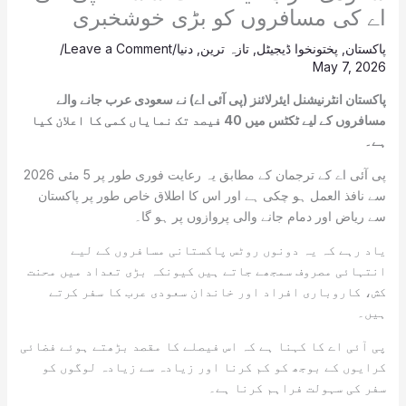
اے کی مسافروں کو بڑی خوشخبری
پاکستان
,
پختونخوا ڈیجیٹل
,
تازہ ترین
,
دنیا
/
Leave a Comment
/
May 7, 2026
پاکستان انٹرنیشنل ایئرلائنز (پی آئی اے) نے سعودی عرب جانے والے
مسافروں کے لیے ٹکٹس میں 40 فیصد تک نمایاں کمی کا اعلان کیا
ہے۔
پی آئی اے کے ترجمان کے مطابق یہ رعایت فوری طور پر 5 مئی 2026
سے نافذ العمل ہو چکی ہے اور اس کا اطلاق خاص طور پر پاکستان
سے ریاض اور دمام جانے والی پروازوں پر ہو گا۔
یاد رہے کہ یہ دونوں روٹس پاکستانی مسافروں کے لیے
انتہائی مصروف سمجھے جاتے ہیں کیونکہ بڑی تعداد میں محنت
کش، کاروباری افراد اور خاندان سعودی عرب کا سفر کرتے
ہیں۔
پی آئی اے کا کہنا ہے کہ اس فیصلے کا مقصد بڑھتے ہوئے فضائی
کرایوں کے بوجھ کو کم کرنا اور زیادہ سے زیادہ لوگوں کو
سفر کی سہولت فراہم کرنا ہے۔