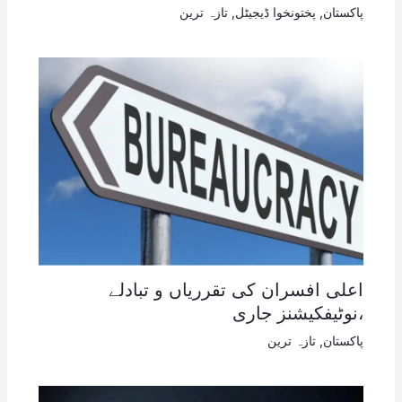
پاکستان
,
پختونخوا ڈیجیٹل
,
تازہ ترین
اعلی افسران کی تقرریاں و تبادلے
،نوٹیفکیشنز جاری
پاکستان
,
تازہ ترین