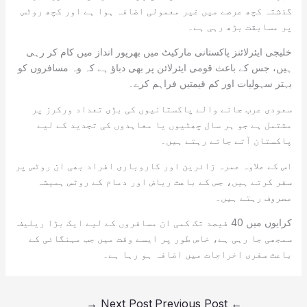
گذشتہ کچھ عرصے میں غیر معمولی اضافہ ہوا ہے اور کچھ روٹس
پر مسابقت بڑھ رہی ہے۔
خلیجی ایئرلائنز پاکستانی مارکیٹ میں بھرپور انداز میں کام کر رہی
ہیں، جس کے باعث قومی ایئرلائن پر بھی دباؤ ہے کہ وہ مسافروں کو
بہتر سہولیات اور کم قیمتیں فراہم کرے۔
سعودی عرب جانے والے پاکستانیوں کی بڑی تعداد ورکرز پر
مشتمل ہے جو ہر سال چھٹیوں یا معاہدوں کی تجدید کے لیے
پاکستان آتے جاتے رہتے ہیں۔
اس کے علاوہ عمرہ زائرین اور کاروباری افراد بھی ان روٹس پر
سفر کرتے ہیں، جس کے باعث ریاض اور دمام کے روٹس ہمیشہ
مصروف رہتے ہیں۔
کرایوں میں 40 فیصد تک کمی ان مسافروں کے لیے ایک بڑا ریلیف
سمجھی جا رہی ہے، خاص طور پر ایسے وقت میں جب مہنگائی کے
باعث سفری اخراجات میں اضافہ ہو رہا ہے۔
→
Next Post
Previous Post
←