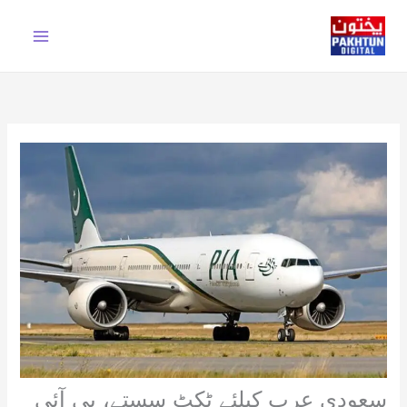
Ski
t
conten
سعودی عرب کیلئے ٹکٹ سستے، پی آئی