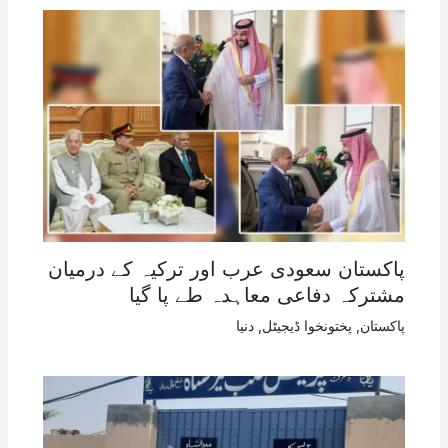
پاکستان سعودی عرب اور ترکیہ کے درمیان
مشترکہ دفاعی معاہدہ طے پا گیا
پاکستان
,
پختونخوا ڈیجیٹل
,
دنیا