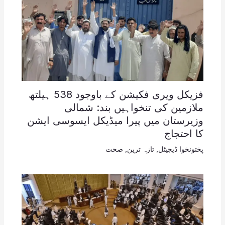
فزیکل ویری فکیشن کے باوجود 538 ہیلتھ
ملازمین کی تنخواہیں بند: شمالی
وزیرستان میں پیرا میڈیکل ایسوسی ایشن
کا احتجاج
پختونخوا ڈیجیٹل
,
تازہ ترین
,
صحت