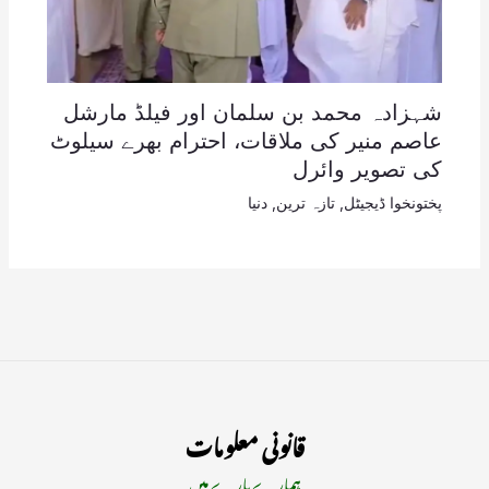
شہزادہ محمد بن سلمان اور فیلڈ مارشل
عاصم منیر کی ملاقات، احترام بھرے سیلوٹ
کی تصویر وائرل
پختونخوا ڈیجیٹل
,
تازہ ترین
,
دنیا
قانونی معلومات
ہمارے بارے میں