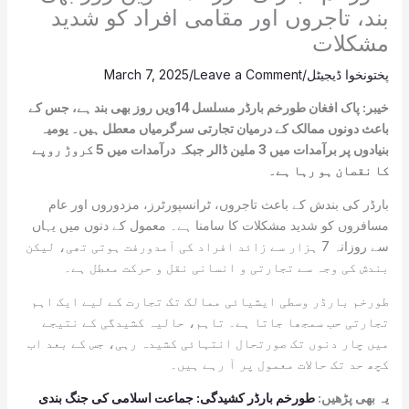
بند، تاجروں اور مقامی افراد کو شدید
مشکلات
پختونخوا ڈیجیٹل
/
Leave a Comment
/
March 7, 2025
خیبر: پاک افغان طورخم بارڈر مسلسل 14ویں روز بھی بند ہے، جس کے
باعث دونوں ممالک کے درمیان تجارتی سرگرمیاں معطل ہیں۔ یومیہ
بنیادوں پر برآمدات میں 3 ملین ڈالر جبکہ درآمدات میں 5 کروڑ روپے
کا نقصان ہو رہا ہے۔
بارڈر کی بندش کے باعث تاجروں، ٹرانسپورٹرز، مزدوروں اور عام
مسافروں کو شدید مشکلات کا سامنا ہے۔ معمول کے دنوں میں یہاں
سے روزانہ 7 ہزار سے زائد افراد کی آمدورفت ہوتی تھی، لیکن
بندش کی وجہ سے تجارتی و انسانی نقل و حرکت معطل ہے۔
طورخم بارڈر وسطی ایشیائی ممالک تک تجارت کے لیے ایک اہم
تجارتی حب سمجھا جاتا ہے۔ تاہم، حالیہ کشیدگی کے نتیجے
میں چار دنوں تک صورتحال انتہائی کشیدہ رہی، جس کے بعد اب
کچھ حد تک حالات معمول پر آ رہے ہیں۔
یہ بھی پڑھیں:
طورخم بارڈر کشیدگی: جماعت اسلامی کی جنگ بندی