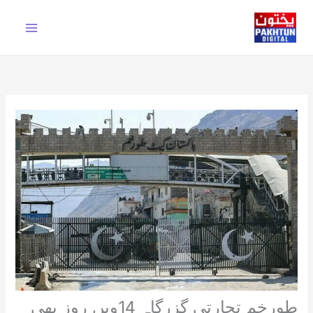
Ski
t
conten
طورخم تجارتی گزرگاہ 14ویں روز بھی