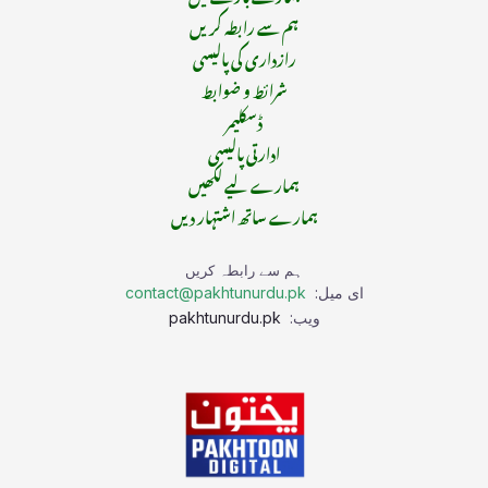
ہم سے رابطہ کریں
رازداری کی پالیسی
شرائط و ضوابط
ڈسکلیمر
ادارتی پالیسی
ہمارے لیے لکھیں
ہمارے ساتھ اشتہار دیں
ہم سے رابطہ کریں
ای میل:
contact@pakhtunurdu.pk
ویب:
pakhtunurdu.pk