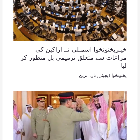
خیبرپختونخوا اسمبلی نے اراکین کی
مراعات سے متعلق ترمیمی بل منظور کر
لیا
پختونخوا ڈیجیٹل
,
تازہ ترین