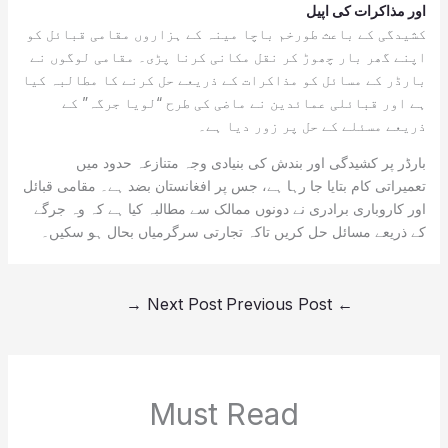
اور مذاکرات کی اپیل
کشیدگی کے باعث طورخم باچا مینہ کے ہزاروں مقامی قبائل کو
اپنے گھر بار چھوڑ کر نقل مکانی کرنا پڑی۔ مقامی لوگوں نے
بارڈر کے مسائل کو مذاکرات کے ذریعے حل کرنے کا مطالبہ کیا
ہے اور قبائلی عمائدین نے ماضی کی طرح “لویا جرگہ” کے
ذریعے مسئلے کے حل پر زور دیا ہے۔
بارڈر پر کشیدگی اور بندش کی بنیادی وجہ متنازعہ حدود میں
تعمیراتی کام بتایا جا رہا ہے، جس پر افغانستان بضد ہے۔ مقامی قبائل
اور کاروباری برادری نے دونوں ممالک سے مطالبہ کیا ہے کہ وہ جرگے
کے ذریعے مسائل حل کریں تاکہ تجارتی سرگرمیاں بحال ہو سکیں۔
→
Next Post
Previous Post
←
Must Read