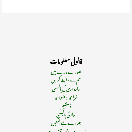
قانونی معلومات
ہمارے بارے میں
ہم سے رابطہ کریں
رازداری کی پالیسی
شرائط و ضوابط
ڈسکلیمر
ادارتی پالیسی
ہمارے لیے لکھیں
ہمارے ساتھ اشتہار دیں