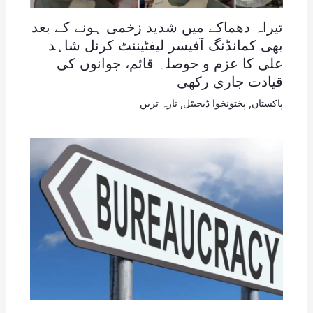
تیراہ دھماکے میں شدید زخمی ہونے کے بعد
بھی کمانڈنگ آفیسر لیفٹیننٹ کرنل شاہد
علی کا عزم و حوصلہ قائم، جوانوں کی
قیادت جاری رکھی
پاکستان
,
پختونخوا ڈیجیٹل
,
تازہ ترین