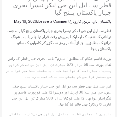
قطر سے ایل این جی لیکر تیسرا بحری
جہاز پاکستان پہنچ گیا
پاکستان
,
تازہ ترین
,
کاروبار
/
Leave a Comment
/
May 16, 2026
قطر سے ایل این جی لے کر تیسرا بحری جہاز پاکستان پہنچ گیا ہے، جسے
توانائی کے شعبے کے لیے ایک اہم پیش رفت قرار دیا جا رہا ہے۔ شپنگ
ذرائع کے مطابق یہ جہاز آبنائے ہرمز سے گزر کر کامیابی کے ساتھ
پاکستان پہنچا۔
پورٹ قاسم حکام کے مطابق ’’مہزم‘‘ نامی بحری جہاز قطر کے راس
لفان پورٹ سے 56 ہزار 573 میٹرک ٹن ایل این جی لے کر کراچی
پہنچا، جہاں اسے آف لوڈ کیا گیا۔ یہ سلسلہ ملک میں توانائی
کی مسلسل فراہمی کو یقینی بنانے کے لیے جاری ہے۔
اس سے قبل بھی قطر سے دو ایل این جی جہاز پاکستان پہنچ چکے
ہیں، جن میں پہلا 30 اپریل اور دوسرا 12 مئی کو پورٹ قاسم پر
لنگرانداز ہوا تھا۔ 12 مئی کو 92 ہزار 500 میٹرک ٹن ایل این جی
اتارنے کا ریکارڈ بھی قائم کیا گیا تھا۔
ماہرین کے مطابق قطر سے مسلسل ایل این جی سپلائی سے ملک کی