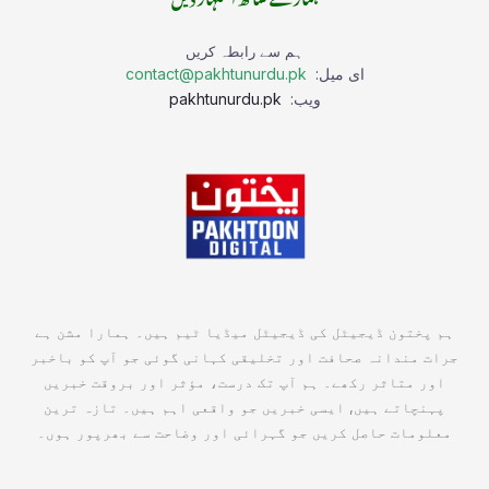
ہم سے رابطہ کریں
ای میل:
contact@pakhtunurdu.pk
ویب:
pakhtunurdu.pk
ہم پختون ڈیجیٹل کی ڈیجیٹل میڈیا ٹیم ہیں۔ ہمارا مشن ہے
جرات مندانہ صحافت اور تخلیقی کہانی گوئی جو آپ کو باخبر
اور متاثر رکھے۔ ہم آپ تک درست، مؤثر اور بروقت خبریں
پہنچاتے ہیں, ایسی خبریں جو واقعی اہم ہیں۔ تازہ ترین
معلومات حاصل کریں جو گہرائی اور وضاحت سے بھرپور ہوں۔