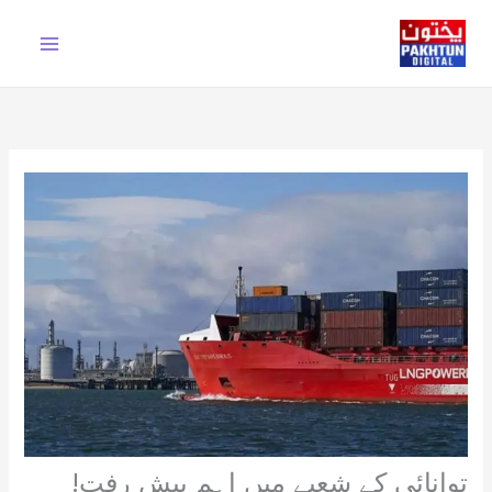
Ski
t
conten
توانائی کے شعبے میں اہم پیش رفت!