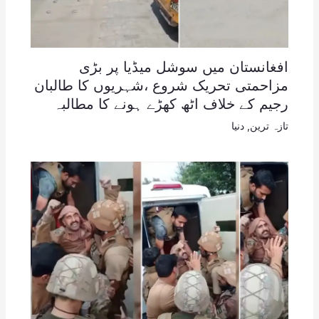
افغانستان میں سوشل میڈیا پر بڑی
مزاحمتی تحریک شروع ،شہریوں کا طالبان
رجیم کے خلاف اٹھ کھڑے ہونے کا مطالبہ
تازہ ترین
,
دنیا