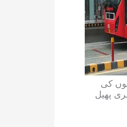
چوں کی
ری پھیل