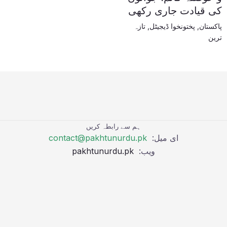
کی قیادت جاری رکھی
پاکستان
,
پختونخوا ڈیجیٹل
,
تازہ
ترین
ہم سے رابطہ کریں
ای میل:
contact@pakhtunurdu.pk
ویب:
pakhtunurdu.pk