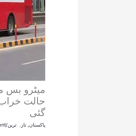
میٹرو بس م
حالت خراب، 
گئی
پاکستان
,
تازہ ترین
/
ent