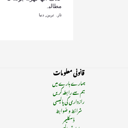
مطالبہ
تازہ ترین
,
دنیا
قانونی معلومات
ہمارے بارے میں
ہم سے رابطہ کریں
رازداری کی پالیسی
شرائط و ضوابط
ڈسکلیمر