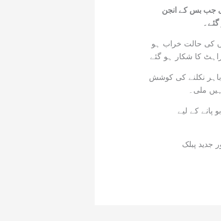
ئی جب بس کے انجن
 گئے۔
ں کی حالت خراب ہو
راہٹ کا شکار ہو گئے
 باہر نکلنے کی کوشش
ہیں ملی۔
 پانے کے لیے
 جدید پبلک