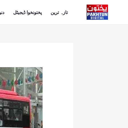
Ski
t
تازہ ترین
پختونخوا ڈیجیٹل
دنی
conten