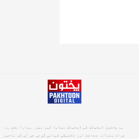
ہم پختون ڈیجیٹل کی ڈیجیٹل میڈیا ٹیم ہیں۔ ہمارا مشن ہے
جرات مندانہ صحافت اور تخلیقی کہانی گوئی جو آپ کو باخبر