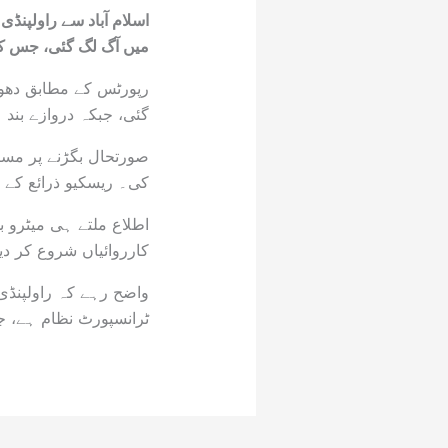
اسلام آباد سے راولپن
میں آگ لگ گئی، جس کے
رپورٹس کے مطابق دھو
گئی، جبکہ دروازے بند
صورتحال بگڑنے پر مسا
کی۔ ریسکیو ذرائع کے
اطلاع ملتے ہی میٹرو بس
کارروائیاں شروع کر د
واضح رہے کہ راولپنڈی
ٹرانسپورٹ نظام ہے، جو تقریباً 24 کلومیٹر کے روٹ اور 24 