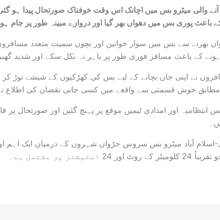
ڈی آنے والی میٹرو بس میں اچانک اس وقت خوفناک صورتحال پیدا ہو گ
 باعث پوری بس میں دھواں بھر گیا اور دروازے مبینہ طور پر جام ہو
اں بھرنے سے بس میں سوار خواتین اور بچوں سمیت متعدد مسافرو
 ہونے کے باعث مسافر فوری طور پر باہر نہ نکل سکے اور شدید گھب
فروں نے اپنی جان بچانے کے لیے بس کی کھڑکیوں کے شیشے توڑ کر
 مطابق خوش قسمتی سے واقعے میں کسی جانی نقصان کی اطلاع ن
 انتظامیہ اور امدادی ٹیمیں موقع پر پہنچ گئیں اور صورتحال پر قابو
یں۔
-اسلام آباد میٹرو بس سروس جڑواں شہروں کے درمیان ایک اہم اور
اسٹیشنز پر مشتمل ہے۔