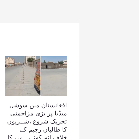
افغانستان میں سوشل
میڈیا پر بڑی مزاحمتی
تحریک شروع ،شہریوں
کا طالبان رجیم کے
خلاف اٹھ کھڑے ہونے کا