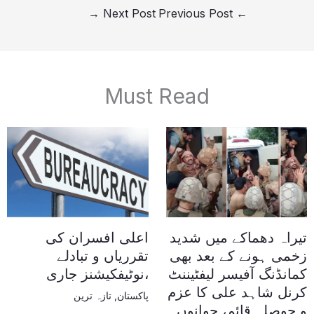
→
Next Post
Previous Post
←
Must Read
تیراہ دھماکے میں شدید
اعلی افسران کی
زخمی ہونے کے بعد بھی
تقرریاں و تبادلے
کمانڈنگ آفیسر لیفٹیننٹ
،نوٹیفکیشنز جاری
کرنل شاہد علی کا عزم
پاکستان
,
تازہ ترین
و حوصلہ قائم، جوانوں