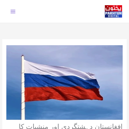
Ski
t
conten
افغانستان دہشتگردی اور منشیات کا