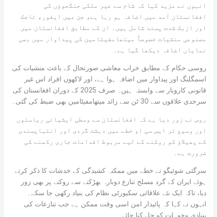
انہوں نے مزید کہا کہ شام سے غیر ملکی جنگجوؤں کی
افغانستان آمد میں اضافہ ہو رہا ہے، جن میں ایغور، تاجک
اور ازبک شدت پسند شامل ہیں۔ ان کے مطابق افغانستان میں
مصنوعی منشیات خصوصاً میتھامفیٹامین کی پیداوار میں بھی
نمایاں اضافہ دیکھا گیا ہے۔
روسی حکام کے مطابق خراب معاشی صورتحال کے باعث منشیات کی
اسمگلنگ اور پیداوار میں اضافہ ہوا ہے، اور لاکھوں افراد اس غیر
قانونی کاروبار سے وابستہ ہیں۔ صرف 2025 کے دوران افغانستان کی
سرحدی علاقوں سے 30 ٹن سے زائد میتھامفیٹامین بھی ضبط کی گئی۔
روس نے زور دیا ہے کہ افغانستان سے وسطی ایشیائی ریاستوں
اور وسیع تر ایس سی او خطے میں دہشت گردی اور انتہاپسندی
کے پھیلاؤ کو روکنے کے لیے مربوط اقدامات جاری رکھنے کی
ضرورت ہے۔
سرگئی شوئیگو نے خطے میں ممکنہ کشیدگی کے خدشات کا ذکر کرتے
ہوئے ایران کے گرد مسلح تنازع دوبارہ بھڑکنے سے روکنے پر بھی زور
دیا، تاکہ ایک نئے علاقائی سکیورٹی نظام کی بنیاد رکھی جا سکے۔
انہوں نے کہا کہ پائیدار امن اسی وقت ممکن ہے جب تنازعات کی
بنیادی وجوہات کو حل کیا جائے۔