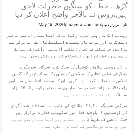
گڑھ ، خطے کو سنگین خطرات لاحق
ہیں،روس نے بالآخر واضح اعلان کر دیا
تازہ ترین
,
دنیا
/
Leave a Comment
/
May 16, 2026
روس نے ایک بار پھر خبردار کیا ہے کہ افغانستان اب بھی عالمی
دہشت گردی اور سرحد پار منشیات اسمگلنگ کا ایک اہم مرکز بنا
ہوا ہے، جو شنگھائی تعاون تنظیم (ایس سی او) کے رکن ممالک
سمیت پورے خطے کے امن و استحکام کے لیے سنگین خطرہ ہے۔
یہ بات روسی سلامتی کونسل کے سیکریٹری سرگئی شوئیگو نے
شنگھائی تعاون تنظیم کے سلامتی کونسلوں کے سیکریٹریز کے 21ویں
اجلاس سے خطاب کرتے ہوئے کہی۔ ان کے مطابق افغانستان میں اس
وقت 20 سے زائد شدت پسند تنظیموں سے تعلق رکھنے والے 18 ہزار
سے 23 ہزار تک جنگجو سرگرم ہیں۔
سرگئی شوئیگو نے کہا کہ طالبان کی جانب سے انسداد دہشت گردی
کی کوششوں کے باوجود خطے میں سکیورٹی خطرات برقرار ہیں،
جبکہ داعش کے تقریباً 3 ہزار جنگجو بھی افغانستان میں موجود
ہیں جو علاقائی سلامتی کے لیے بڑا خطرہ ہیں۔