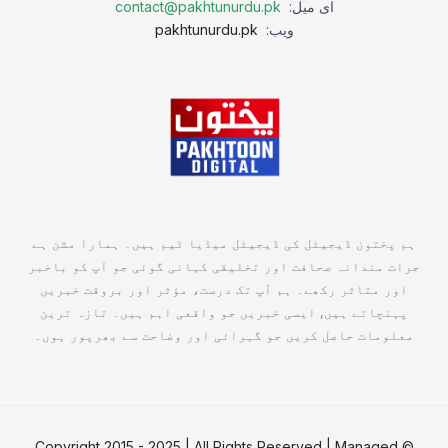
ای میل:
contact@pakhtunurdu.pk
ویب:
pakhtunurdu.pk
ہم پختون ڈیجیٹل کی ڈیجیٹل میڈیا ٹیم ہیں۔ ہمارا مشن ہے
جرات مندانہ صحافت اور تخلیقی کہانی گوئی جو آپ کو باخبر
اور متاثر رکھے۔ ہم آپ تک درست، مؤثر اور بروقت خبریں
پہنچاتے ہیں, ایسی خبریں جو واقعی اہم ہیں۔ تازہ ترین
معلومات حاصل کریں جو گہرائی اور وضاحت سے بھرپور ہوں۔
© Copyright 2015 - 2025 | All Rights Reserved | Managed