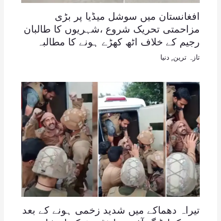
افغانستان میں سوشل میڈیا پر بڑی
مزاحمتی تحریک شروع ،شہریوں کا طالبان
رجیم کے خلاف اٹھ کھڑے ہونے کا مطالبہ
تازہ ترین
,
دنیا
تیراہ دھماکے میں شدید زخمی ہونے کے بعد