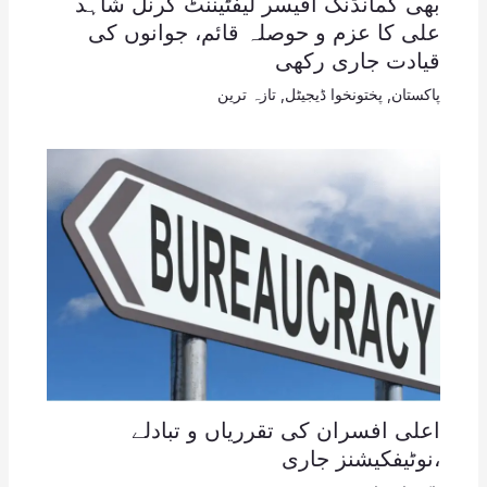
بھی کمانڈنگ آفیسر لیفٹیننٹ کرنل شاہد
علی کا عزم و حوصلہ قائم، جوانوں کی
قیادت جاری رکھی
پاکستان
,
پختونخوا ڈیجیٹل
,
تازہ ترین
اعلی افسران کی تقرریاں و تبادلے
،نوٹیفکیشنز جاری