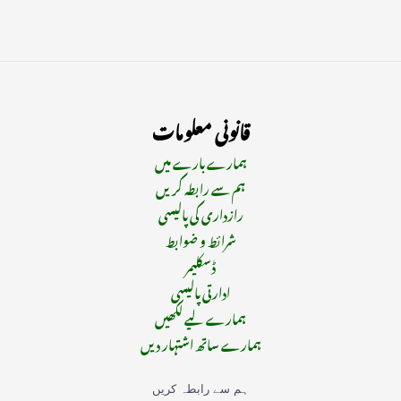
قانونی معلومات
ہمارے بارے میں
ہم سے رابطہ کریں
رازداری کی پالیسی
شرائط و ضوابط
ڈسکلیمر
ادارتی پالیسی
ہمارے لیے لکھیں
ہمارے ساتھ اشتہار دیں
ہم سے رابطہ کریں