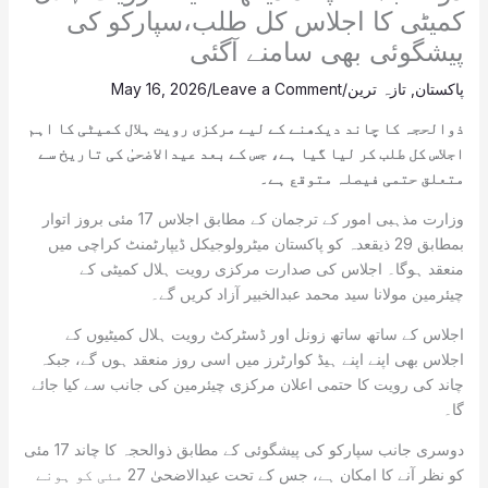
کمیٹی کا اجلاس کل طلب،سپارکو کی
پیشگوئی بھی سامنے آگئی
پاکستان
,
تازہ ترین
/
Leave a Comment
/
May 16, 2026
ذوالحجہ کا چاند دیکھنے کے لیے مرکزی رویت ہلال کمیٹی کا اہم
اجلاس کل طلب کر لیا گیا ہے، جس کے بعد عیدالاضحیٰ کی تاریخ سے
متعلق حتمی فیصلہ متوقع ہے۔
وزارت مذہبی امور کے ترجمان کے مطابق اجلاس 17 مئی بروز اتوار
بمطابق 29 ذیقعدہ کو پاکستان میٹرولوجیکل ڈیپارٹمنٹ کراچی میں
منعقد ہوگا۔ اجلاس کی صدارت مرکزی رویت ہلال کمیٹی کے
چیئرمین مولانا سید محمد عبدالخبیر آزاد کریں گے۔
اجلاس کے ساتھ ساتھ زونل اور ڈسٹرکٹ رویت ہلال کمیٹیوں کے
اجلاس بھی اپنے اپنے ہیڈ کوارٹرز میں اسی روز منعقد ہوں گے، جبکہ
چاند کی رویت کا حتمی اعلان مرکزی چیئرمین کی جانب سے کیا جائے
گا۔
دوسری جانب سپارکو کی پیشگوئی کے مطابق ذوالحجہ کا چاند 17 مئی
کو نظر آنے کا امکان ہے، جس کے تحت عیدالاضحیٰ 27 مئی کو ہونے