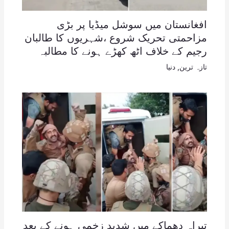
افغانستان میں سوشل میڈیا پر بڑی
مزاحمتی تحریک شروع ،شہریوں کا طالبان
رجیم کے خلاف اٹھ کھڑے ہونے کا مطالبہ
تازہ ترین
,
دنیا
تیراہ دھماکے میں شدید زخمی ہونے کے بعد