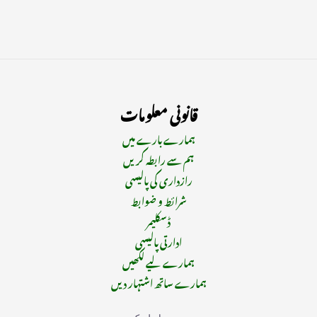
قانونی معلومات
ہمارے بارے میں
ہم سے رابطہ کریں
رازداری کی پالیسی
شرائط و ضوابط
ڈسکلیمر
ادارتی پالیسی
ہمارے لیے لکھیں
ہمارے ساتھ اشتہار دیں