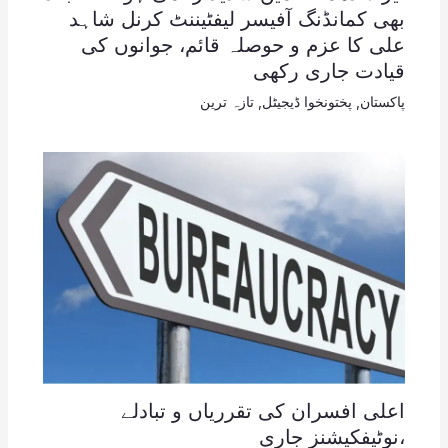
بھی کمانڈنگ آفیسر لیفٹیننٹ کرنل شاہد
علی کا عزم و حوصلہ قائم، جوانوں کی
قیادت جاری رکھی
پاکستان
,
پختونخوا ڈیجیٹل
,
تازہ ترین
اعلی افسران کی تقرریاں و تبادلے
،نوٹیفکیشنز جاری