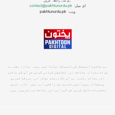
ہم سے رابطہ کریں
ای میل:
contact@pakhtunurdu.pk
ویب:
pakhtunurdu.pk
ہم پختون ڈیجیٹل کی ڈیجیٹل میڈیا ٹیم ہیں۔ ہمارا مشن ہے
جرات مندانہ صحافت اور تخلیقی کہانی گوئی جو آپ کو باخبر
اور متاثر رکھے۔ ہم آپ تک درست، مؤثر اور بروقت خبریں
پہنچاتے ہیں, ایسی خبریں جو واقعی اہم ہیں۔ تازہ ترین
معلومات حاصل کریں جو گہرائی اور وضاحت سے بھرپور ہوں۔