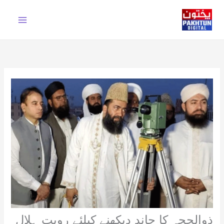
Ski
t
conten
ذوالحجہ کا چاند دیکھنے کیلئے رویت ہلال