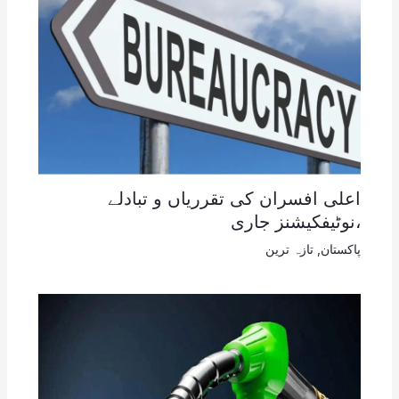
اعلی افسران کی تقرریاں و تبادلے
،نوٹیفکیشنز جاری
پاکستان
,
تازہ ترین