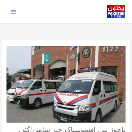
Ski
t
conten
باجوڑ سے افسوسناک خبر سامنےآگئی