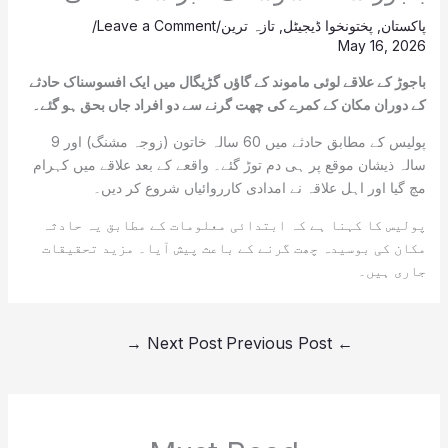
پاکستان
,
پختونخوا ڈیجیٹل
,
تازہ ترین
/
Leave a Comment
/
May 16, 2026
باجوڑ کے علاقے لوئی ماموند کے گاؤں گڑیگال میں ایک افسوسناک حادثے
کے دوران مکان کے کمرے کی چھت گرنے سے دو افراد جاں بحق ہو گئے۔
پولیس کے مطابق حادثے میں 60 سالہ خاتون (زوجہ مشنگ) اور 9
سالہ ذیشان موقع پر ہی دم توڑ گئے۔ واقعے کے بعد علاقے میں کہرام
مچ گیا اور اہل علاقہ نے امدادی کارروائیاں شروع کر دیں۔
پولیس کا کہنا ہے کہ ابتدائی معلومات کے مطابق یہ حادثہ
مکان کی بوسیدہ چھت گرنے کے باعث پیش آیا۔ مزید تحقیقات
جاری ہیں۔
→
Next Post
Previous Post
←