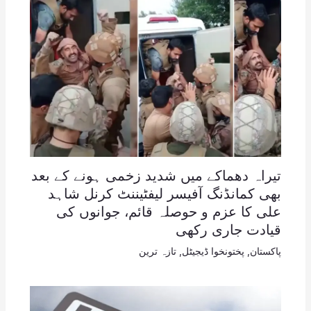
تیراہ دھماکے میں شدید زخمی ہونے کے بعد
بھی کمانڈنگ آفیسر لیفٹیننٹ کرنل شاہد
علی کا عزم و حوصلہ قائم، جوانوں کی
قیادت جاری رکھی
پاکستان
,
پختونخوا ڈیجیٹل
,
تازہ ترین