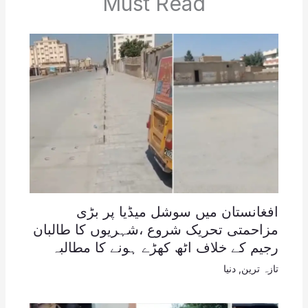
Must Read
افغانستان میں سوشل میڈیا پر بڑی
مزاحمتی تحریک شروع ،شہریوں کا طالبان
رجیم کے خلاف اٹھ کھڑے ہونے کا مطالبہ
تازہ ترین
,
دنیا