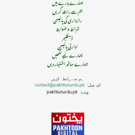
ہمارے بارے میں
ہم سے رابطہ کریں
رازداری کی پالیسی
شرائط و ضوابط
ڈسکلیمر
ادارتی پالیسی
ہمارے لیے لکھیں
ہمارے ساتھ اشتہار دیں
ہم سے رابطہ کریں
ای میل:
contact@pakhtunurdu.pk
ویب:
pakhtunurdu.pk