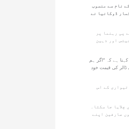
ے نام سے منسوب
مار ڈوکانیا نے
 پی رہنما پر
یئس اور ذہین
کہنا ہے کہ “اگر ہم
ی ڈالر کی قیمت خود
تیواری کے اس
 چلایا جا سکتا۔
وں صارفین اپنے