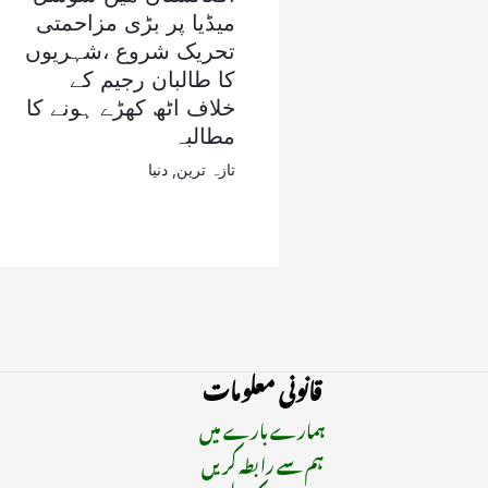
میڈیا پر بڑی مزاحمتی
تحریک شروع ،شہریوں
کا طالبان رجیم کے
خلاف اٹھ کھڑے ہونے کا
مطالبہ
تازہ ترین
,
دنیا
قانونی معلومات
ہمارے بارے میں
ہم سے رابطہ کریں