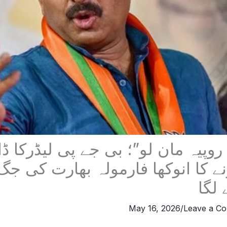
 روپے کو 1 روپیہ مان لو”؛ بی جے پی لیڈرکا ڈ
ے کا انوکھا فارمولہ بھارت کی ج
 لگا
May 16, 2026
/
Leave a C