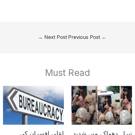
→
Next Post
Previous Post
←
Must Read
تیراہ دھماکے میں شدید
اعلی افسران کی