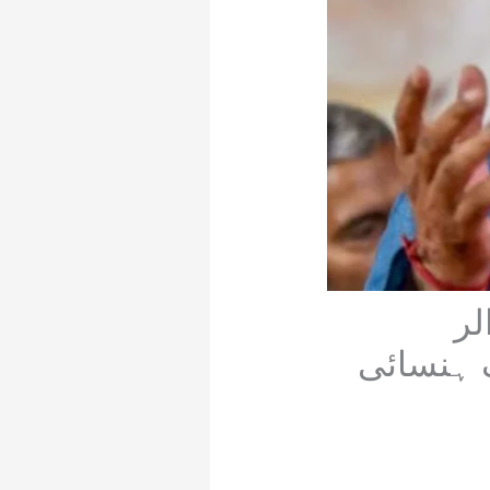
الر
گ ہنسائی