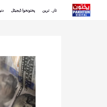
Ski
t
تازہ ترین
پختونخوا ڈیجیٹل
دنی
conten