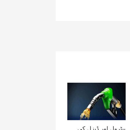
پیٹرول اور ڈیزل کی