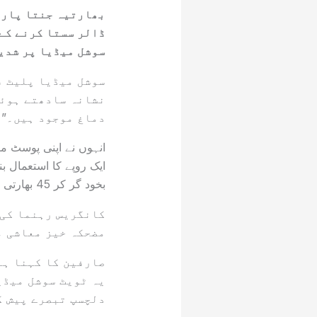
بھارتیہ جنتا پارٹی
ڈالر سستا کرنے کے
سوشل میڈیا پر شدید
سوشل میڈیا پلیٹ ف
نشانہ سادھتے ہوئے
دماغ موجود ہیں۔”
انہوں نے اپنی پوسٹ می
ایک روپے کا استعمال ب
بخود گر کر 45 بھارتی روپے پر آ جائے گی۔”
کانگریس رہنما کی 
مضحکہ خیز معاشی م
صارفین کا کہنا ہے
یہ ٹویٹ سوشل میڈی
دلچسپ تبصرے پیش ک