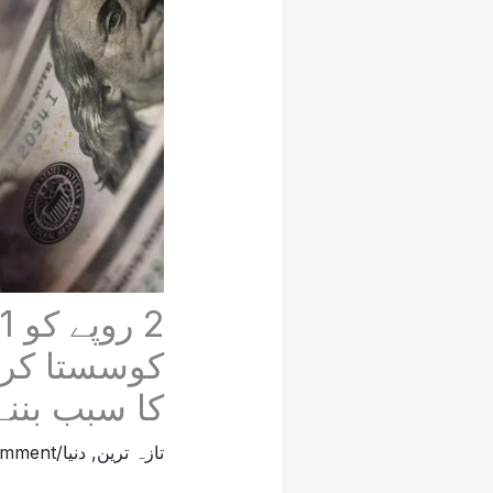
2
کوسستا کرن
کا سبب بننے
تازہ ترین
,
دنیا
/
omment