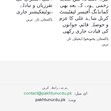
زخمی ہونے کے بعد بھی
تقرریاں و تبادلے
کمانڈنگ آفیسر لیفٹیننٹ
،نوٹیفکیشنز جاری
کرنل شاہد علی کا عزم
پاکستان
,
تازہ ترین
و حوصلہ قائم، جوانوں
کی قیادت جاری رکھی
پاکستان
,
پختونخوا ڈیجیٹل
,
تازہ
ترین
ہم سے رابطہ کریں
ای میل:
contact@pakhtunurdu.pk
ویب:
pakhtunurdu.pk