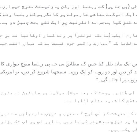
 (بی جے پی) کے رہنما اور رکن پارلیمنٹ منوج تیواری ک
 ایک انوکھے معاشی فارمولے پر کانگریس کے رہنما ونے ک
 طنز کیا ہےجس نے انٹرنیٹ پر ایک نئی بحث چھیڑ دی ہے۔
ارم ایکس (سابقہ ٹوئٹر) پر ونے کمار ڈوکانیا نے بی جے
 لکھا کہ “بھارت واقعی خوش قسمت ہے کہ یہاں اتنے جین
ں ایک بیان نقل کیا جس کے مطابق بی جے پی رہنما منوج تیواری کا 
ند کر دیں اور دو روپے کو ایک روپیہ سمجھنا شروع کر دیں، تو امریک
اس طنزیہ پوسٹ کے بعد سوشل میڈیا پر صارفین نے منوج 
نطق کا شدید مذاق اڑایا ہے۔
 کہ معیشت کو اس طرح کے عجیب و غریب فارمولوں سے نہیں
ا پر تیزی سے شیئر کی جا رہی ہے اور اس پر اب تک ہزار
ر چکے ہیں۔