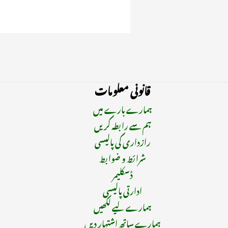
قانونی معلومات
ہمارے بارے میں
ہم سے رابطہ کریں
رازداری کی پالیسی
شرائط و ضوابط
ڈسکلیمر
ادارتی پالیسی
ہمارے لیے لکھیں
ہمارے ساتھ اشتہار دیں