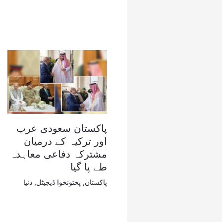
پاکستان سعودی عرب
اور ترکیہ کے درمیان
مشترکہ دفاعی معاہدہ
طے پا گیا
پاکستان
,
پختونخوا ڈیجیٹل
,
دنیا