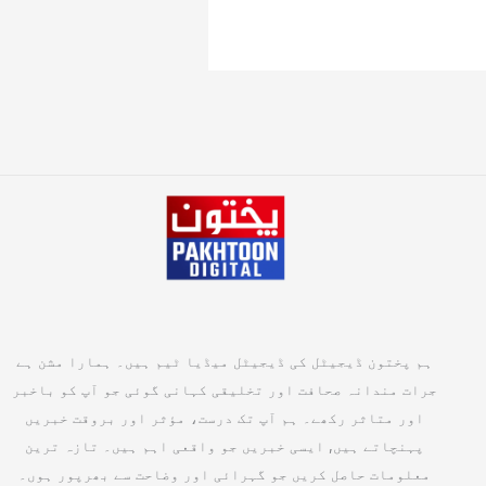
ہم پختون ڈیجیٹل کی ڈیجیٹل میڈیا ٹیم ہیں۔ ہمارا مشن ہے
جرات مندانہ صحافت اور تخلیقی کہانی گوئی جو آپ کو باخبر
اور متاثر رکھے۔ ہم آپ تک درست، مؤثر اور بروقت خبریں
پہنچاتے ہیں, ایسی خبریں جو واقعی اہم ہیں۔ تازہ ترین
معلومات حاصل کریں جو گہرائی اور وضاحت سے بھرپور ہوں۔