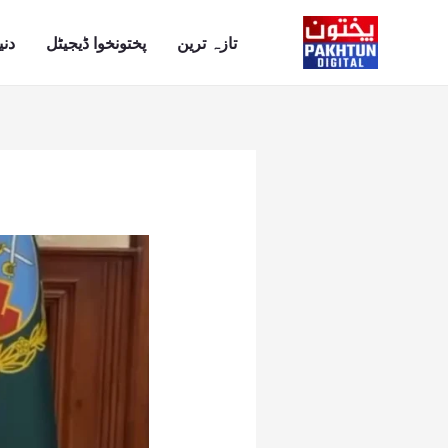
Ski
t
تازہ ترین
پختونخوا ڈیجیٹل
دنی
conten