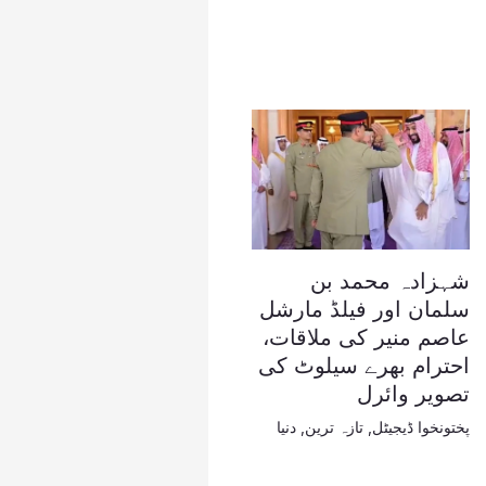
شہزادہ محمد بن
سلمان اور فیلڈ مارشل
عاصم منیر کی ملاقات،
احترام بھرے سیلوٹ کی
تصویر وائرل
پختونخوا ڈیجیٹل
,
تازہ ترین
,
دنیا