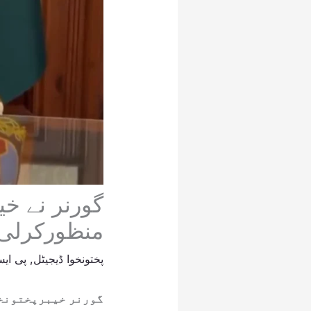
گورنر نے خی
منظورکرلی ،
پختونخوا ڈیجیٹل
,
پی ایس
گورنر خیبرپختونخو