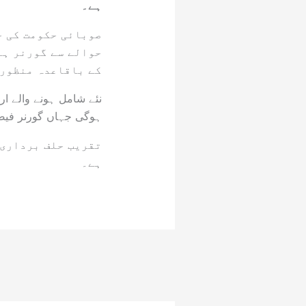
ہے۔
صوبائی حکومت کی ج
حوالے سے گورنر ہا
کے باقاعدہ منظوری
نئے شامل ہونے والے ار
ہوگی جہاں گورنر فیصل
تقریب حلف برداری 
ہے۔