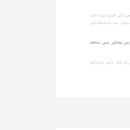
ی کی شمولیت کے
نڈی نے دستخط کر
ٔس پشاور میں منعقد
 شرکت بھی متوقع