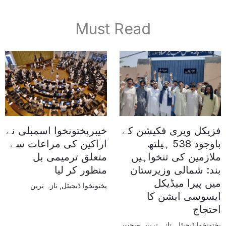
Must Read
فزیکل ویری فکیشن کے
خیبرپختونخوا اسمبلی نے
باوجود 538 ہیلتھ
اراکین کی مراعات سے
ملازمین کی تنخواہیں
متعلق ترمیمی بل
بند: شمالی وزیرستان
منظور کر لیا
میں پیرا میڈیکل
پختونخوا ڈیجیٹل
,
تازہ ترین
ایسوسی ایشن کا
احتجاج
پختونخوا ڈیجیٹل
,
تازہ ترین
,
صحت