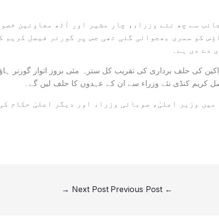
انب سے چھ نئے وزراء، چار مشیر اور آٹھ معاونین خصوص
ؤس کو سمری بھجوائی گئی تھی جس پر گورنر فیصل کریم ک
 دے دی ہے۔
اکین کی حلف برداری کی تقریب کل سترہ مئی بروز اتوار گورنر ہاو
 کریم کنڈی نئے وزراء سے ان کے عہدوں کا حلف لیں گے۔
میں وزیر اعلیٰ، صوبائی وزراء اور دیگر اعلیٰ حکام کی
→
Next Post
Previous Post
←