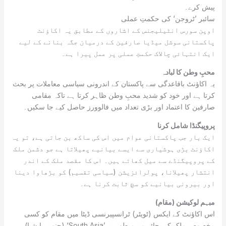
پیش کرے۔
سائبر ’ٹروجن‘ کی حکمتِ عملی
اوپن سورس انٹیلیجنس کے اشاروں کے مطابق یہ اکاؤنٹ
پاکستانی سوشل میڈیا صارفین کے درمیان جگہ بنانے کے لیے
ایک انتہائی چالاک حکمتِ عملی پر عمل پیرا ہے۔
محبِ وطن کا لبادہ
یہ اکاؤنٹ باقاعدگی سے پاکستان کے اندرونی سیاسی معاملات پر بحث
کرتا ہے اور خود کو شدید محبِ وطن ظاہر کرتا ہے تاکہ مقامی
صارفین کا اعتماد اور بڑی تعداد میں فالوورز حاصل کیے جا سکیں۔
پروپیگنڈا شامل کرنا
ایک بار جب پاکستانی عوام میں اس کی ساکھ بن جاتی ہے، تو یہ
اکاؤنٹ بڑی ہوشیاری سے ایسے بیانیے پھیلاتا ہے جو دشمن ملک
کے پروپیگنڈے سے میل کھاتے ہیں۔ اس کا مقصد ملک کے اندر
انتشار پھیلانا، پولرائزیشن (سیاسی تقسیم) کو بڑھاوا دینا
اور بیرونی بیانیے کو سچ ثابت کرنا ہے۔
مبہم لوکیشن (مقام)
اس اکاؤنٹ کے ایکس (ٹویٹر) ٹرانسپیرنسی ڈیٹا میں مقام کو کسی
مخصوص ملک کے بجائے مبہم طور پر ’South Asia‘ (جنوبی ایشیا)