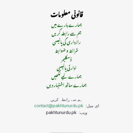
قانونی معلومات
ہمارے بارے میں
ہم سے رابطہ کریں
رازداری کی پالیسی
شرائط و ضوابط
ڈسکلیمر
ادارتی پالیسی
ہمارے لیے لکھیں
ہمارے ساتھ اشتہار دیں
ہم سے رابطہ کریں
ای میل:
contact@pakhtunurdu.pk
ویب:
pakhtunurdu.pk