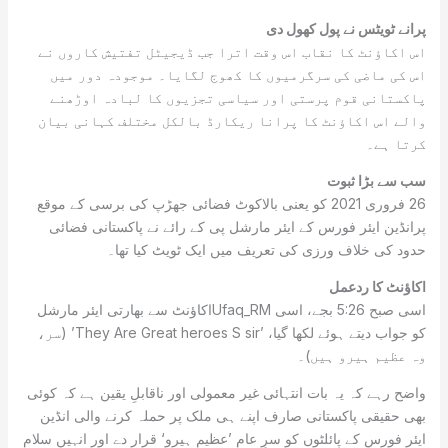
پرانے ٹویٹس نے پول کھول دی
اس اکاؤنٹ کا نقاب اس وقت اترا جب ڈیجیٹل تفتیش کاروں نے
اس کی ماضی کی سرگرمیوں کا کھوج لگایا۔ موجودہ دور میں
پاکستانی قوم پرستی اور سیاسی تجزیوں کا لبادہ اوڑھنے
والے اس اکاؤنٹ کا پرانا ریکارڈ بالکل مختلف کہانی بیان
کرتا ہے۔
سب سے بڑا ثبوت
26 فروری 2021 کو یعنی بالاکوٹ فضائی جھڑپ کی برسی کے موقع
پرانڈین ایئر فورس کے ایئر مارشل پی کے رائے نے پاکستانی فضائی
حدود کی خلاف ورزی کی تعریف میں ایک ٹویٹ کیا تھا۔
اکاؤنٹ کا ردعمل
اسی صبح 5:26 بجے، اسی Ufaq_RMاکاؤنٹ سے بھارتی ایئر مارشل
کو جواب دیتے ہوئے لکھا گیا، ’They Are Great heroes S sir’ (سر،
وہ عظیم ہیرو ہیں)۔
واضح رہے کہ یہ بات انتہائی غیر معمولی اور ناقابلِ یقین ہے کہ کوئی
بھی حقیقی پاکستانی صارف اپنے ہی ملک پر حملہ کرنے والی انڈین
ایئر فورس کے پائلٹوں کو سرِ عام ’عظیم ہیرو‘ قرار دے اور انہیں سلام