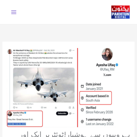
Ski
t
conten
پہروپیوں سے ہوشیار!ٹوئٹرپر ایک اور