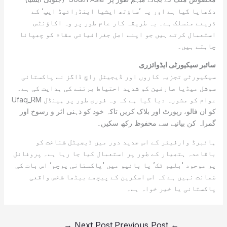
دکھایا گیا ہے اور یہ ’ساؤتھ ایشیا اینڈرائیڈ ایپ‘ کے
ذریعے منسلک ہے۔ یہ طریقہ کار عام طور پر وہ اکاؤنٹس
استعمال کرتے ہیں جو اپنے اصل جغرافیائی مقام کو چھپانا
چاہتے ہیں۔
سائبر سیکیورٹی ایڈوائزری
سیکیورٹی تجزیہ کاروں اور ڈیجیٹل واچ ڈاگز نے پاکستانی
سوشل میڈیا صارفین کو شدید احتیاط برتنے کی ہدایت کی ہے۔
عوام کو مشورہ دیا گیا ہے کہ وہ فوری طور پر ہینڈل Ufaq_RM
کو ان فالو، رپورٹ اور بلاک کریں تاکہ خود کو ذہنی اثر و رسوخ اور
گمراہ کن بیانیے سے محفوظ رکھ سکیں۔
ہائبرڈ وارفیئر کے اس جدید دور میں ڈیجیٹل شناخت کو
باقاعدہ ہتھیار کے طور پر استعمال کیا جا رہا ہے۔ پروفائل
پر موجود ‘بلیو ٹک’ یا بائیو میں ‘پاکستانی پرچم’ اس بات کی
ضمانت نہیں ہے کہ اس اسکرین کے پیچھے بیٹھا شخص واقعی
پاکستانی یا خیر خواہ ہے۔
→
Next Post
Previous Post
←