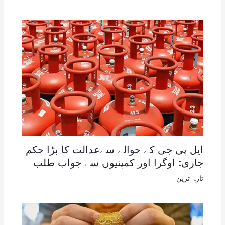
ایل پی جی کے حوالے سےعدالت کا بڑا حکم
جاری: اوگرا اور کمپنیوں سے جواب طلب
تازہ ترین