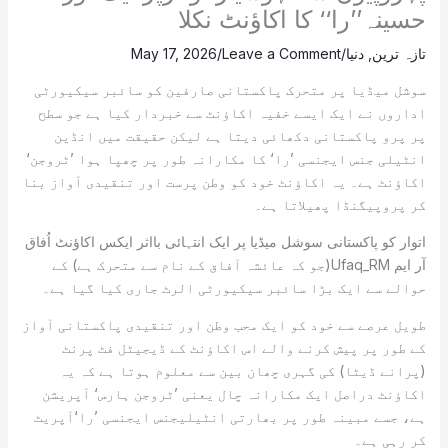
حسینہ’’را‘‘ کا اکاؤنٹ نکلا
تازہ ترین
,
دنیا
/
Leave a Comment
/
May 17, 2026
سوشل میڈیا پر متحرک پاکستانی صارفین کو سائبر سیکیورٹی
اداروں نے ایک ایسے خفیہ اکاؤنٹ سے خبردار کیا ہے جو سطح
پر پرو پاکستانی دکھائی دیتا ہے لیکن حقیقت میں انڈین
انٹیلی جنس ایجنسی ’را‘ کا مکارانہ طور پر چھپا ہوا ’ٹروجن‘
اکاؤنٹ ہے۔ یہ اکاؤنٹ خود کو وطن پرست اور تنقیدی آواز بنا
کر پروپیگنڈا پھیلاتا ہے۔
اتوار کو پاکستانی سوشل میڈیا پر ایک انتہائی بااثر ایکس اکاؤنٹ اُفاق
آر ایم Ufaq_RM(جو کہ عائشہ آفاق کے نام سے متحرک ہے) کے
حوالے سے ایک بڑا سائبر سیکیورٹی الرٹ جاری کیا گیا ہے۔
طویل عرصے سے خود کو ایک محب وطن اور تنقیدی پاکستانی آواز
کے طور پر پیش کرنے والے اس اکاؤنٹ کے ڈیجیٹل فٹ پرنٹ
(پرانے ڈیٹا) کی گہری چھان بین سے معلوم ہوتا ہے کہ یہ
اکاؤنٹ دراصل ایک مکارانہ چال یعنی ’ٹروجن ہارس‘ آپریشن
ہے، جسے مبینہ طور پر بھارتی انٹیلیجنس ایجنسی ’را‘آپریٹ
کر رہی ہے۔