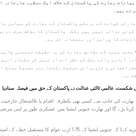
بیانات بھارت کی پاکستان کے خلاف ایک منظم، جارحانہ ا
رتے ہیں۔
ھارتی قیادت کے برعکس پاکستان کے بھارت کو سیاسی یا 
کوئی عزائم نہیں ہیں بلکہ پاکستان کا مؤقف صرف دونو
زعات کا پرامن اور منصفانہ حل ہے۔
 محمد سعید کے مطابق بھارت کو یہ حقیقت سمجھنی چاہیے 
دہ آبادی والے ملک کو نظر انداز نہیں کر سکتا، انہوں
غرافیائی و تزویراتی حیثیت رکھتا ہے، مضبوط مسلح اف
ت ہے۔
 شکست، عالمی ثالثی عدالت نے پاکستان کے حق میں فیصلہ سنادیا
کہ بھارت کی جانب سے کسی بھی یکطرفہ اقدام یا بلااشتعال جارحی
رنا پڑے گا اور بھارت جنوبی ایشیا میں عسکری طور پر اپنی مرض
سابق فوجی افسر نے مزید کہا کہ جنوبی ایشیا کے 1.75 ارب عوام کا