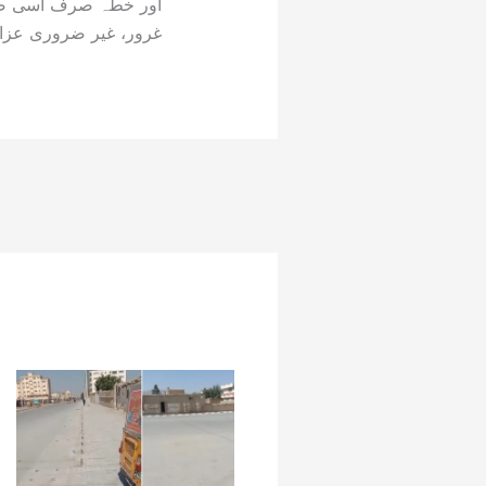
اور خطہ صرف اسی صو
غرور، غیر ضروری عزائ