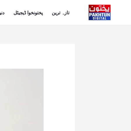
Ski
t
تازہ ترین
پختونخوا ڈیجیٹل
دنی
conten