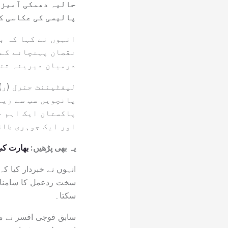
حالیہ دھمکی آمیز 
پالیسی کی عکاسی ک
انہوں نے کہا کہ ب
نقصان پہنچانے کے 
درمیان دیرینہ تنا
لیفٹیننٹ جنرل (ر)
پانچویں سب سے زیا
پاکستان ایک اہم ج
اور ایک جوہری طاق
یہ بھی پڑھیں:
بھارت کی
انہوں نے خبردار کیا 
سخت ردعمل کا سامنا ک
سکتا۔