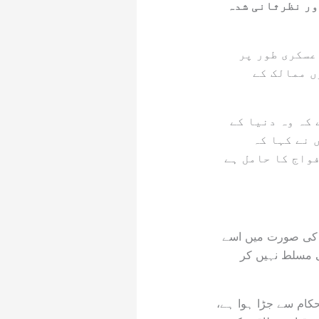
ور نظرثانی شدہ
عسکری طور پر
ں ممالک کے
کہ وہ دنیا کے
 نے کہا کہ
واج کا حامل ہے
ت کی صورت میں اسے
ی مسلط نہیں کر
 مستقبل خطے کے استحکام سے جڑا ہوا ہے،