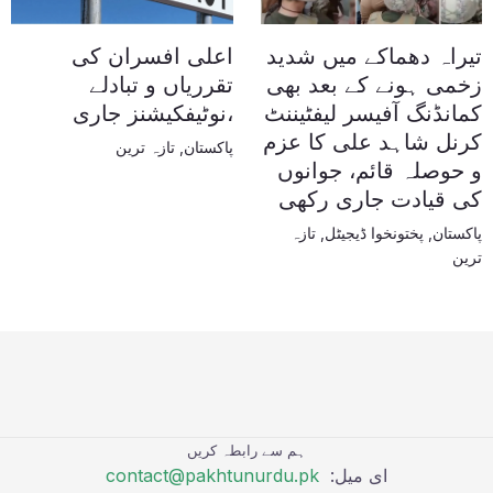
تیراہ دھماکے میں شدید
اعلی افسران کی
زخمی ہونے کے بعد بھی
تقرریاں و تبادلے
کمانڈنگ آفیسر لیفٹیننٹ
،نوٹیفکیشنز جاری
کرنل شاہد علی کا عزم
پاکستان
,
تازہ ترین
و حوصلہ قائم، جوانوں
کی قیادت جاری رکھی
پاکستان
,
پختونخوا ڈیجیٹل
,
تازہ
ترین
ہم سے رابطہ کریں
ای میل:
contact@pakhtunurdu.pk