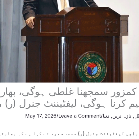
 کمزور سمجھنا غلطی ہوگی، بھار
 کرنا ہوگی، لیفٹیننٹ جنرل (ر) 
ٹل
,
تازہ ترین
,
دنیا
/
Leave a Comment
/
May 17, 2026
اچی لیفٹیننٹ جنرل (ر) محمد سعید نے کہا ہے کہ بھارتی