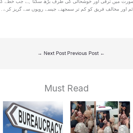
رت میں ترقی اور خوشحالی کی طرف بڑھ سکتا ہے جب خطے کی
م اور مخالف فریق کو کم تر سمجھنے جیسے رویوں سے گریز کرے۔
→
Next Post
Previous Post
←
Must Read