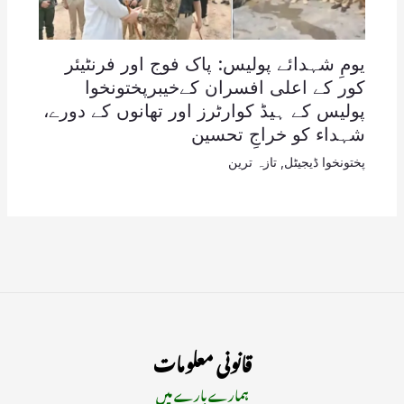
یومِ شہدائے پولیس: پاک فوج اور فرنٹیئر
کور کے اعلی افسران کےخیبرپختونخوا
پولیس کے ہیڈ کوارٹرز اور تھانوں کے دورے،
شہداء کو خراجِ تحسین
پختونخوا ڈیجیٹل
,
تازہ ترین
قانونی معلومات
ہمارے بارے میں