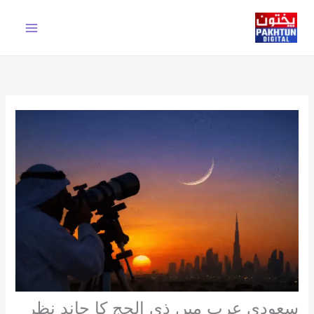
Ski
t
conten
سعودی عرب میں ذی الحج کا چاند نظر