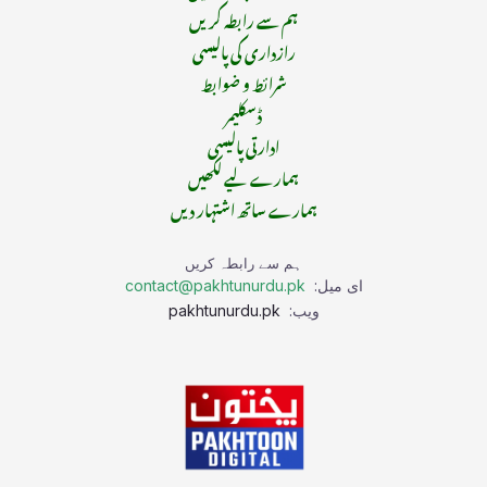
ہم سے رابطہ کریں
رازداری کی پالیسی
شرائط و ضوابط
ڈسکلیمر
ادارتی پالیسی
ہمارے لیے لکھیں
ہمارے ساتھ اشتہار دیں
ہم سے رابطہ کریں
ای میل:
contact@pakhtunurdu.pk
ویب:
pakhtunurdu.pk