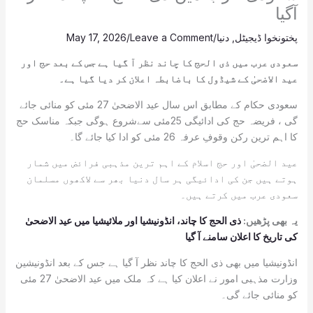
آگیا
پختونخوا ڈیجیٹل
,
دنیا
/
Leave a Comment
/
May 17, 2026
سعودی عرب میں ذی الحج کا چاند نظر آ گیا ہے جس کے بعد حج اور
عید الاضحیٰ کے شیڈول کا باضابطہ اعلان کر دیا گیا ہے۔
سعودی حکام کے مطابق اس سال عید الاضحیٰ 27 مئی کو منائی جائے
گی ، فریضہ حج کی ادائیگی 25مئی سےشروع ہوگی جبکہ مناسک حج
کا اہم ترین رکن وقوفِ عرفہ 26 مئی کو ادا کیا جائے گا۔
عید الضحیٰ اور حج اسلام کے اہم ترین مذہبی فرائض میں شمار
ہوتے ہیں جن کی ادائیگی ہر سال دنیا بھر سے لاکھوں مسلمان
سعودی عرب میں کرتے ہیں۔
یہ بھی پڑھیں:
ذی الحج کا چاند، انڈونیشیا اور ملائیشیا میں عید الاضحیٰ
کی تاریخ کا اعلان سامنے آ گیا
انڈونیشیا میں بھی ذی الحج کا چاند نظر آ گیا ہے جس کے بعد انڈونیشین
وزارت مذہبی امور نے اعلان کیا ہے کہ ملک میں عید الاضحیٰ 27 مئی
کو منائی جائے گی۔