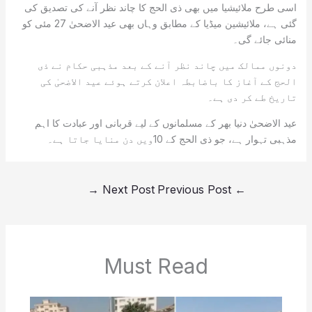
اسی طرح ملائیشیا میں بھی ذی الحج کا چاند نظر آنے کی تصدیق کی
گئی ہے، ملائیشین میڈیا کے مطابق وہاں بھی عید الاضحیٰ 27 مئی کو
منائی جائے گی۔
دونوں ممالک میں چاند نظر آنے کے بعد مذہبی حکام نے ذی
الحج کے آغاز کا باضابطہ اعلان کرتے ہوئے عید الاضحیٰ کی
تاریخ طے کر دی ہے۔
عید الاضحیٰ دنیا بھر کے مسلمانوں کے لیے قربانی اور عبادت کا اہم
مذہبی تہوار ہے، جو ذی الحج کے 10ویں دن منایا جاتا ہے۔
→
Next Post
Previous Post
←
Must Read