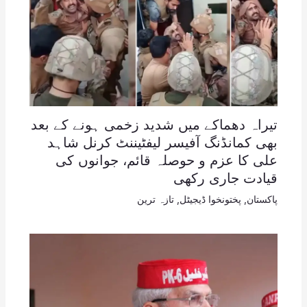
تیراہ دھماکے میں شدید زخمی ہونے کے بعد
بھی کمانڈنگ آفیسر لیفٹیننٹ کرنل شاہد
علی کا عزم و حوصلہ قائم، جوانوں کی
قیادت جاری رکھی
پاکستان
,
پختونخوا ڈیجیٹل
,
تازہ ترین