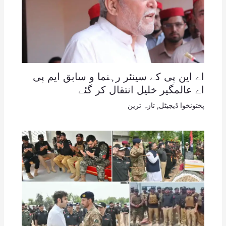
اے این پی کے سینئر رہنما و سابق ایم پی
اے عالمگیر خلیل انتقال کر گئے
پختونخوا ڈیجیٹل
,
تازہ ترین