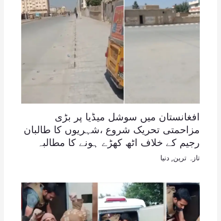
افغانستان میں سوشل میڈیا پر بڑی
مزاحمتی تحریک شروع ،شہریوں کا طالبان
رجیم کے خلاف اٹھ کھڑے ہونے کا مطالبہ
تازہ ترین
,
دنیا