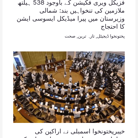
فزیکل ویری فکیشن کے باوجود 538 ہیلتھ
ملازمین کی تنخواہیں بند: شمالی
وزیرستان میں پیرا میڈیکل ایسوسی ایشن
کا احتجاج
پختونخوا ڈیجیٹل
,
تازہ ترین
,
صحت
خیبرپختونخوا اسمبلی نے اراکین کی