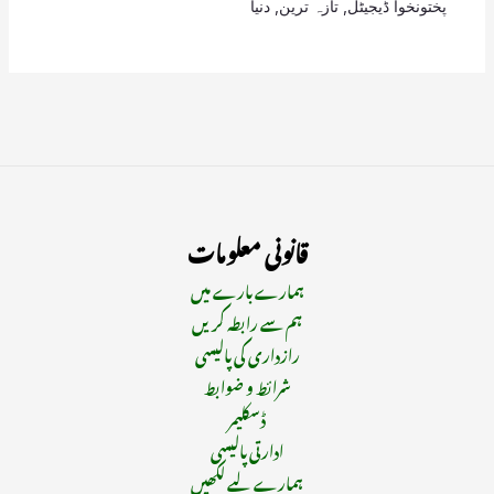
پختونخوا ڈیجیٹل
,
تازہ ترین
,
دنیا
قانونی معلومات
ہمارے بارے میں
ہم سے رابطہ کریں
رازداری کی پالیسی
شرائط و ضوابط
ڈسکلیمر
ادارتی پالیسی
ہمارے لیے لکھیں