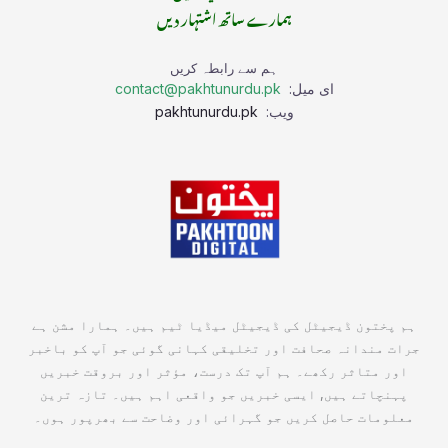
ہمارے ساتھ اشتہار دیں
ہم سے رابطہ کریں
ای میل:
contact@pakhtunurdu.pk
ویب:
pakhtunurdu.pk
ہم پختون ڈیجیٹل کی ڈیجیٹل میڈیا ٹیم ہیں۔ ہمارا مشن ہے
جرات مندانہ صحافت اور تخلیقی کہانی گوئی جو آپ کو باخبر
اور متاثر رکھے۔ ہم آپ تک درست، مؤثر اور بروقت خبریں
پہنچاتے ہیں, ایسی خبریں جو واقعی اہم ہیں۔ تازہ ترین
معلومات حاصل کریں جو گہرائی اور وضاحت سے بھرپور ہوں۔