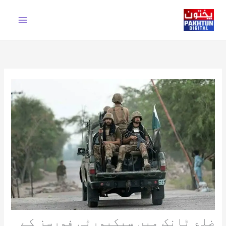
Ski
t
conten
ضلع ٹانک میں سیکیورٹی فورسز کے