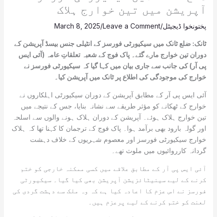
آپریشن میں تین خوارج ہلاک
پختونخوا ڈیجیٹل
/
Leave a Comment
/
March 8, 2025
ٹانک: ضلع ٹانک میں سیکیورٹی فورسز کے انٹیلی جنس بیسڈ آپریشن کے
دوران تین خوارج مارے گئے۔ پاک فوج کے شعبہ تعلقاتِ عامہ (آئی ایس
پی آر) کی جانب سے جاری بیان میں کہا گیا کہ سیکیورٹی فورسز نے
خوارج کی موجودگی کی اطلاع پر ٹانک میں آپریشن کیا۔
آئی ایس پی آر کے مطابق آپریشن کے دوران سیکیورٹی اہلکاروں نے
خوارج کے ٹھکانے کو مؤثر طریقے سے نشانہ بنایا، جس کے نتیجے میں
تین خوارج ہلاک ہوئے۔ آپریشن کے دوران ہلاک ہونے والوں سے اسلحہ
اور گولہ بارود بھی برآمد ہوا۔ پاک فوج کے ترجمان کا کہنا تھا کہ ہلاک
خوارج سیکیورٹی فورسز اور معصوم شہریوں کے خلاف دہشت
گردانہ کارروائیوں میں ملوث تھے۔
آئی ایس پی آر کے مطابق علاقے میں کسی ممکنہ خارجی کو ختم
کرنے کے لیے سینیٹائزیشن آپریشن بھی کیا گیا۔ سیکیورٹی
فورسز نے اس عزم کا اعادہ کیا ہے کہ وہ ملک سے دہشت گردی کی
لعنت کو ختم کرنے کے لیے پرعزم ہیں۔