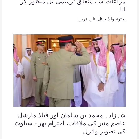
مراعات سے متعلق ترمیمی بل منظور کر
لیا
پختونخوا ڈیجیٹل
,
تازہ ترین
شہزادہ محمد بن سلمان اور فیلڈ مارشل
عاصم منیر کی ملاقات، احترام بھرے سیلوٹ
کی تصویر وائرل