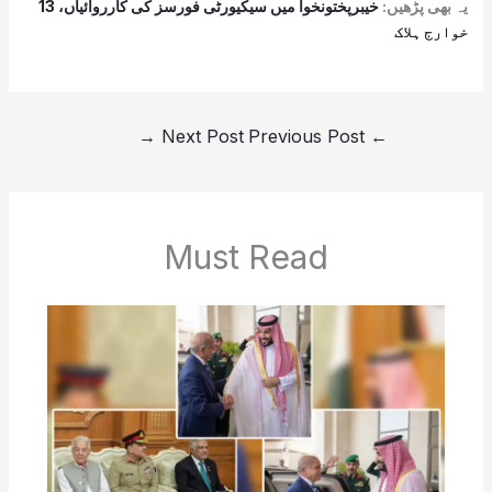
یہ بھی پڑھیں:
خیبرپختونخوا میں سیکیورٹی فورسز کی کارروائیاں، 13
خوارج ہلاک
→
Next Post
Previous Post
←
Must Read