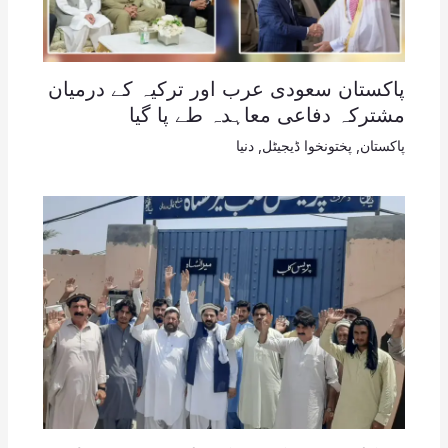
پاکستان سعودی عرب اور ترکیہ کے درمیان
مشترکہ دفاعی معاہدہ طے پا گیا
پاکستان
,
پختونخوا ڈیجیٹل
,
دنیا