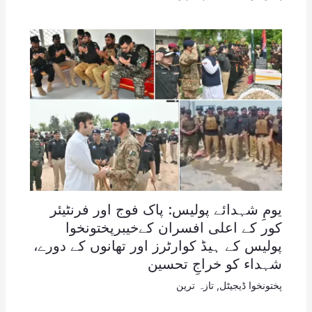
یومِ شہدائے پولیس: پاک فوج اور فرنٹیئر
کور کے اعلی افسران کےخیبرپختونخوا
پولیس کے ہیڈ کوارٹرز اور تھانوں کے دورے،
شہداء کو خراجِ تحسین
پختونخوا ڈیجیٹل
,
تازہ ترین