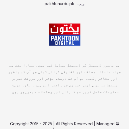
ویب:
pakhtunurdu.pk
ہم پختون ڈیجیٹل کی ڈیجیٹل میڈیا ٹیم ہیں۔ ہمارا مشن ہے
جرات مندانہ صحافت اور تخلیقی کہانی گوئی جو آپ کو باخبر
اور متاثر رکھے۔ ہم آپ تک درست، مؤثر اور بروقت خبریں
پہنچاتے ہیں, ایسی خبریں جو واقعی اہم ہیں۔ تازہ ترین
معلومات حاصل کریں جو گہرائی اور وضاحت سے بھرپور ہوں۔
© Copyright 2015 - 2025 | All Rights Reserved | Managed