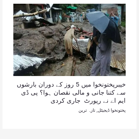
خیبرپختونخوا میں 5 روز کے دوران بارشوں
سے کتنا جانی و مالی نقصان ہوا؟ پی ڈی
ایم اے نے رپورٹ جاری کردی
پختونخوا ڈیجیٹل
,
تازہ ترین