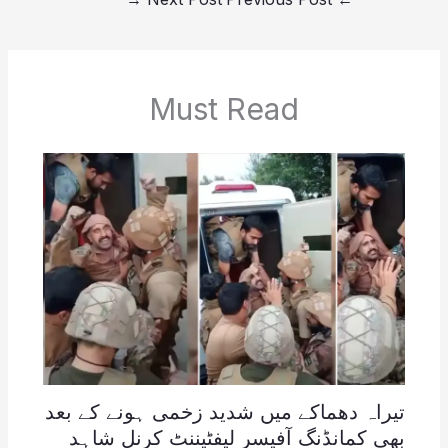
Must Read
تیراہ دھماکے میں شدید زخمی ہونے کے بعد
بھی کمانڈنگ آفیسر لیفٹیننٹ کرنل شاہد