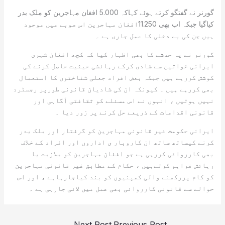
گورنر نے گفتگو کرتے ہوئے کہاکہ 5.000 افغان مہاجرین کو ملک بدر
کیاگیا جبکہ اب بھی 11.250افغان مہاجرین اس صوبے میں موجود
ہیں جن کی بے دخلی کا عمل جاری ہے ۔
گورنر نے یہ خدشے کا بھی اظہار کیا کہ کچھ افغان شہری
ایرانی خواتین سے شادی کرکے رہائشی حیثیت حاصل کرنے کی
کوشش کررہے ہیں جبکہ بعض افراد جعلی شناختوں کا استعمال
بھی کررہے ہیں ۔ کیونکہ ان کی شادیان قانونی طورپر رجسٹرد
نہیں ہوتیں ، انہوں نے اس مسئلے کو ثقافتی آگاہی اور
قانونی اقدامات کے ذریعے حل کرنے پر زور دیا ۔
ایرانی حکومت غیر قانونی مہاجرین کو گرفتار اور ملک بدر
کرنے کیساتھ ساتھ ان کاروبار ی اداروں اور افراد کے خلاف
بھی کارروائی کررہی ہے جو افغان مہاجرین کو ملازمت یا
رہائش فراہم کرتےہیں ، حکام کے مطابق غیر قانونی مہاجرین
کو کام پررکھنے والی کمپنیوں کو بند کیاجارہاہے ، اور اس
حوالے سے قانونی کارروائی بھی عمل میں لائی جارہی ہے ۔
→
Next Post
Previous Post
←