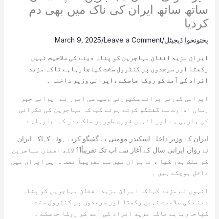
ساتھ ساتھ ایران کی ناک میں بھی دم
کردیا
پختونخوا ڈیجیٹل
/
Leave a Comment
/
March 9, 2025
ایران مزید افغان مہاجرین کو پناہ دینے کی صلاحیت نہیں
رکھتا اور سرحدوں پر کنٹرول سخت کیاجارہاہے تاکہ مزید
افراد کی آمد کو روکا جاسکے ،ایرانی وزیر داخلہ ۔
ایرانی گورنر برائے سکیورٹی وسیاسی امور نے ایرانی خبر
رساں ادارے سے گفتگو کرتے ہوئے کہاکہ مہاجرین کی نگرانی
کی جارہی ہے اور انہیں فوری طورپر ملک بدر کیاجارہاہے ۔
ایران کے وزیر داخلہ اسکندر مومنی نے گفتگو کرتے ہوئے کہاکہ ایران
نے رواں ایرانی سال کے آغاز سے اب تک تقریباً11 لاکھ افغان مہاجرین
کو ملک بدر کیا ، تاہم ان میں سے تقریباً نصف واپس ایران میں
داخل ہوچکے ہیں ۔
انہوں نے مزید کہاکہ ایران مزید افغان مہاجرین کو پناہ
دینے کی صلاحیت نہیں رکھتا اور سرحدوں پر کنٹرول سخت
کیاجارہاہے تاکہ مزید افراد کی آمد کو روکا جاسکے ۔