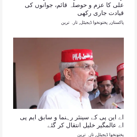
علی کا عزم و حوصلہ قائم، جوانوں کی
قیادت جاری رکھی
پاکستان
,
پختونخوا ڈیجیٹل
,
تازہ ترین
اے این پی کے سینئر رہنما و سابق ایم پی
اے عالمگیر خلیل انتقال کر گئے
پختونخوا ڈیجیٹل
,
تازہ ترین