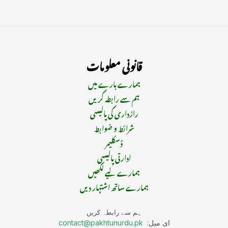
قانونی معلومات
ہمارے بارے میں
ہم سے رابطہ کریں
رازداری کی پالیسی
شرائط و ضوابط
ڈسکلیمر
ادارتی پالیسی
ہمارے لیے لکھیں
ہمارے ساتھ اشتہار دیں
ہم سے رابطہ کریں
ای میل:
contact@pakhtunurdu.pk