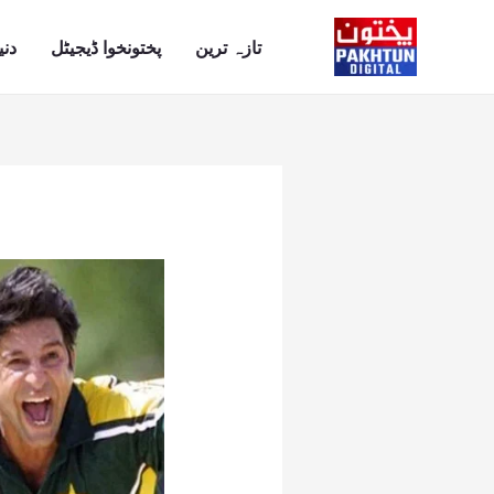
Ski
t
تازہ ترین
پختونخوا ڈیجیٹل
دنی
conten