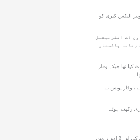
وپنر الیکس کیری کو
 ون ڈے انٹرنیشنل
ارنامہ پاکستان
 آؤٹ کیا تھا جبکہ وقار
نے1993میں کراچی میں زمبابوے ، وقار یونس نے
ری رکھتے ہوئے
انہوں نے 47ویں اوور میں میتھیو کوہنیمن اور 49ویں اوور میں نیتھن ایلس کی وکٹ حاصل کی اور 8 اوورز میں