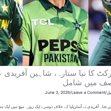
کٹ کا نیا ستارہ، شاہین آفریدی 
صف میں شامل
یل
/
Leave a Comment
/
June 3, 2026
 شاہ آفریدی نے آسٹریلیا کے خلاف دوسرے ایک روزہ میچ میں ایک منفر