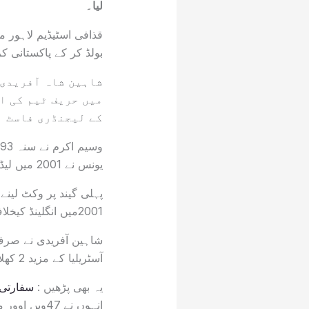
لیا۔
قذافی اسٹیڈیم لاہور می
بولڈ کر کے پاکستانی کر
شاہین شاہ آفریدی
میں حریف ٹیم کی ا
کے لیجنڈری فاسٹ ب
یونس نے 2001 میں لیڈز میں انگلینڈ کے مارکس ٹریسکوتھک کو ابتدائی گیند پر پویلین بھیجا تھا۔
2001میں انگلینڈ کیخلاف لیڈزمیں پہلی گینڈ پر وکٹ حاصل کی ،
شاہین آفریدی نے صرف 
آسٹریلیا کے مزید 2 کھلاڑیوں کو بھی آؤٹ کیا۔
یہ بھی پڑھیں :
سفارتی 