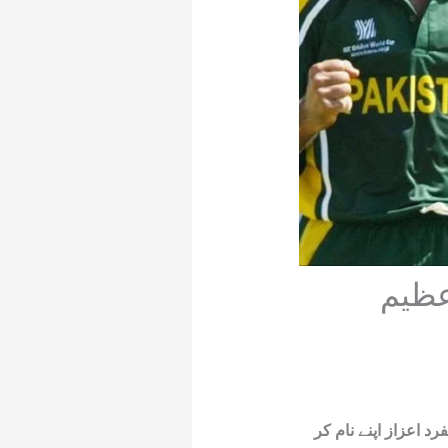
عظیم
د اعزاز اپنے نام کر