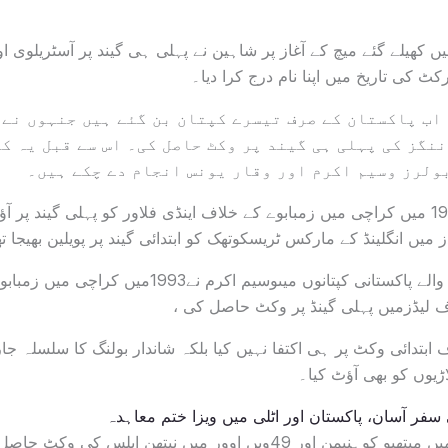
ں کھیلے گئے میچ کے آغاز پر شاہین نے پہلی ہی گیند پر آسٹریلوی ا
کٹ کی تاریخ میں اپنا نام درج کرا دیا۔
 اب پاکستان کے صرف تیسرے کپتان بن گئے ہیں جنہوں نے
ننگز کی پہلی ہی گیند پر وکٹ حاصل کی۔ اس سے قبل یہ ک
ولرز وسیم اکرم اور وقار یونس انجام دے چکے ہیں۔
وسیم اکرم نے سنہ 1993 میں کراچی میں زمبابوے کے خلاف اینڈی فلاور کو پہلی گیند پر
پہلی گیند پر وکٹ لینے والے پاکستانی کپتانوں میںوسیم اکرم 
ابتدائی وکٹ پر ہی اکتفا نہیں کیا بلکہ شاندار بولنگ کا سلسلہ جا
سفر آسان، پاکستان اور اٹلی میں ویزا ختم معاہدہ