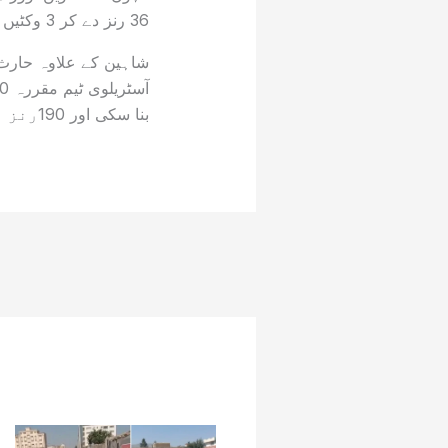
36 رنز دے کر 3 وکٹیں اپنے نام کیں۔
شاہین کے علاوہ حارث 
بنا سکی اور 190رنز پر آل آئوٹ ہو گئے ۔