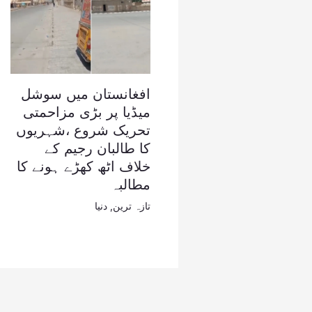
افغانستان میں سوشل
میڈیا پر بڑی مزاحمتی
تحریک شروع ،شہریوں
کا طالبان رجیم کے
خلاف اٹھ کھڑے ہونے کا
مطالبہ
تازہ ترین
,
دنیا