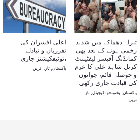
تیراہ دھماکے میں شدید
اعلی افسران کی
زخمی ہونے کے بعد بھی
تقرریاں و تبادلے
کمانڈنگ آفیسر لیفٹیننٹ
،نوٹیفکیشنز جاری
کرنل شاہد علی کا عزم
پاکستان
,
تازہ ترین
و حوصلہ قائم، جوانوں
کی قیادت جاری رکھی
پاکستان
,
پختونخوا ڈیجیٹل
,
تازہ
ترین