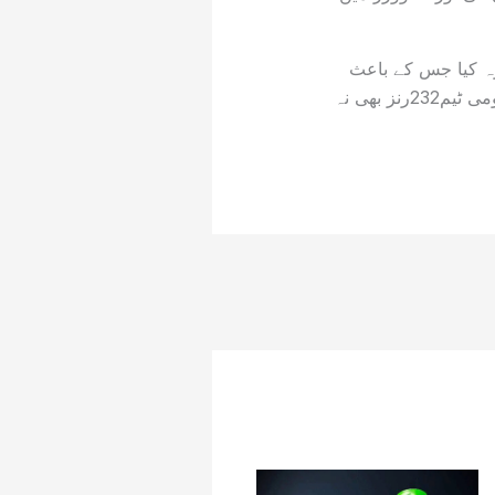
رہ کیا جس کے باعث
آسٹریلوی ٹیم مقررہ 50 اوورز میں 9 وکٹوں کے نقصان پر 231 رنز تک محدود رہی لیکن قومی ٹیم232رنز بھی نہ