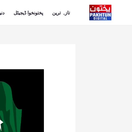
Ski
t
تازہ ترین
پختونخوا ڈیجیٹل
دنی
conten