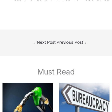
→
Next Post
Previous Post
←
Must Read