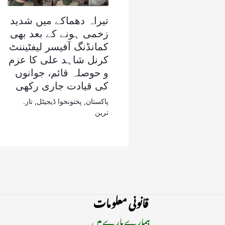
تیراہ دھماکے میں شدید
زخمی ہونے کے بعد بھی
کمانڈنگ آفیسر لیفٹیننٹ
کرنل شاہد علی کا عزم
و حوصلہ قائم، جوانوں
کی قیادت جاری رکھی
پاکستان
,
پختونخوا ڈیجیٹل
,
تازہ
ترین
قانونی معلومات
ہمارے بارے میں