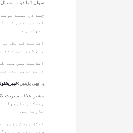
سوال اٹھا دیئے، مسائ
چند دن پہلے ہونے و
اعلامیے میں کہا گی
دوچار ہے۔
اعلامیے کے مطابق 
ہے، شہر میں سیورج
اعلامیے میں کہا گ
درہم برہم ہے، پشا
یہ بھی پڑھیں:
خیبرپختون
ہوسکا، کاروبار نہ
جارہا ہے۔
فوکل پرسن وزیراعل
صوبہ بھر میں میگا 