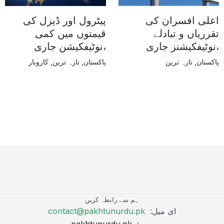
اعلی افسران کی
پیٹرول اور ڈیزل کی
تقرریاں و تبادلے
قیمتوں میں کمی
،نوٹیفکیشنز جاری
،نوٹیفکیشن جاری
پاکستان
,
تازہ ترین
پاکستان
,
تازہ ترین
,
کاروبار
ہم سے رابطہ کریں
ای میل:
contact@pakhtunurdu.pk