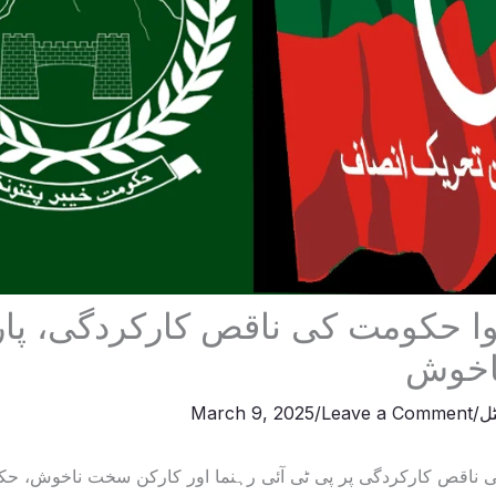
وا حکومت کی ناقص کارکردگی، پار
ناخوش
ٹل
/
Leave a Comment
/
March 9, 2025
 ناقص کارکردگی پر پی ٹی آئی رہنما اور کارکن سخت ناخوش، حک