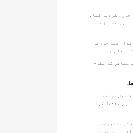
 جاری کردیا گیا،
ر اہم مسائل سے
نداز کیا جارہا
 کرتا ہے۔
ے صفائی کا نظام
صلہ
یں تجویز کیا گیا اب تک عمل درآمد نہ
 میں منتقل کیا
 کہ پشاور سمیت
ئے ہیں اُس پر