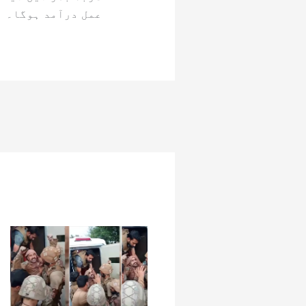
عمل درآمد ہوگا۔