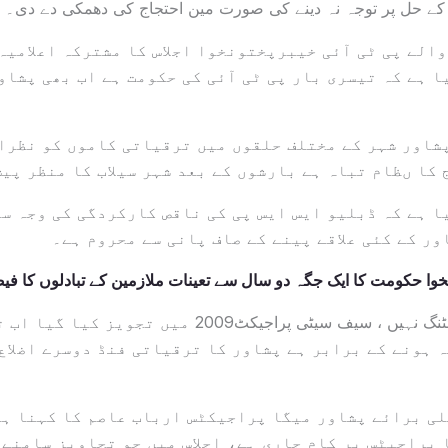
ل کے حل پر توجہ نہ دینے کی صورت مین احتجاج کی دھمکی دے دی۔
الے پی ٹی آئی خیبرپختونخوا اجلاس کا مشترکہ اعلامیہ
ا ہے کہ تیسری بار پی ٹی آئی کی حکومت ہے اب بھی پشاو
پشاور شہر کے مختلف حلقوں میں ترقیاتی کاموں کو نظرا
 کا ںظام تباہ ہے بارشوں کے بعد شہر سیلاب کا منظر پیش
یا ہے کہ ڈبلیو ایس ایس پی کی ناقص کارکردگی کی وجہ س
ور کے کئی علاقے پینے کے صاف پانی سے محروم ہے۔
خوا حکومت کا ایک جگہ دو سال سے تعینات ملازمین کے تبادلوں کا فی
بیشتر علاقے سٹریٹ لائٹنگ نہیں ، سیف سیٹی پراجیکٹ2009 م
 ہونے کے برابر ہے پشاور کا ترقیاتی فنڈ دوسرے اضلاع
ی برائے پشاور میگا پراجیکٹس ارباب عاصم کا کہنا ہے
پراجیٹس پر کام جاری ہے، اجلاس میں جو تجاویز سامنے آ