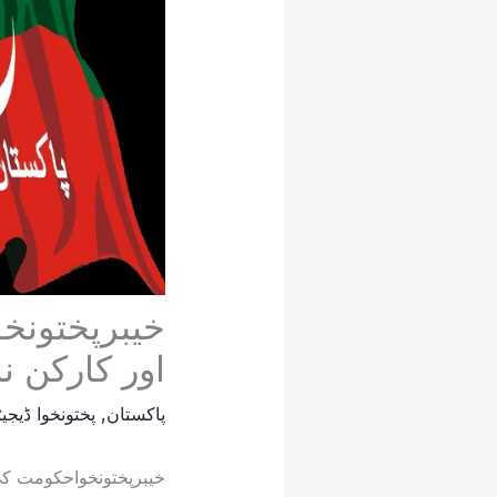
خیبرپختونخ
اور کارکن 
پاکستان
,
پختونخوا ڈیجی
خیبرپختونخواحکومت کی