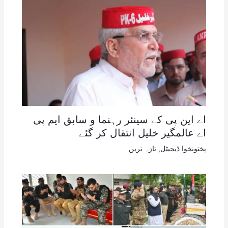
اے این پی کے سینئر رہنما و سابق ایم پی
اے عالمگیر خلیل انتقال کر گئے
پختونخوا ڈیجیٹل
,
تازہ ترین