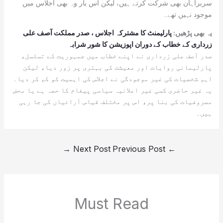
سربراہان بھی شرکت کرتے ہیں، لیکن اس بار وہ بھی اجلاس میں
موجود نہیں تھے۔
یہ بھی پڑھیں:
پارلیمنٹ کا مشترکہ اجلاس ، صدر مملکت آصف علی
زرداری کے خطاب کے دوران اپوزیشن کا شور شرابہ
صدر آصف علی زرداری نے اپنے خطاب میں جمہوریت کے تسلسل،
پارلیمانی روایات اور معیشت کی بہتری پر زور دیا، لیکن
اہم شخصیات کی غیر موجودگی نے اجلاس کی اہمیت کو کم کر دیا۔
یہ غیر حاضری کسی غیر اعلانیہ سیاسی پیغام کا حصہ ہے یا محض
مصروفیات کی بنا پر، اس پر مختلف قیاس آرائیاں کی جا رہی
ہیں۔
→
Next Post
Previous Post
←
Must Read