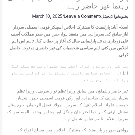
رہنما غیر حاضر رہے
پختونخوا ڈیجیٹل
/
Leave a Comment
/
March 10, 2025
اسلام آباد: پارلیمنٹ کا مشترکہ اجلاس اسپیکر قومی اسمبلی سردار
ایاز صادق کی سربراہی میں منعقد ہوا، جس میں صدر مملکت آصف
علی زرداری نے نئے پارلیمانی سال کے آغاز پر خطاب کیا۔ تاہم اس اہم
اجلاس میں کئی اہم سیاسی شخصیات کی غیر حاضری نے توجہ حاصل
کرلی۔
پیر کے روز ہونے والے اس اجلاس میں حکمران جماعت مسلم لیگ
(ن) اور اتحادی جماعت پاکستان پیپلز پارٹی کے کئی نمایاں
رہنما شریک نہیں ہوئے۔
غیر حاضر رہنماؤں میں سابق وزیراعظم نواز شریف، وزیراعظم
شہباز شریف کے صاحبزادے اور رکن قومی اسمبلی حمزہ شہباز،
جمیعت علمائے اسلام (ف) کے سربراہ مولانا فضل الرحمان، بلوچستان
نیشنل پارٹی کے رہنما اختر جان مینگل اور مجلس وحدت المسلمین کے
سربراہ علامہ ناصر عباس شامل تھے۔
روایتی طور پر پارلیمنٹ کے مشترکہ اجلاس میں مسلح افواج کے