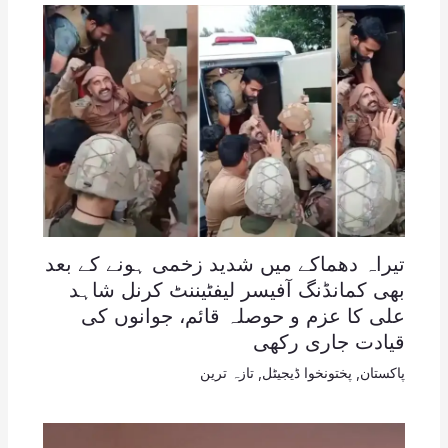
تیراہ دھماکے میں شدید زخمی ہونے کے بعد
بھی کمانڈنگ آفیسر لیفٹیننٹ کرنل شاہد
علی کا عزم و حوصلہ قائم، جوانوں کی
قیادت جاری رکھی
پاکستان
,
پختونخوا ڈیجیٹل
,
تازہ ترین