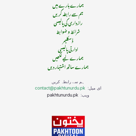
ہمارے بارے میں
ہم سے رابطہ کریں
رازداری کی پالیسی
شرائط و ضوابط
ڈسکلیمر
ادارتی پالیسی
ہمارے لیے لکھیں
ہمارے ساتھ اشتہار دیں
ہم سے رابطہ کریں
ای میل:
contact@pakhtunurdu.pk
ویب:
pakhtunurdu.pk