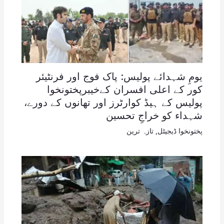
یومِ شہدائے پولیس: پاک فوج اور فرنٹیئر
کور کے اعلی افسران کےخیبرپختونخوا
پولیس کے ہیڈ کوارٹرز اور تھانوں کے دورے،
شہداء کو خراجِ تحسین
پختونخوا ڈیجیٹل
,
تازہ ترین