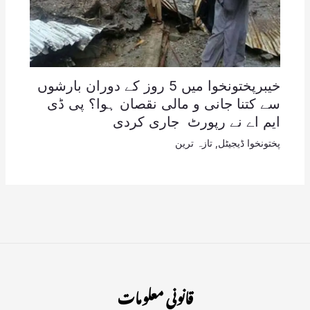
خیبرپختونخوا میں 5 روز کے دوران بارشوں
سے کتنا جانی و مالی نقصان ہوا؟ پی ڈی
ایم اے نے رپورٹ جاری کردی
پختونخوا ڈیجیٹل
,
تازہ ترین
قانونی معلومات