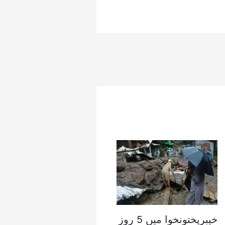
خیبرپختونخوا میں 5 روز