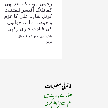
زخمی ہونے کے بعد بھی
کمانڈنگ آفیسر لیفٹیننٹ
کرنل شاہد علی کا عزم
و حوصلہ قائم، جوانوں
کی قیادت جاری رکھی
پاکستان
,
پختونخوا ڈیجیٹل
,
تازہ
ترین
قانونی معلومات
ہمارے بارے میں
ہم سے رابطہ کریں