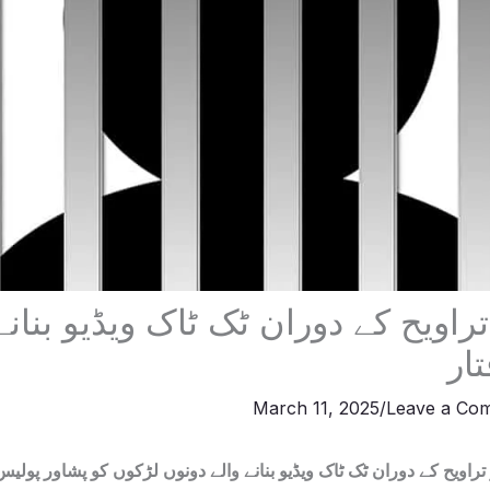
راویح کے دوران ٹک ٹاک ویڈیو بنانے
ار
March 11, 2025
/
Leave a Co
راویح کے دوران ٹک ٹاک ویڈیو بنانے والے دونوں لڑکوں کو پشاور پولیس 