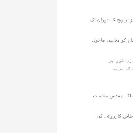
تراویح کے دوران ٹک
ام کو مذہبی ماحول
ری طور پر
 قانونی
 تاکہ مقدس مقامات
ابق کارروائی کی