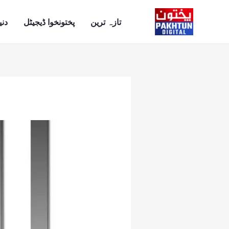
Ski
t
تازہ ترین
پختونخوا ڈیجیٹل
دنی
conten