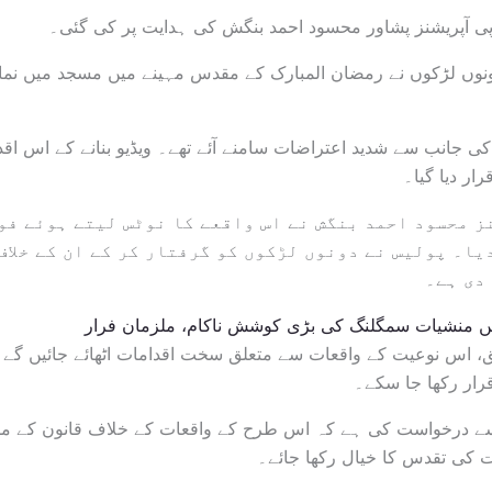
پی آپریشنز پشاور محسود احمد بنگش کی ہدایت پر کی گئی۔
نوں لڑکوں نے رمضان المبارک کے مقدس مہینے میں مسجد میں نماز 
 جانب سے شدید اعتراضات سامنے آئے تھے۔ ویڈیو بنانے کے اس اقد
ار دیا گیا۔
ز محسود احمد بنگش نے اس واقعے کا نوٹس لیتے ہوئے فو
یا۔ پولیس نے دونوں لڑکوں کو گرفتار کر کے ان کے خلاف
دی ہے۔
ں منشیات سمگلنگ کی بڑی کوشش ناکام، ملزمان فرار
، اس نوعیت کے واقعات سے متعلق سخت اقدامات اٹھائے جائیں گے
رار رکھا جا سکے۔
سے درخواست کی ہے کہ اس طرح کے واقعات کے خلاف قانون کے مط
ت کی تقدس کا خیال رکھا جائے۔