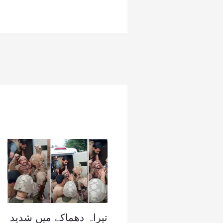
تیراہ دھماکے میں شدید