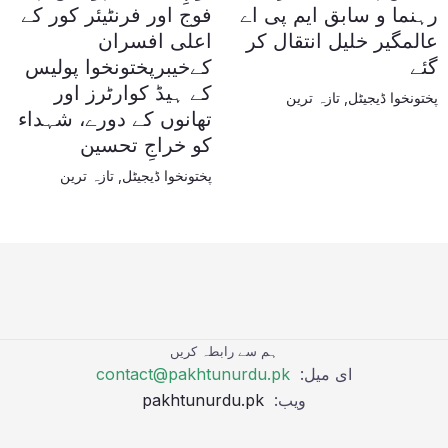
رہنما و سابق ایم پی اے
فوج اور فرنٹیئر کور کے
عالمگیر خلیل انتقال کر
اعلی افسران
گئے
کےخیبرپختونخوا پولیس
کے ہیڈ کوارٹرز اور
پختونخوا ڈیجیٹل
,
تازہ ترین
تھانوں کے دورے، شہداء
کو خراجِ تحسین
پختونخوا ڈیجیٹل
,
تازہ ترین
ہم سے رابطہ کریں
ای میل:
contact@pakhtunurdu.pk
ویب:
pakhtunurdu.pk