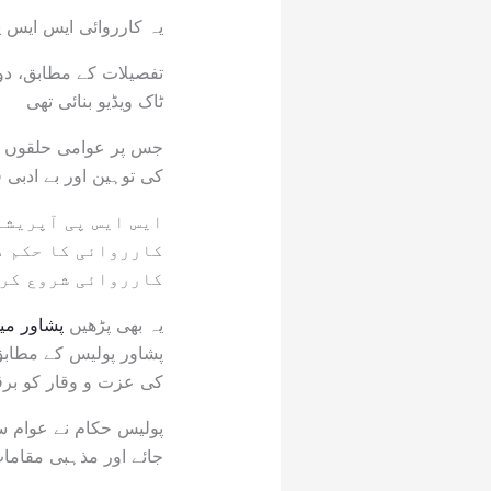
یہ کارروائی ایس ایس 
تفصیلات کے مطابق، دو
ٹاک ویڈیو بنائی تھی
جس پر عوامی حلقوں کی
کی توہین اور بے ادبی قر
ایس ایس پی آپریشن
کارروائی کا حکم د
کارروائی شروع کر 
یہ بھی پڑھیں
پشاور می
پشاور پولیس کے مطابق
کی عزت و وقار کو برق
پولیس حکام نے عوام 
جائے اور مذہبی مقاما