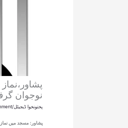
پشاور،نماز ت
نوجوان گرفت
پختونخوا ڈیجیٹل
/
mment
پشاور: مسجد میں نماز ت